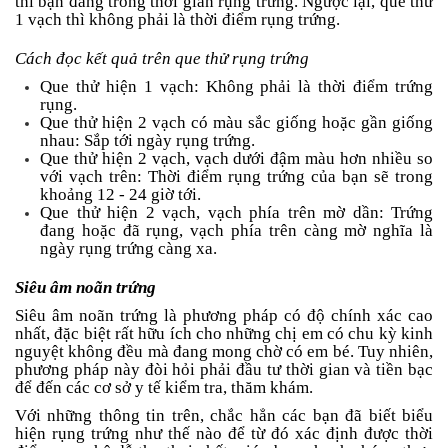
thì bạn đang trong thời gian rụng trứng. Ngược lại, que thử
1 vạch thì không phải là thời điểm rụng trứng.
Cách đọc kết quả trên que thử rụng trứng
Que thử hiện 1 vạch: Không phải là thời điểm trứng
rụng.
Que thử hiện 2 vạch có màu sắc giống hoặc gần giống
nhau: Sắp tới ngày rụng trứng.
Que thử hiện 2 vạch, vạch dưới đậm màu hơn nhiều so
với vạch trên: Thời điểm rụng trứng của bạn sẽ trong
khoảng 12 - 24 giờ tới.
Que thử hiện 2 vạch, vạch phía trên mờ dần: Trứng
đang hoặc đã rụng, vạch phía trên càng mờ nghĩa là
ngày rụng trứng càng xa.
Siêu âm noãn trứng
Siêu âm noãn trứng là phương pháp có độ chính xác cao
nhất, đặc biệt rất hữu ích cho những chị em có chu kỳ kinh
nguyệt không đều mà đang mong chờ có em bé. Tuy nhiên,
phương pháp này đòi hỏi phải đầu tư thời gian và tiền bạc
để đến các cơ sở y tế kiểm tra, thăm khám.
Với những thông tin trên, chắc hẳn các bạn đã biết biểu
hiện rụng trứng như thế nào để từ đó xác định được thời