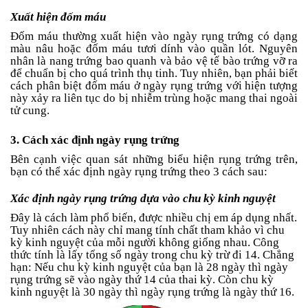
Xuất hiện đốm máu
Đốm máu thường xuất hiện vào ngày rụng trứng có dạng
màu nâu hoặc đốm máu tươi dính vào quần lót. Nguyên
nhân là nang trứng bao quanh và bảo vệ tế bào trứng vỡ ra
để chuẩn bị cho quá trình thụ tinh. Tuy nhiên, bạn phải biết
cách phân biệt đốm máu ở ngày rụng trứng với hiện tượng
này xảy ra liên tục do bị nhiễm trùng hoặc mang thai ngoài
tử cung.
3. Cách xác định ngày rụng trứng
Bên cạnh việc quan sát những biểu hiện rụng trứng trên,
bạn có thể xác định ngày rụng trứng theo 3 cách sau:
Xác định ngày rụng trứng dựa vào chu kỳ kinh nguyệt
Đây là cách làm phổ biến, được nhiều chị em áp dụng nhất.
Tuy nhiên cách này chỉ mang tính chất tham khảo vì chu
kỳ kinh nguyệt của mỗi người không giống nhau. Công
thức tính là lấy tổng số ngày trong chu kỳ trừ đi 14. Chẳng
hạn: Nếu chu kỳ kinh nguyệt của bạn là 28 ngày thì ngày
rụng trứng sẽ vào ngày thứ 14 của thai kỳ. Còn chu kỳ
kinh nguyệt là 30 ngày thì ngày rụng trứng là ngày thứ 16.