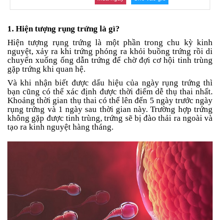
an
toàn
1. Hiện tượng rụng trứng là gì?
Bé
tắm
Hiện tượng rụng trứng là một phần trong chu kỳ kinh
nguyệt, xảy ra khi trứng phóng ra khỏi buồng trứng rồi di
Bé
chuyển xuống ống dẫn trứng để chờ đợi cơ hội tinh trùng
chơi
gặp trứng khi quan hệ.
mà
Và khi nhận biết được dấu hiệu của ngày rụng trứng thì
học
bạn cũng có thể xác định được thời điểm dễ thụ thai nhất.
Khoảng thời gian thụ thai có thể lên đến 5 ngày trước ngày
Dành
rụng trứng và 1 ngày sau thời gian này. Trường hợp trứng
cho
không gặp được tinh trùng, trứng sẽ bị đào thải ra ngoài và
mẹ
tạo ra kinh nguyệt hàng tháng.
Dành
cho
bố
Đồ
dùng
trong
nhà