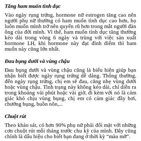
Tăng ham muốn tình dục
Vào ngày rụng trứng, hormone nữ estrogen tăng cao nên
người phụ nữ thường có ham muốn tình dục cao hơn, họ
luôn muốn mình trở nên quyến rũ hơn trong mắt người đàn
ông của đời mình. Vì thế, ham muốn tình dục tăng thường
kéo dài trong vòng 6 ngày và trùng với việc sản xuất
hormone LH, khi hormone này đạt đỉnh điểm thì ham
muốn này cũng lớn nhất.
Đau bụng dưới và vùng chậu
Đau bụng dưới và vùng chậu cũng là biểu hiện giúp bạn
nhận biết được ngày rụng trứng dễ dàng. Thông thường,
đến ngày rụng trứng, chị em sẽ đau, căng nhẹ vùng dưới
hoặc vùng chậu. Tình trạng này không kéo dài, chỉ diễn ra
trong khoảng vài phút hoặc vài giờ, đi kèm với nó là cảm
giác khó chịu vùng bụng, chị em có cảm giác đầy hơi,
chướng bụng, buồn nôn,...
Chuột rút
Theo khảo sát, có hơn 90% phụ nữ phải đối mặt với những
cơn chuột rút mỗi tháng trước chu kỳ của mình. Đây cũng
chính là dấu hiệu cho biết bạn đang ở thời kỳ “màu mỡ”.