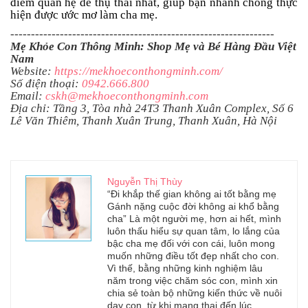
điểm quan hệ dễ thụ thai nhất, giúp bạn nhanh chóng thực
hiện được ước mơ làm cha mẹ.
----------------------------------------------------------------
Mẹ Khỏe Con Thông Minh: Shop Mẹ và Bé Hàng Đầu Việt
Nam
Website:
https://mekhoeconthongminh.com/
Số điện thoại:
0942.666.800
Email:
cskh@mekhoeconthongminh.com
Địa chỉ: Tầng 3, Tòa nhà 24T3 Thanh Xuân Complex, Số 6
Lê Văn Thiêm, Thanh Xuân Trung, Thanh Xuân, Hà Nội
Nguyễn Thị Thùy
“Đi khắp thế gian không ai tốt bằng mẹ
Gánh nặng cuộc đời không ai khổ bằng
cha” Là một người mẹ, hơn ai hết, mình
luôn thấu hiểu sự quan tâm, lo lắng của
bậc cha mẹ đối với con cái, luôn mong
muốn những điều tốt đẹp nhất cho con.
Vì thế, bằng những kinh nghiệm lâu
năm trong việc chăm sóc con, mình xin
chia sẻ toàn bộ những kiến thức về nuôi
dạy con, từ khi mang thai đến lúc