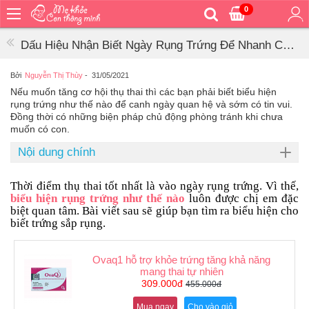
0
Trang
chủ
Dấu Hiệu Nhận Biết Ngày Rụng Trứng Để Nhanh Có
Bé
Tin Vui
ăn
Bởi
Nguyễn Thị Thùy
-
31/05/2021
Nếu muốn tăng cơ hội thụ thai thì các bạn phải biết biểu hiện
Bé
rụng trứng như thế nào để canh ngày quan hệ và sớm có tin vui.
vệ
Đồng thời có những biện pháp chủ động phòng tránh khi chưa
sinh
muốn có con.
Bé
Nội dung chính
mặc
Bé
Thời điểm thụ thai tốt nhất là vào ngày rụng trứng. Vì thế,
đi
biểu hiện rụng trứng như thế nào
luôn được chị em đặc
ra
biệt quan tâm. Bài viết sau sẽ giúp bạn tìm ra biểu hiện cho
ngoài
biết trứng sắp rụng.
Bé
ngủ
Ovaq1 hỗ trợ khỏe trứng tăng khả năng
mang thai tự nhiên
Bé
309.000đ
455.000đ
khỏe
&
Mua ngay
Cho vào giỏ