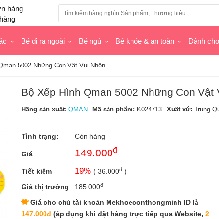
hàng
ặc
Bé đi ra ngoài
Bé ngủ
Bé khỏe & an toàn
Dành ch
Qman 5002 Những Con Vật Vui Nhộn
Bộ Xếp Hình Qman 5002 Những Con Vật 
Hãng sản xuất:
QMAN
Mã sản phẩm:
K024713
Xuất xứ:
Trung Q
Tình trạng:
Còn hàng
đ
149.000
Giá
đ
19
%
Tiết kiệm
(
36.000
)
đ
Giá thị trường
185.000
Giá cho chủ tài khoản Mekhoeconthongminh ID là
147.000đ
(áp dụng khi đặt hàng trực tiếp qua Website,
2