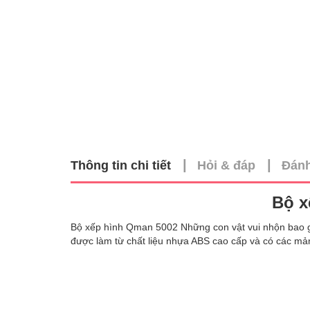
|
|
Thông tin chi tiết
Hỏi & đáp
Đánh
Bộ x
Bộ xếp hình Qman 5002 Những con vật vui nhộn bao g
được làm từ chất liệu nhựa ABS cao cấp và có các mả