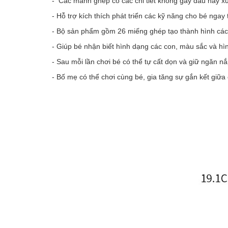
- Các mảnh ghép có các chi tiết không gây đau hay xư
- Hỗ trợ kích thích phát triển các kỹ năng cho bé ngay
- Bộ sản phẩm gồm 26 miếng ghép tạo thành hình các 
- Giúp bé nhận biết hình dạng các con, màu sắc và hì
- Sau mỗi lần chơi bé có thể tự cất dọn và giữ ngăn
- Bố mẹ có thể chơi cùng bé, gia tăng sự gắn kết giữa