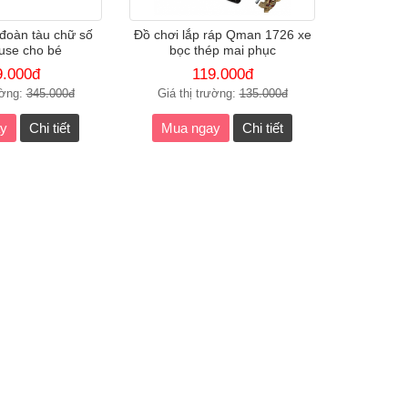
đoàn tàu chữ số
Đồ chơi lắp ráp Qman 1726 xe
use cho bé
bọc thép mai phục
9.000đ
119.000đ
ường:
345.000đ
Giá thị trường:
135.000đ
y
Chi tiết
Mua ngay
Chi tiết