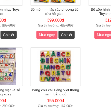
èn nhạc Toys
Bộ mô hình lắp ráp phương tiện
Bộ xếp hình 
se
cứu hộ giao...
Toysho
00đ
399.000đ
31
g:
235.000đ
Giá thị trường:
425.000đ
Giá thị tr
Chi tiết
Mua ngay
Chi tiết
Mua nga
ng việt và số
Bảng chữ cái Tiếng Việt thông
ng xoay
minh bằng gỗ
00đ
155.000đ
g:
299.000đ
Giá thị trường:
167.000đ