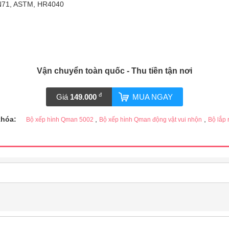
 EN71, ASTM, HR4040
Vận chuyển toàn quốc - Thu tiền tận nơi
đ
Giá
149.000
MUA NGAY
khóa:
,
,
Bộ xếp hình Qman 5002
Bộ xếp hình Qman động vật vui nhộn
Bộ lắp