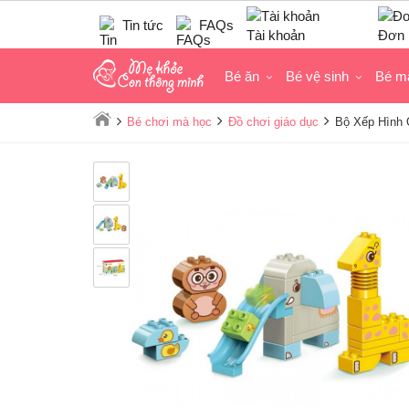
Tin tức
FAQs
Tài khoản
Đơn 
Bé ăn
Bé vệ sinh
Bé m
Bé chơi mà học
Đồ chơi giáo dục
Bộ Xếp Hình 