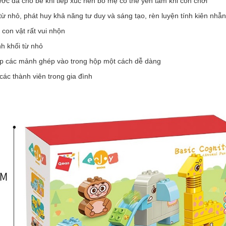
ớc da cho bé khi tiếp xúc nên bố mẹ có thể yên tâm khi con chơi
 từ nhỏ, phát huy khả năng tư duy và sáng tạo, rèn luyện tính kiên nhẫ
con vật rất vui nhộn
nh khối từ nhỏ
 nắp các mảnh ghép vào trong hộp một cách dễ dàng
 các thành viên trong gia đình