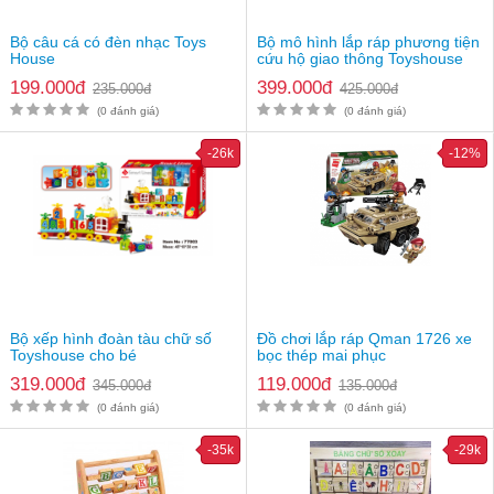
Bộ câu cá có đèn nhạc Toys
Bộ mô hình lắp ráp phương tiện
House
cứu hộ giao thông Toyshouse
199.000đ
399.000đ
235.000đ
425.000đ
(0 đánh giá)
(0 đánh giá)
-26k
-12%
- Các bộ phận đều được làm từ nhựa cao cấp và an toàn đến sức
khỏe của bé. Mẹ sẽ an tâm cho bé thoải mái chơi đùa mà không
lo gây nguy hại cho bé
- Bé luyện kỹ năng cầm, nắm các vật và phân biệt màu sắc, hình
dạng và nhận biết
Bộ xếp hình đoàn tàu chữ số
Đồ chơi lắp ráp Qman 1726 xe
- Sau khi bé chơi xong, mẹ có thể hướng dẫn bé xắp xếp và cất
Toyshouse cho bé
bọc thép mai phục
gọn gàng vào trong hộp
319.000đ
119.000đ
345.000đ
135.000đ
- Các con thú có thể cử động được miệng, tay, chân hoặc đuôi
(0 đánh giá)
(0 đánh giá)
sau khi được lắp ráp xong
-35k
-29k