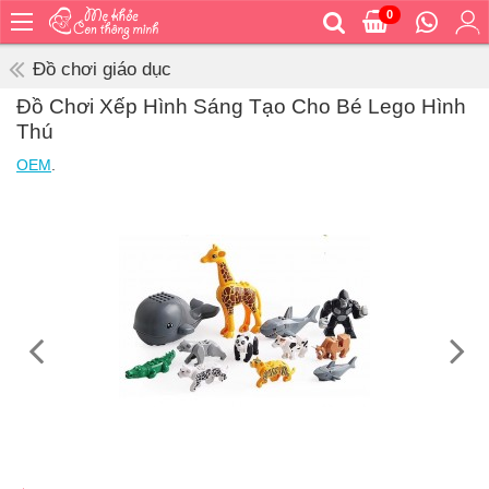
0
Trang
chủ
Đồ chơi giáo dục
Bé
Đồ Chơi Xếp Hình Sáng Tạo Cho Bé Lego Hình
ăn
Thú
Bé
OEM
.
vệ
sinh
Bé
mặc
Bé
đi
ra
ngoài
Bé
ngủ
Bé
khỏe
&