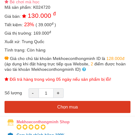
Bé chơi mà học
an
Mã sản phẩm:
K024720
toàn
đ
130.000
Giá bán:
Bé
đ
23
%
Tiết kiệm:
(
39.000
)
tắm
đ
Giá thị trường:
169.000
Bé
chơi
Xuất xứ:
Trung Quốc
mà
Tình trạng:
Còn hàng
học
Giá cho chủ tài khoản Mekhoeconthongminh ID là
128.000đ
Dành
(áp dụng khi đặt hàng trực tiếp qua Website,
2
điểm được hoàn
cho
vào tài khoản Mekhoeconthongminh ID)
mẹ
Đổi trả hàng trong vòng 05 ngày nếu sản phẩm bị lỗi!
Dành
cho
Số lượng
-
+
bố
Đồ
Chọn mua
dùng
trong
nhà
Mekhoeconthongminh Shop