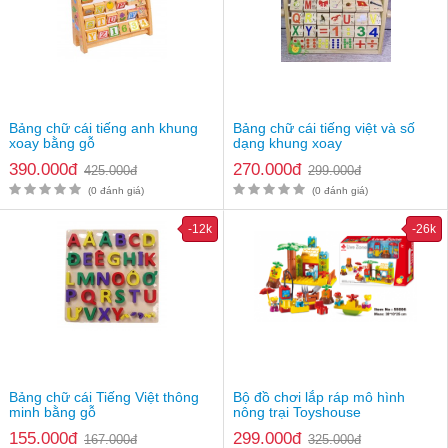
Bảng chữ cái tiếng anh khung
Bảng chữ cái tiếng việt và số
xoay bằng gỗ
dạng khung xoay
390.000đ
270.000đ
425.000đ
299.000đ
(0 đánh giá)
(0 đánh giá)
-12k
-26k
Bảng chữ cái Tiếng Việt thông
Bộ đồ chơi lắp ráp mô hình
Cách đặt mua Bộ đồ chơi xếp hình Lego Zoo
minh bằng gỗ
nông trại Toyshouse
Mẹ Khỏe Con Thông Minh cam kết cung cấp Đồ chơi lắp ráp
155.000đ
299.000đ
167.000đ
325.000đ
Động vật xung quanh chính hãng 100%, giao hàng toàn quốc, thu