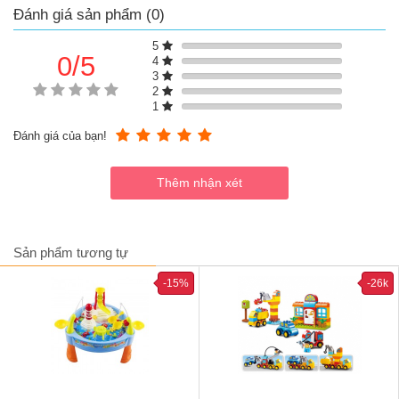
- Đồ chơi xếp hình Lego zoo giúp bé luyện trí nhớ, tăng khả năng
Đánh giá sản phẩm (0)
tư duy và phát triển trí não. Với nhiều chi tiết khác nhau,bé có thể
xếp được nhiều mô hình khác nhau từ trí tưởng tượng phong phú
5
của bé
0/5
4
3
2
1
Đánh giá của bạn!
Sản phẩm tương tự
-15%
-26k