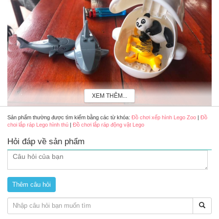
XEM THÊM...
Sản phẩm thường được tìm kiếm bằng các từ khóa:
Đồ chơi xếp hình Lego Zoo
|
Đồ
choi lắp ráp Lego hình thú
|
Đồ chơi lắp ráp động vật Lego
Đặc điểm nổi bật của bộ xếp hình Lego hình thú
Hỏi đáp về sản phẩm
- Lego Zoo bao gồm 12 con thú được chia thành 12 túi nhỏ. Với
mỗi túi có từ 3 đến 6 chi tiết để cac bé có thể ghép thành các con
vật khác nhau
- Các con vật sau khi lắp ráp xong có thể cử động được tay, chân,
đuôi và miệng
- Trong suốt quá trình lắp ráp các mảnh ghép sẽ giúp bé rèn tính
kiên trì, nhẫn nại và tỉ mỉ ngay từ khi còn nhỏ