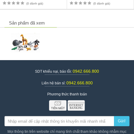
(0 đánh giá)
(0 đánh giá)
tiền tận nơi.
Để mua sản phẩm bạn có thể đặt hàng online bằng cách click vào
nút "Mua Ngay" và điền đầy đủ thông tin để mua hàng.
Sản phẩm đã xem
Hoặc bạn có thể gọi số hotline 0942.666.800 để được hỗ trợ
thêm về sản phẩm trước khi mua hàng.
Ngoài ra, bạn có thể qua trực tiếp địa chỉ để xem sản phẩm: Số
62, Yên Đỗ, Phường 1, Bình Thạnh, TP. Hồ Chí Minh
Thông tin chi tiết sản phẩm
Hãng sản xuất: OEM
0942.666.800
SDT khiếu nại, báo lỗi:
Xuất xứ: Trung Quốc
Sản phẩm phù hợp với các bé từ 3 tuổi trở lên
0942.666.800
Liên hệ bán sỉ:
Chất liệu nhựa an toàn
Phương thức thanh toán
Số lượng : 12 con
Vận chuyển toàn quốc - Thu tiền tận nơi
Gửi!
Mọi thông tin trên website chỉ mang tính chất tham khảo không nhằm mục