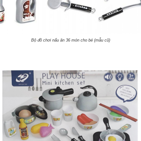
Bộ đồ chơi nấu ăn 36 món cho bé (mẫu cũ)