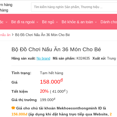
hàng
ặc
Bé đi ra ngoài
Bé ngủ
Bé khỏe & an toàn
Dành ch
 nấu ăn
Bộ Đồ Chơi Nấu Ăn 36 Món Cho Bé
Bộ Đồ Chơi Nấu Ăn 36 Món Cho Bé
Hãng sản xuất:
No brand
Mã sản phẩm:
K024635
Xuất xứ:
Trung
Tình trạng:
Tạm hết hàng
đ
158.000
Giá
đ
20
%
Tiết kiệm
(
41.000
)
đ
Giá thị trường
199.000
Giá cho chủ tài khoản Mekhoeconthongminh ID là
156.000đ
(áp dụng khi đặt hàng trực tiếp qua Website,
2