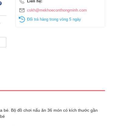
Liên hệ:
cskh@mekhoeconthongminh.com
Đổi trả hàng trong vòng 5 ngày
.
ủa bé. Bộ đồ chơi nấu ăn 36 món có kích thước gần
 bé