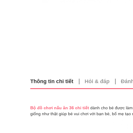
|
|
Thông tin chi tiết
Hỏi & đáp
Đánh
Bộ đồ chơi nấu ăn 36 chi tiết
dành cho bé được làm t
giống như thật giúp bé vui chơi với bạn bè, bố mẹ tạ