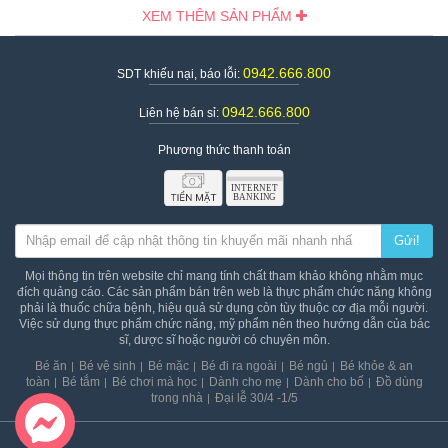
XEM THÊM SẢN PHẨM
0942.666.800
SDT khiếu nại, báo lỗi:
0942.666.800
Liên hệ bán sỉ:
Phương thức thanh toán
Gửi!
Mọi thông tin trên website chỉ mang tính chất tham khảo không nhằm mục
đích quảng cáo. Các sản phẩm bán trên web là thực phẩm chức năng không
phải là thuốc chữa bệnh, hiệu quả sử dụng còn tùy thuộc cơ địa mỗi người.
Việc sử dụng thực phẩm chức năng, mỹ phẩm nên theo hướng dẫn của bác
sĩ, dược sĩ hoặc người có chuyên môn.
Bé ăn
Bé vệ sinh
Bé mặc
Bé đi ra ngoài
Bé ngủ
Bé khỏe & an
toàn
Bé tắm
Bé chơi mà học
Dành cho mẹ
Dành cho bố
Đồ dùng
trong nhà
Đại lễ 30/4 -1/5