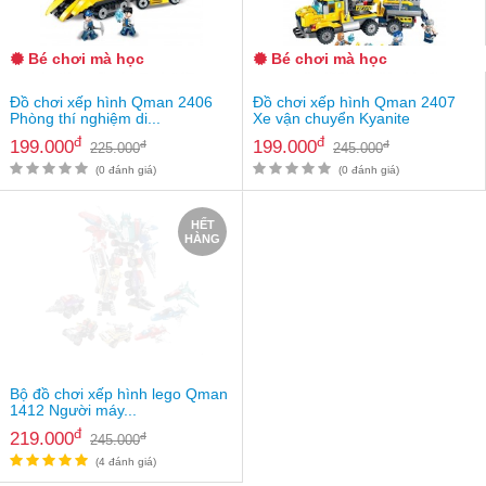
Bé chơi mà học
Bé chơi mà học
Đồ chơi xếp hình Qman 2406
Đồ chơi xếp hình Qman 2407
Phòng thí nghiệm di...
Xe vận chuyển Kyanite
đ
đ
199.000
199.000
đ
đ
225.000
245.000
(0 đánh giá)
(0 đánh giá)
HẾT
HÀNG
Bộ đồ chơi xếp hình lego Qman
1412 Người máy...
đ
219.000
đ
245.000
(4 đánh giá)