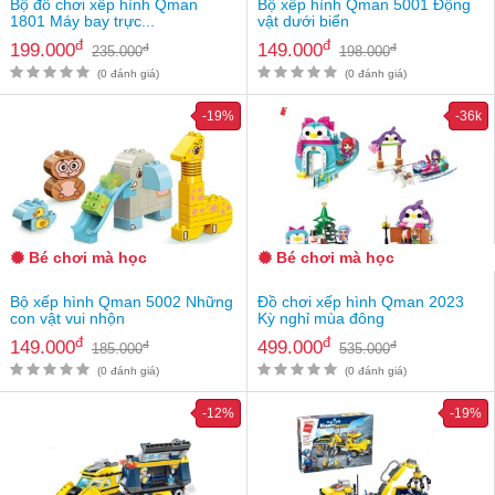
Bộ đồ chơi xếp hình Qman
Bộ xếp hình Qman 5001 Động
1801 Máy bay trực...
vật dưới biển
đ
đ
199.000
149.000
đ
đ
235.000
198.000
(0 đánh giá)
(0 đánh giá)
-19%
-36k
Bé chơi mà học
Bé chơi mà học
Bộ xếp hình Qman 5002 Những
Đồ chơi xếp hình Qman 2023
con vật vui nhộn
Kỳ nghỉ mùa đông
đ
đ
149.000
499.000
đ
đ
185.000
535.000
(0 đánh giá)
(0 đánh giá)
-12%
-19%