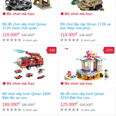
an
toàn
Bé chơi mà học
Bé chơi mà học
Bé
tắm
Bộ đồ chơi xếp hình Qman
Đồ chơi lắp ráp Qman 1726 xe
1725 Vượt chốt quân...
bọc thép mai phục
Bé
đ
đ
119.000
119.000
đ
đ
145.000
135.000
chơi
mà
(0 đánh giá)
(0 đánh giá)
học
-16k
-21%
Dành
cho
mẹ
Dành
cho
bố
Bé chơi mà học
Bé chơi mà học
Đồ
Đồ chơi xếp hình Qman 1805
Bộ đồ chơi xếp hình Qman
dùng
Biệt đội xe cứu...
2019 Biệt thự cứu...
trong
đ
đ
169.000
125.000
đ
đ
nhà
185.000
158.000
(0 đánh giá)
(0 đánh giá)