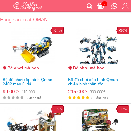
0
Trang
chủ
Hãng sản xuất QMAN
Bé
-14%
-30%
ăn
Bé
vệ
sinh
Bé
mặc
Bé chơi mà học
Bé chơi mà học
Bé
Bộ đồ chơi xếp hình Qman
Bộ đồ chơi xếp hình Qman
đi
2402 máy ủi đá
chiến binh thần tốc...
ra
đ
đ
99.000
215.000
đ
đ
115.000
309.000
ngoài
(0 đánh giá)
(1 đánh giá)
Bé
ngủ
-18%
-12%
Bé
khỏe
&