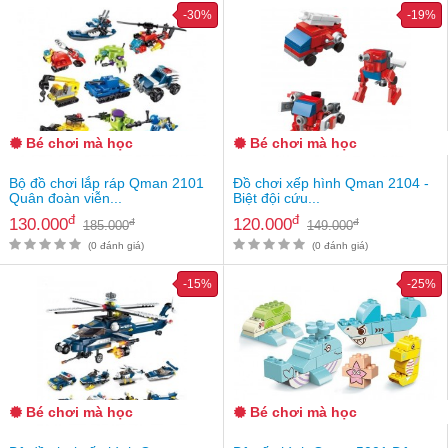
Tin
-30%
-19%
tức
FAQ
Bé chơi mà học
Bé chơi mà học
Bộ đồ chơi lắp ráp Qman 2101
Đồ chơi xếp hình Qman 2104 -
Quân đoàn viễn...
Biệt đội cứu...
đ
đ
130.000
120.000
đ
đ
185.000
149.000
(0 đánh giá)
(0 đánh giá)
-15%
-25%
Bé chơi mà học
Bé chơi mà học