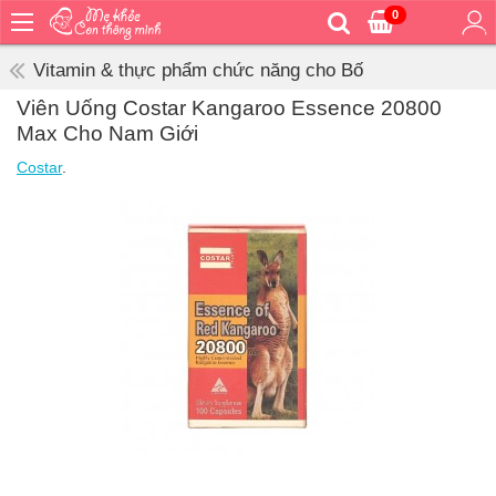
0
Trang
chủ
Vitamin & thực phẩm chức năng cho Bố
Bé
Viên Uống Costar Kangaroo Essence 20800
ăn
Max Cho Nam Giới
Bé
Costar
.
vệ
sinh
Bé
mặc
Bé
đi
ra
ngoài
Bé
ngủ
Bé
khỏe
&