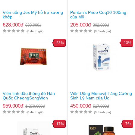
Viên uống Jex Mỹ hỗ trợ xương
Puritan's Pride Coq10 100mg
khớp
của Mỹ
628.000đ
205.000đ
680.000đ
302.000đ
(0 đánh giá)
(0 đánh giá)
-23%
-13%
Viên tinh dầu thông đỏ Hàn
Viên Uống Menevit Tăng Cường
Quốc CheongSongWon
Sinh Lý Nam của Úc
959.000đ
450.000đ
1.250.000đ
517.000đ
(0 đánh giá)
(0 đánh giá)
-17%
-76k