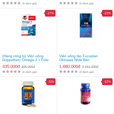
(0 đánh giá)
(0 đánh giá)
-17%
-22%
(Hàng công ty) Viên uống
Viên uống tảo Fucoidan
Doppelherz Omega-3 + Folic
Okinawa Nhật Bản
acid + B6 + B12
335.000đ
1.680.000đ
405.000đ
2.161.000đ
(0 đánh giá)
(0 đánh giá)
-52k
-32%