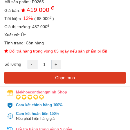
Mã sản phẩm:
P0265
an
đ
419.000
toàn
Giá bán:
đ
13
%
Tiết kiệm:
(
68.000
)
Bé
tắm
đ
Giá thị trường:
487.000
Bé
Xuất xứ:
Úc
chơi
Tình trạng:
Còn hàng
mà
học
Đổi trả hàng trong vòng 05 ngày nếu sản phẩm bị lỗi!
Dành
Số lượng
-
+
cho
mẹ
Chọn mua
Dành
cho
bố
Mekhoeconthongminh Shop
Đồ
Cam kết chính hãng 100%
dùng
trong
Cam kết hoàn tiền 150%
nhà
Nếu phát hiện hàng giả
Đổi trả hàng trong vòng 5 ngày