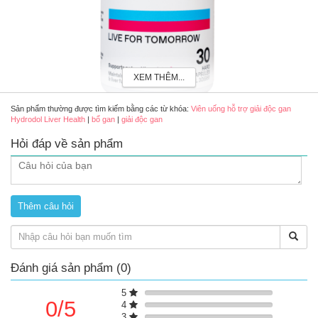
XEM THÊM...
Sản phẩm thường được tìm kiếm bằng các từ khóa:
Viên uống hỗ trợ giải độc gan
Hydrodol Liver Health
|
bổ gan
|
giải độc gan
Hỏi đáp về sản phẩm
Viên uống hỗ trợ bổ gan Hydrodol Liver Health
Ưu điểm nổi bật của sản phẩm
Hỗ trợ thải độc gan, mát gan
Hỗ trợ chống oxi hoá
Hỗ trợ giảm tình trạng nóng trong: da mẩn ngứa, nổi mề
đay…
Đánh giá sản phẩm (0)
Thành phần chính
Kế sữa
5
0/5
Trà xanh
4
3
Củ cải đường