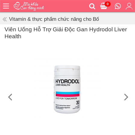
0
Trang
chủ
Vitamin & thực phẩm chức năng cho Bố
Bé
Viên Uống Hỗ Trợ Giải Độc Gan Hydrodol Liver
ăn
Health
Bé
vệ
sinh
Bé
mặc
Bé
đi
ra
ngoài
Bé
ngủ
Bé
khỏe
&