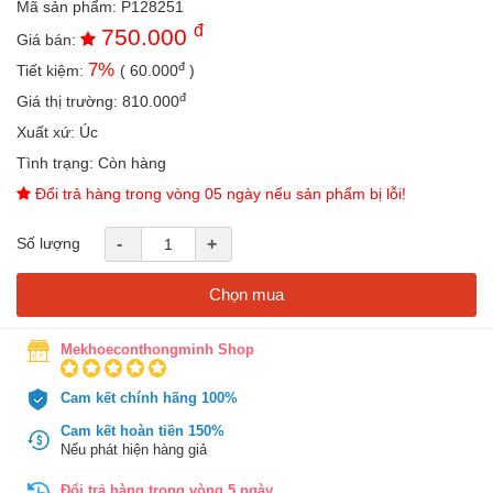
Mã sản phẩm:
P128251
an
đ
750.000
toàn
Giá bán:
đ
7
%
Tiết kiệm:
(
60.000
)
Bé
tắm
đ
Giá thị trường:
810.000
Bé
Xuất xứ:
Úc
chơi
Tình trạng:
Còn hàng
mà
học
Đổi trả hàng trong vòng 05 ngày nếu sản phẩm bị lỗi!
Dành
Số lượng
-
+
cho
mẹ
Chọn mua
Dành
cho
bố
Mekhoeconthongminh Shop
Đồ
Cam kết chính hãng 100%
dùng
trong
Cam kết hoàn tiền 150%
nhà
Nếu phát hiện hàng giả
Đổi trả hàng trong vòng 5 ngày