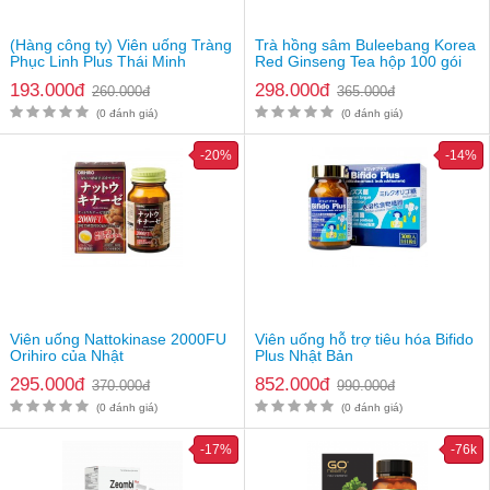
Giá
750.000vnđ/lọ
(Hàng công ty) Viên uống Tràng
Trà hồng sâm Buleebang Korea
Lưu ý
: Thực phẩm này không phải là thuốc và không có tác
Phục Linh Plus Thái Minh
Red Ginseng Tea hộp 100 gói
dụng thay thế thuốc chữa bệnh. Hiệu quả sử dụng tuỳ thuộc cơ
193.000đ
298.000đ
địa từng người
260.000đ
365.000đ
(0 đánh giá)
(0 đánh giá)
-20%
-14%
Viên uống Nattokinase 2000FU
Viên uống hỗ trợ tiêu hóa Bifido
Orihiro của Nhật
Plus Nhật Bản
295.000đ
852.000đ
370.000đ
990.000đ
(0 đánh giá)
(0 đánh giá)
-17%
-76k