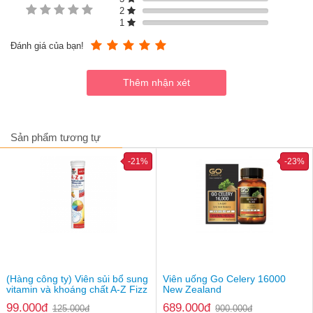
2
Vitamin B3
1
...
Đánh giá của bạn!
Sản phẩm tương tự
-21%
-23%
(Hàng công ty) Viên sủi bổ sung
Viên uống Go Celery 16000
vitamin và khoáng chất A-Z Fizz
New Zealand
Doppelherz
99.000đ
689.000đ
125.000đ
900.000đ