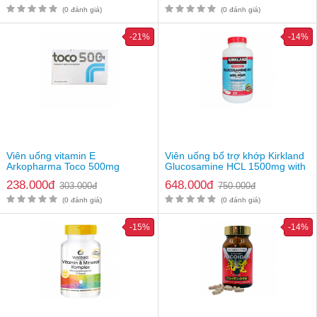
(0 đánh giá)
(0 đánh giá)
-21%
-14%
Viên uống vitamin E
Viên uống bổ trợ khớp Kirkland
Arkopharma Toco 500mg
Glucosamine HCL 1500mg with
MSM 1500mg
238.000đ
648.000đ
303.000đ
750.000đ
(0 đánh giá)
(0 đánh giá)
-15%
-14%