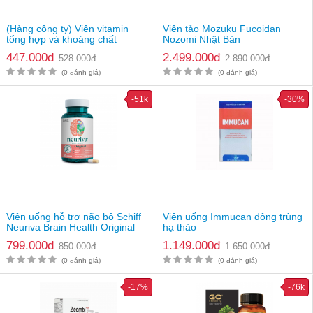
(Hàng công ty) Viên vitamin
Viên tảo Mozuku Fucoidan
tổng hợp và khoáng chất
Nozomi Nhật Bản
Warnke Vitamin & Mineral
447.000đ
2.499.000đ
528.000đ
2.890.000đ
Komplex
(0 đánh giá)
(0 đánh giá)
-51k
-30%
Viên uống hỗ trợ não bộ Schiff
Viên uống Immucan đông trùng
Neuriva Brain Health Original
hạ thảo
799.000đ
1.149.000đ
850.000đ
1.650.000đ
(0 đánh giá)
(0 đánh giá)
-17%
-76k