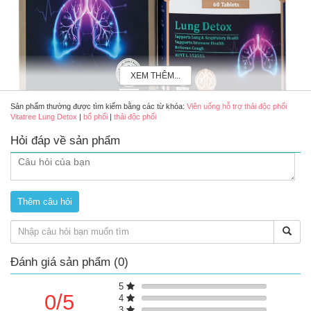
XEM THÊM...
Sản phẩm thường được tìm kiếm bằng các từ khóa:
Viên uống hỗ trợ thải độc phổi
Vitatree Lung Detox
|
bổ phổi
|
thải độc phổi
Hỏi đáp về sản phẩm
Viên uống hỗ trợ thải độc phổi Vitatree Lung Detox lọ 60 viên
Thành phần chính
Rễ cây hoàng kỳ, lá nhót tây, cỏ xạ hương,...
Ưu điểm của viên uống Vitatree Lung Detox
Hàm lượng đáp ứng phù hợp, hiệu quả
Đánh giá sản phẩm (0)
Hỗ trợ thải độc, thanh lọc phổi khỏe mạnh
Hỗ trợ hệ hô hấp, giảm ho...
Hỗ trợ tăng cường miễn dịch và sức đề kháng
5
0/5
4
3