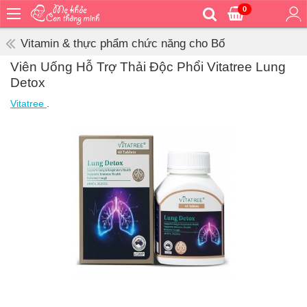
0
Trang
chủ
Vitamin & thực phẩm chức năng cho Bố
Bé
Viên Uống Hỗ Trợ Thải Độc Phổi Vitatree Lung
ăn
Detox
Bé
Vitatree
.
vệ
sinh
Bé
mặc
Bé
đi
ra
ngoài
Bé
ngủ
Bé
khỏe
&