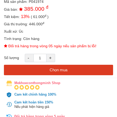
Mã sản phẩm:
P041974
an
đ
385.000
toàn
Giá bán:
đ
13
%
Tiết kiệm:
(
61.000
)
Bé
tắm
đ
Giá thị trường:
446.000
Bé
Xuất xứ:
Úc
chơi
Tình trạng:
Còn hàng
mà
học
Đổi trả hàng trong vòng 05 ngày nếu sản phẩm bị lỗi!
Dành
Số lượng
-
+
cho
mẹ
Chọn mua
Dành
cho
bố
Mekhoeconthongminh Shop
Đồ
Cam kết chính hãng 100%
dùng
trong
Cam kết hoàn tiền 150%
nhà
Nếu phát hiện hàng giả
Đổi trả hàng trong vòng 5 ngày