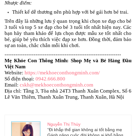
Nhược điểm:
Thiết kế dễ thương nên phù hợp với bé gái hơn bé trai.
Trên đây là những lưu ý quan trọng khi chọn xe đạp cho bé
3 tuổi và top 5 xe đạp cho bé 3 tuổi tốt nhất hiện nay. Các
bạn hãy tham khảo để lựa chọn được mẫu xe tốt nhất cho
bé, giúp bé yêu thích việc đạp xe hơn. Đồng thời, đảm bảo
sự an toàn, chắc chắn mỗi khi chơi.
----------------------------------------------------------------
Mẹ Khỏe Con Thông Minh: Shop Mẹ và Bé Hàng Đầu
Việt Nam
Website:
https://mekhoeconthongminh.com/
Số điện thoại:
0942.666.800
Email:
cskh@mekhoeconthongminh.com
Địa chỉ: Tầng 3, Tòa nhà 24T3 Thanh Xuân Complex, Số 6
Lê Văn Thiêm, Thanh Xuân Trung, Thanh Xuân, Hà Nội
Nguyễn Thị Thùy
“Đi khắp thế gian không ai tốt bằng mẹ
Gánh nặng cuộc đời không ai khổ bằng