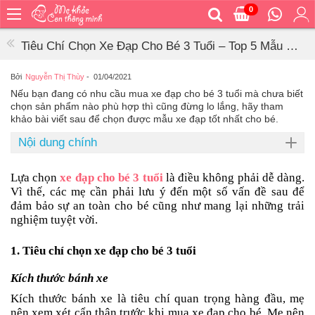
0
Trang
chủ
Tiêu Chí Chọn Xe Đạp Cho Bé 3 Tuổi – Top 5 Mẫu Xe
Bé
Tốt Nhất 2021
ăn
Bởi
Nguyễn Thị Thùy
-
01/04/2021
Nếu bạn đang có nhu cầu mua xe đạp cho bé 3 tuổi mà chưa biết
Bé
chọn sản phẩm nào phù hợp thì cũng đừng lo lắng, hãy tham
vệ
khảo bài viết sau để chọn được mẫu xe đạp tốt nhất cho bé.
sinh
Nội dung chính
Bé
mặc
Lựa chọn
xe đạp cho bé 3 tuổi
là điều không phải dễ dàng.
Bé
Vì thế, các mẹ cần phải lưu ý đến một số vấn đề sau để
đi
đảm bảo sự an toàn cho bé cũng như mang lại những trải
ra
nghiệm tuyệt vời.
ngoài
Bé
1. Tiêu chí chọn xe đạp cho bé 3 tuổi
ngủ
Kích thước bánh xe
Bé
Kích thước bánh xe là tiêu chí quan trọng hàng đầu, mẹ
khỏe
&
nên xem xét cẩn thận trước khi mua xe đạp cho bé. Mẹ nên