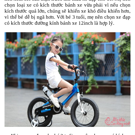
an
chọn loại xe có kích thước bánh xe vừa phải vì nếu chọn
toàn
kích thước quá lớn, chúng sẽ khiến xe khó điều khiển hơn,
vì thế bé dễ bị ngã hơn. Với bé 3 tuổi, mẹ nên chọn xe đạp
Bé
có kích thước đường kính bánh xe 12inch là hợp lý.
tắm
Bé
chơi
mà
học
Dành
cho
mẹ
Dành
cho
bố
Đồ
dùng
trong
nhà