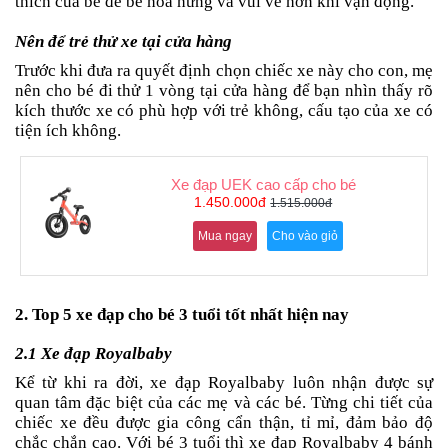
thích của bé để bé hòa hứng và vui vẻ hơn khi vận động.
Nên để trẻ thử xe tại cửa hàng
Trước khi đưa ra quyết định chọn chiếc xe này cho con, mẹ
nên cho bé đi thử 1 vòng tại cửa hàng để bạn nhìn thấy rõ
kích thước xe có phù hợp với trẻ không, cấu tạo của xe có
tiện ích không.
Xe đạp UEK cao cấp cho bé
1.450.000đ
1.515.000đ
Mua ngay
Cho vào giỏ
2. Top 5 xe đạp cho bé 3 tuổi tốt nhất hiện nay
2.1 Xe đạp Royalbaby
Kể từ khi ra đời, xe đạp Royalbaby luôn nhận được sự
quan tâm đặc biệt của các mẹ và các bé. Từng chi tiết của
chiếc xe đều được gia công cẩn thận, tỉ mỉ, đảm bảo độ
chắc chắn cao. Với bé 3 tuổi thì xe đạp Royalbaby 4 bánh