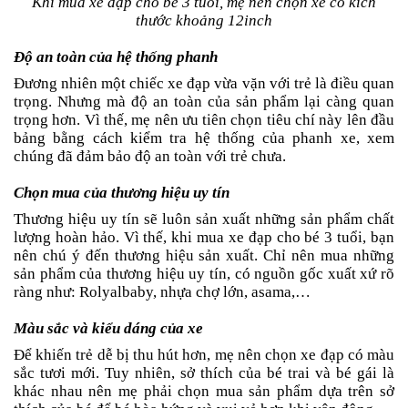
Khi mua xe đạp cho bé 3 tuổi, mẹ nên chọn xe có kích
Tin
thước khoảng 12inch
tức
Độ an toàn của hệ thống phanh
FAQ
Đương nhiên một chiếc xe đạp vừa vặn với trẻ là điều quan
trọng. Nhưng mà độ an toàn của sản phẩm lại càng quan
trọng hơn. Vì thế, mẹ nên ưu tiên chọn tiêu chí này lên đầu
bảng bằng cách kiểm tra hệ thống của phanh xe, xem
chúng đã đảm bảo độ an toàn với trẻ chưa.
Chọn mua của thương hiệu uy tín
Thương hiệu uy tín sẽ luôn sản xuất những sản phẩm chất
lượng hoàn hảo. Vì thế, khi mua xe đạp cho bé 3 tuổi, bạn
nên chú ý đến thương hiệu sản xuất. Chỉ nên mua những
sản phẩm của thương hiệu uy tín, có nguồn gốc xuất xứ rõ
ràng như: Rolyalbaby, nhựa chợ lớn, asama,…
Màu sắc và kiểu dáng của xe
Để khiến trẻ dễ bị thu hút hơn, mẹ nên chọn xe đạp có màu
sắc tươi mới. Tuy nhiên, sở thích của bé trai và bé gái là
khác nhau nên mẹ phải chọn mua sản phẩm dựa trên sở