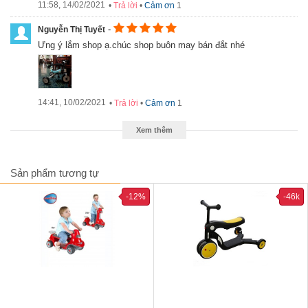
11:58, 14/02/2021
•
Trả lời
•
Cảm ơn
1
-
Nguyễn Thị Tuyết
Ưng ý lắm shop ạ.chúc shop buôn may bán đắt nhé
Xe có nhiều chức năng và chế độ khác nhau
14:41, 10/02/2021
•
Trả lời
•
Cảm ơn
1
Hướng dẫn lắp đặt xe 3 bánh Nadle đa năng SL-
A2/A2G
Xem thêm
Sản phẩm tương tự
-12%
-46k