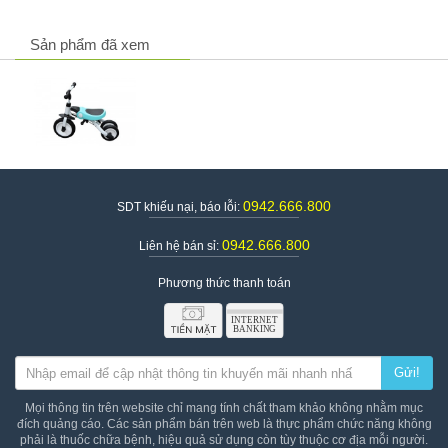
Ngoài ra, bạn có thể qua trực tiếp địa chỉ để xem sản phẩm: Số
62, Yên Đỗ, Phường 1, Bình Thạnh, TP. Hồ Chí Minh
Sản phẩm đã xem
Thông tin chi tiết sản phẩm
Hãng sản xuất:
Joovy
Xuất xứ: Mỹ
Dòng sản phẩm:
Xe chòi chân
Nhà máy sản xuất: Trung Quốc
Chất liệu: Hợp kim cao cấp
Kích thước: 96*95*41 cm
0942.666.800
SDT khiếu nại, báo lỗi:
Giá xe 3 bánh đa năng Nadle SL-A2/A2G
: 1.989.000đ/ sản
phẩm
0942.666.800
Liên hệ bán sỉ:
Phương thức thanh toán
Gửi!
Mọi thông tin trên website chỉ mang tính chất tham khảo không nhằm mục
đích quảng cáo. Các sản phẩm bán trên web là thực phẩm chức năng không
phải là thuốc chữa bệnh, hiệu quả sử dụng còn tùy thuộc cơ địa mỗi người.