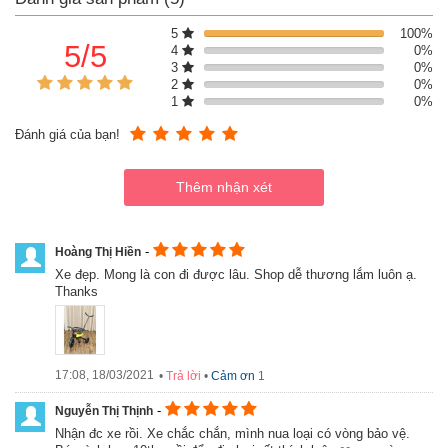
tích cất giữ
5
100%
5/5
4
0%
3
0%
2
0%
1
0%
Đánh giá của bạn!
-
Hoàng Thị Hiền
Xe đẹp. Mong là con đi được lâu. Shop dễ thương lắm luôn ạ.
Thanks
17:08, 18/03/2021
•
Trả lời
•
Cảm ơn
1
-
Nguyễn Thị Thịnh
Nhận đc xe rồi. Xe chắc chắn, mình nua loại có vòng bảo vệ.
Các bộ phận tháo lắp dễ dàng