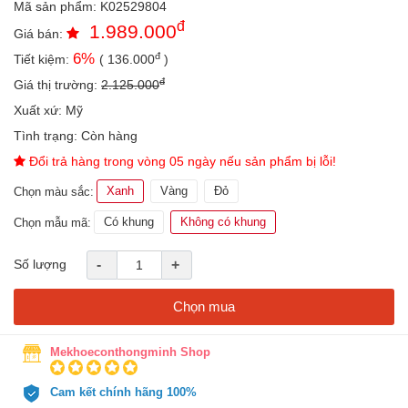
Mã sản phẩm:
K02529804
an
đ
toàn
1.989.000
Giá bán:
đ
6
%
Tiết kiệm:
(
136.000
)
Bé
tắm
đ
Giá thị trường:
2.125.000
Bé
Xuất xứ:
Mỹ
chơi
Tình trạng:
Còn hàng
mà
học
Đổi trả hàng trong vòng 05 ngày nếu sản phẩm bị lỗi!
Dành
Xanh
Vàng
Đỏ
Chọn màu sắc:
cho
mẹ
Có khung
Không có khung
Chọn mẫu mã:
Dành
Số lượng
-
+
cho
bố
Chọn mua
Đồ
dùng
trong
Mekhoeconthongminh Shop
nhà
Cam kết chính hãng 100%