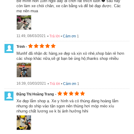
Bé mình hon 10th ngồi đẩy đi chơi rất thích luôn ❤️ sau này
Xe được gập gọn chỉ với thao tác đơn giản hỗ trợ mẹ và bé
còn làm xe chòi chân, xe cân bằng và để bé đạp được. Các
khi di chuyển một mình vẫn gấp xe lại được
mẹ nên mua
Xe Joovy 3 bánh Nadle SL-A2.A2G là sự lựa chọn lâu dài
cho bé, mà ba mẹ có thể dành cho cho các con.
Bánh xe bằng cao su hỗ trợ chống sốc khi di chuyển trên các
đoạn đường gồ gề
11:49, 08/03/2021
•
Trả lời
•
Cảm ơn
1
Yên xe phủ xốp mềm để bé ngồi được thoải mái
-
Trinh
Munhf đã nhận đc hàng,xe đẹp và xịn xò nhé,shop bán rẻ hơn
các shop khác nữa,sẽ gt bạn bè ủng hộ,thanks shop nhiều
16:39, 03/03/2021
•
Trả lời
•
Cảm ơn
1
-
Đặng Thị Hoàng Trang
Xe đẹp lắm shop ạ. Xe y hình và có thùng đàng hoàng lắm
nhưng do ship vào tận sgon nên thùng hơi móp méo xíu
nhưng chất lương xe k bị ảnh hưởng hihi