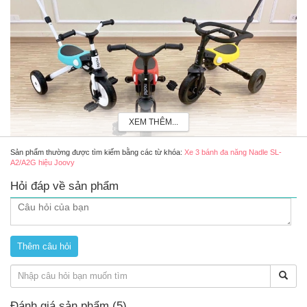
XEM THÊM...
Sản phẩm thường được tìm kiếm bằng các từ khóa:
Xe 3 bánh đa năng Nadle SL-
A2/A2G hiệu Joovy
Xe 3 bánh đa năng Nadle SL-A2/A2G hiệu Joovy
Hỏi đáp về sản phẩm
Review xe 3 bánh đa năng Nadle SL-A2/A2G có tốt
không?
Xe đa năng Nadle SL-A2/A2G
tích hợp 3 chức năng trong
cùng một xe, vừa làm xe chòi chân, xe đạp ba bánh, xe đẩy
cho bé hỗ trợ phù hợp theo từng giai đoạn phát triển của bé
và tiết kiệm chi phí mua sắm cho mẹ
Tay đẩy đồng thời là tay lái để bố mẹ giúp bé điều khiển
hướng đi của xe
Xe dễ dàng gập gọn để cất giữ, cầm đi và không chiếm diện
Đánh giá sản phẩm (5)