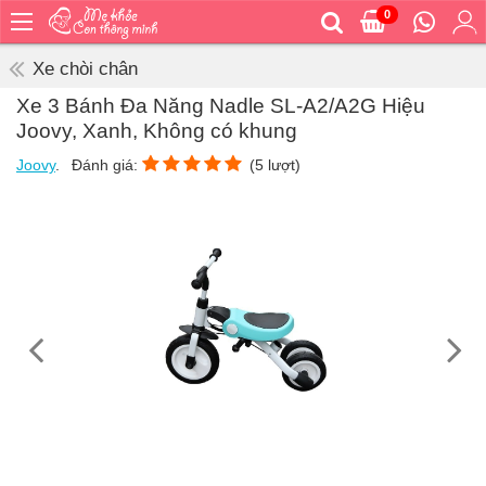
0
Trang
chủ
Xe chòi chân
Bé
Xe 3 Bánh Đa Năng Nadle SL-A2/A2G Hiệu
ăn
Joovy, Xanh, Không có khung
Bé
Joovy
.
Đánh giá:
(
5
lượt)
vệ
sinh
Bé
mặc
Bé
đi
ra
ngoài
Bé
ngủ
Bé
khỏe
&