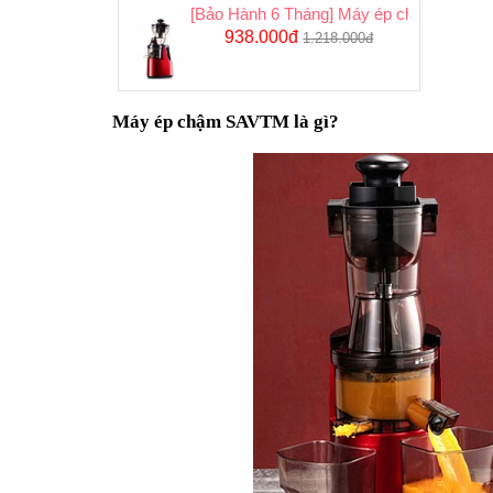
[Bảo Hành 6 Tháng] Máy ép chậm công 
938.000đ
1.218.000đ
Máy ép chậm SAVTM là gì?