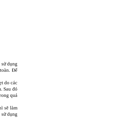
 sử dụng 
oàn. Để 
t do các 
. Sau đó 
rong quá 
ì sẽ làm 
 sử dụng 