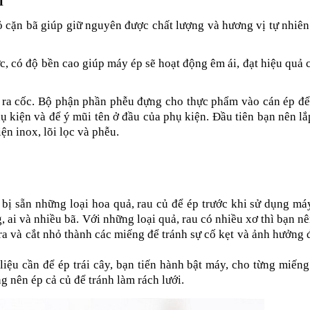
M
ỏ cặn bã giúp giữ nguyên được chất lượng và hương vị tự nhiên
c, có độ bền cao giúp máy ép sẽ hoạt động êm ái, đạt hiệu quả c
 ra cốc. Bộ phận phần phễu đựng cho thực phẩm vào cán ép để
 kiện và để ý mũi tên ở đầu của phụ kiện. Đầu tiên bạn nên lắp
ện inox, lõi lọc và phễu.
 bị sẵn những loại hoa quả, rau củ để ép trước khi sử dụng má
i và nhiều bã. Với những loại quả, rau có nhiều xơ thì bạn nên
ra và cắt nhỏ thành các miếng để tránh sự cố kẹt và ảnh hưởng 
liệu cần để ép trái cây, bạn tiến hành bật máy, cho từng miếng
 nên ép cả củ để tránh làm rách lưới.