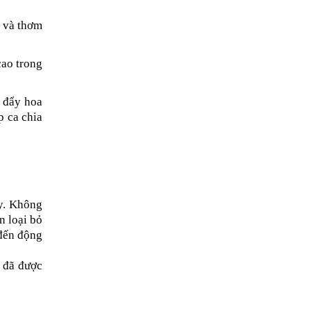
 và thơm 
ao trong 
 đẩy hoa 
 ca chia 
y. Không 
 loại bỏ 
đến động 
 đã được 