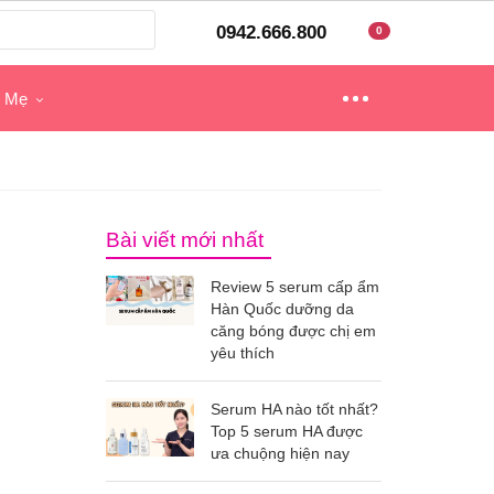
0942.666.800
0
o Mẹ
Bài viết mới nhất
Review 5 serum cấp ẩm
Hàn Quốc dưỡng da
căng bóng được chị em
yêu thích
Serum HA nào tốt nhất?
Top 5 serum HA được
ưa chuộng hiện nay