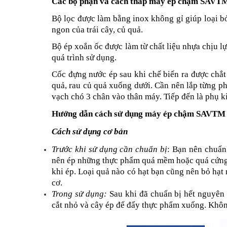
Các bộ phận và cách tháp máy ép chậm SAVT
Bộ lọc được làm bằng inox không gỉ giúp loại b
ngon của trái cây, củ quả.
Bộ ép xoắn ốc được làm từ chất liệu nhựa chịu lự
quá trình sử dụng.
Cốc đựng nước ép sau khi chế biến ra được chắt
quả, rau củ quả xuống dưới. Cần nên lắp từng phụ
vạch chó 3 chân vào thân máy. Tiếp đến là phụ ki
Hướng dẫn cách sử dụng máy ép chậm SAVTM
Cách sử dụng cơ bản
Trước khi sử dụng cần chuẩn bị
: Bạn nên chuẩn
nên ép những thực phẩm quá mềm hoặc quá cứng, a
khi ép. Loại quả nào có hạt bạn cũng nên bỏ hạt 
cơ.
Trong sử dụng:
 Sau khi đã chuẩn bị hết nguyên 
cắt nhỏ và cây ép để đẩy thực phẩm xuống. Không