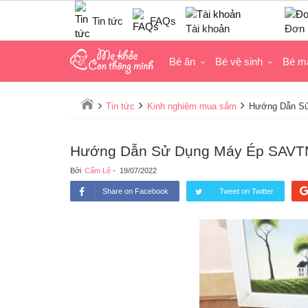
Tin tức
FAQs
Tài khoản
Đơn 
Bé ăn
Bé vệ sinh
Bé m
Tin tức
Kinh nghiệm mua sắm
Hướng Dẫn Sử
Hướng Dẫn Sử Dụng Máy Ép SAVTM
Bởi
Cẩm Lệ
-
19/07/2022
Share on Facebook
Tweet on Twitter