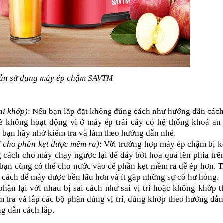
ẫn sử dụng máy ép chậm SAVTM
ai khớp)
: Nếu bạn lắp đặt không đúng cách như hướng dẫn cách
 không hoạt động vì ở máy ép trái cây có hệ thống khoá an t
 bạn hãy nhớ kiểm tra và làm theo hướng dẫn nhé.
ể cho phần kẹt được mềm ra)
: Với trường hợp máy ép chậm bị kẹ
g cách cho máy chạy ngược lại để đẩy bớt hoa quả lên phía trên
 bạn cũng có thể cho nước vào để phần kẹt mềm ra dễ ép hơn. T
 cách để máy được bền lâu hơn và ít gặp những sự cố hư hỏng.
phận lại với nhau bị sai cách như sai vị trí hoặc không khớp th
 tra và lắp các bộ phận đúng vị trí, đúng khớp theo hướng dẫn
g dẫn cách lắp.