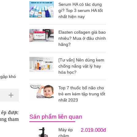
Serum HA có tác dụng
gì? Top 3 serum HA tốt
nhất hiện nay
Elasten collagen giá bao
nhiêu? Mua ở đâu chính
hãng?
[Tư vấn] Nên dùng kem
chống nắng vật lý hay
hóa học?
 gặp khó
Top 7 thuốc bổ não cho
trẻ em kém tập trung tốt
nhất 2023
 ép được 
Sản phẩm liên quan
ùng tham 
Máy ép
2.019.000đ
chậm