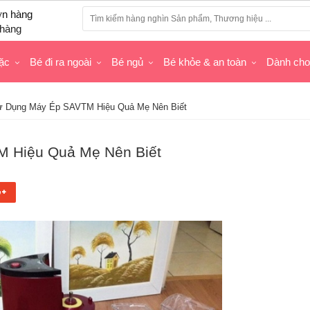
hàng
ặc
Bé đi ra ngoài
Bé ngủ
Bé khỏe & an toàn
Dành ch
 Dụng Máy Ép SAVTM Hiệu Quả Mẹ Nên Biết
 Hiệu Quả Mẹ Nên Biết