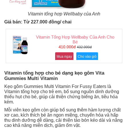
Vitamin tổng hợp Wellbaby của Anh
Giá bán: Từ 227.000 đồng/ chai
Vitamin Tổng Hợp Wellbaby Của Anh Cho
Bé
410.000đ
432.000đ
Mua ngay
Cho vào giỏ
Vitamin tổng hợp cho bé dạng kẹo gôm Vita
Gummies Multi Vitamin
Kẹo gôm Gummies Multi Vitamin For Fussy Eaters là
Vitamin tổng hợp cho trẻ em, bổ sung nguồn dinh dưỡng
thiếu hụt cho bé, giúp cải thiện chứng biếng ăn, tiêu hóa
kém.
Mỗi viên kẹo gôm còn giúp bổ sung thêm hàm lượng chất
xơ cao, kích thích bé ăn ngon miệng, chuyển hóa và hấp
thu dinh dưỡng dễ dàng, cải thiện táo bón kéo dài và nâng
cao khả năng miễn dịch, giảm ốm vặt.