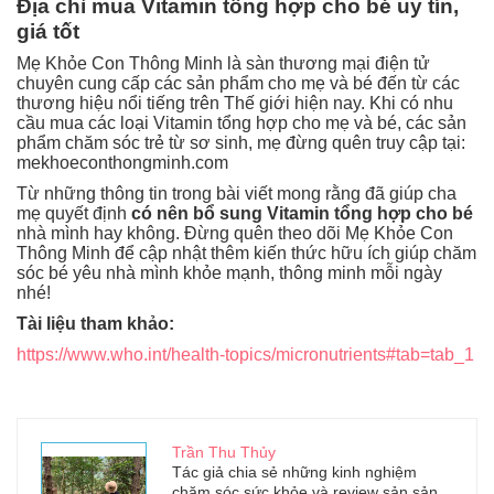
Địa chỉ mua Vitamin tổng hợp cho bé uy tín,
giá tốt
Mẹ Khỏe Con Thông Minh là sàn thương mại điện tử
chuyên cung cấp các sản phẩm cho mẹ và bé đến từ các
thương hiệu nổi tiếng trên Thế giới hiện nay. Khi có nhu
cầu mua các loại Vitamin tổng hợp cho mẹ và bé, các sản
phẩm chăm sóc trẻ từ sơ sinh, mẹ đừng quên truy cập tại:
mekhoeconthongminh.com
Từ những thông tin trong bài viết mong rằng đã giúp cha
mẹ quyết định
có nên bổ sung Vitamin tổng hợp cho bé
nhà mình hay không. Đừng quên theo dõi Mẹ Khỏe Con
Thông Minh để cập nhật thêm kiến thức hữu ích giúp chăm
sóc bé yêu nhà mình khỏe mạnh, thông minh mỗi ngày
nhé!
Tài liệu tham khảo:
https://www.who.int/health-topics/micronutrients#tab=tab_1
Trần Thu Thủy
Tác giả chia sẻ những kinh nghiệm
chăm sóc sức khỏe và review sản sản