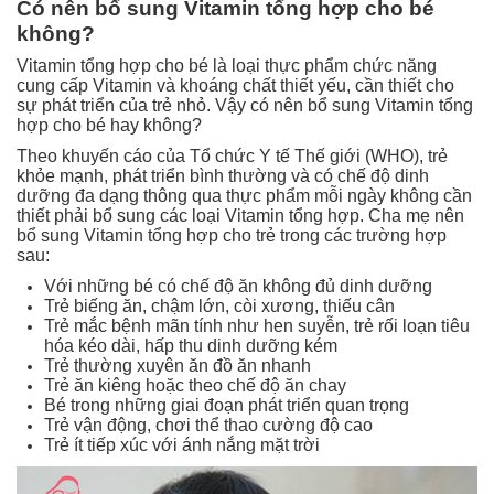
Có nên bổ sung Vitamin tổng hợp cho bé
an
không?
toàn
Vitamin tổng hợp cho bé là loại thực phẩm chức năng
Bé
cung cấp Vitamin và khoáng chất thiết yếu, cần thiết cho
tắm
sự phát triển của trẻ nhỏ. Vậy có nên bổ sung Vitamin tổng
hợp cho bé hay không?
Bé
chơi
Theo khuyến cáo của Tổ chức Y tế Thế giới (WHO), trẻ
mà
khỏe mạnh, phát triển bình thường và có chế độ dinh
học
dưỡng đa dạng thông qua thực phẩm mỗi ngày không cần
thiết phải bổ sung các loại Vitamin tổng hợp. Cha mẹ nên
Dành
bổ sung Vitamin tổng hợp cho trẻ trong các trường hợp
cho
sau:
mẹ
Với những bé có chế độ ăn không đủ dinh dưỡng
Trẻ biếng ăn, chậm lớn, còi xương, thiếu cân
Dành
Trẻ mắc bệnh mãn tính như hen suyễn, trẻ rối loạn tiêu
cho
hóa kéo dài, hấp thu dinh dưỡng kém
bố
Trẻ thường xuyên ăn đồ ăn nhanh
Trẻ ăn kiêng hoặc theo chế độ ăn chay
Đồ
Bé trong những giai đoạn phát triển quan trọng
dùng
Trẻ vận động, chơi thể thao cường độ cao
trong
Trẻ ít tiếp xúc với ánh nắng mặt trời
nhà