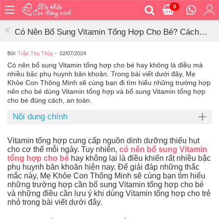
0
Trang
chủ
Có Nên Bổ Sung Vitamin Tổng Hợp Cho Bé? Cách
Bé
Dùng Và Lưu Ý
ăn
Bởi
Trần Thu Thủy
-
02/07/2024
Có nên bổ sung Vitamin tổng hợp cho bé hay không là điều mà
Bé
nhiều bậc phụ huynh băn khoăn. Trong bài viết dưới đây, Mẹ
vệ
Khỏe Con Thông Minh sẽ cùng bạn đi tìm hiểu những trường hợp
sinh
nên cho bé dùng Vitamin tổng hợp và bổ sung Vitamin tổng hợp
cho bé đúng cách, an toàn.
Bé
mặc
Nội dung chính
Bé
đi
Vitamin tổng hợp cung cấp nguồn dinh dưỡng thiếu hụt
ra
cho cơ thể mỗi ngày. Tuy nhiên,
có nên bổ sung Vitamin
ngoài
tổng hợp cho bé
hay không lại là điều khiến rất nhiều bậc
phụ huynh băn khoăn hiện nay. Để giải đáp những thắc
Bé
mắc này, Mẹ Khỏe Con Thông Minh sẽ cùng bạn tìm hiểu
ngủ
những trường hợp cần bổ sung Vitamin tổng hợp cho bé
và những điều cần lưu ý khi dùng Vitamin tổng hợp cho trẻ
Bé
nhỏ trong bài viết dưới đây.
khỏe
&