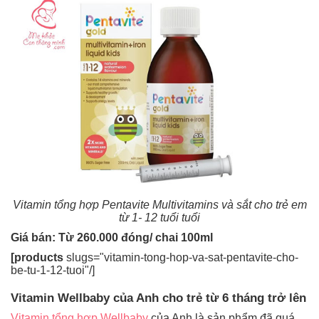
Vitamin tổng hợp Pentavite Multivitamins và sắt cho trẻ em
từ 1- 12 tuổi tuổi
Giá bán: Từ 260.000 đóng/ chai 100ml
[products
slugs="vitamin-tong-hop-va-sat-pent
avite-cho-
be-tu-1-12-tuoi"/]
Vitamin Wellbaby của Anh cho trẻ từ 6 tháng trở lên
Vitamin tổng hợp Wellbaby
của Anh là sản phẩm đã quá