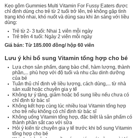
Kẹo gôm Gummies Multi Vitamin For Fussy Eaters được
chỉ định dùng cho trẻ từ 2 tuổi trở lên, trẻ không gặp tình
trạng khó nhai, khó nuốt và dùng sau khi ăn sáng với liều
dùng:
Trẻ từ 2- 3 tuổi: Nhai 1 viên mỗi ngày
Trẻ trên 4 tuổi: Ngày 2 viên mỗi ngày
Giá bán: Từ 185.000 đồng/ hộp 60 viên
Lưu ý khi bổ sung Vitamin tổng hợp cho bé
Lựa chọn sản phẩm, dạng bào chế, hàm lượng, thành
phần,... phù hợp với độ tuổi và nhu cầu dinh dưỡng
của bé
Tuân thủ chỉ định về liều lượng, cách dùng,... từ nhà
sản xuất hoặc chuyên gia y tế
Không tự ý tăng, giảm hoặc bổ sung liều nếu chưa có
chỉ định từ bác sĩ
Không kết hợp cùng lúc nhiều loại Vitamin tổng hợp
cho trẻ nếu không có chỉ định từ bác sĩ
Không uống Vitamin tổng hợp, đặc biệt là sản phẩm có
thành phần sắt cao với sữa
Hỏi ý kiến từ chuyên gia y tế trước khi bổ sung Vitamin
tổng hợp cho bé