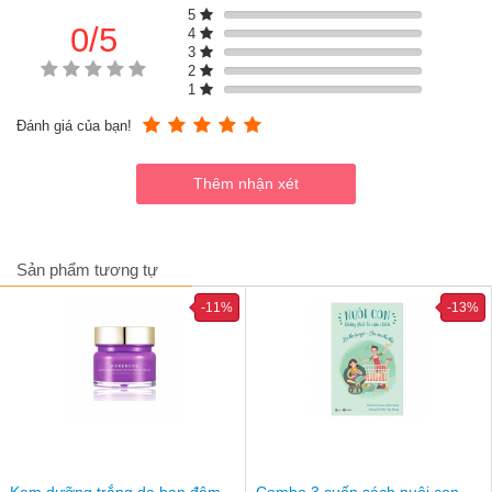
5
0/5
4
3
2
1
Đánh giá của bạn!
Sản phẩm tương tự
-11%
-13%
Nutrisante Manhae - Viên uống nội tiết cho phụ nữ tiền mãn kinh (30
viên)
Kem dưỡng trắng da ban đêm
Combo 3 cuốn sách nuôi con