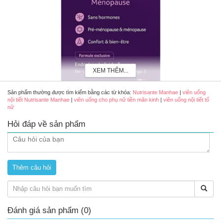
XEM THÊM...
Sản phẩm thường được tìm kiếm bằng các từ khóa:
Nutrisante Manhae
|
viên uống
nội tiết Nutrisante Manhae
|
viên uống cho phụ nữ tiền mãn kinh
|
viên uống nội tiết tố
nữ
Hỏi đáp về sản phẩm
Nutrisante Manhae - Viên uống nội tiết cho phụ nữ tiền mãn kinh (120
viên)
Ưu điểm nổi bật
Hỗ trợ giảm các biểu hiện của thời kỳ tiền mãn kinh, mãn
kinh như bốc hỏa, đổ mồ hôi đêm, mất ngủ, dễ cáu gắt, da
khô ở phụ nữ.
Đánh giá sản phẩm (0)