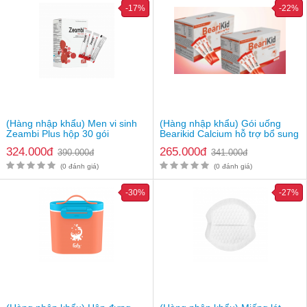
-17%
-22%
(Hàng nhập khẩu) Men vi sinh
(Hàng nhập khẩu) Gói uống
Zeambi Plus hộp 30 gói
Bearikid Calcium hỗ trợ bổ sung
canxi
324.000đ
265.000đ
390.000đ
341.000đ
(0 đánh giá)
(0 đánh giá)
-30%
-27%