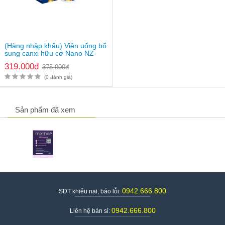
(Hàng nhập khẩu) Viên uống bổ
sung canxi hữu cơ Nano NZ-
Ultra Cal
319.000đ
375.000đ
(0 đánh giá)
Sản phẩm đã xem
0942.666.800
SDT khiếu nại, báo lỗi:
0942.666.800
Liên hệ bán sỉ: