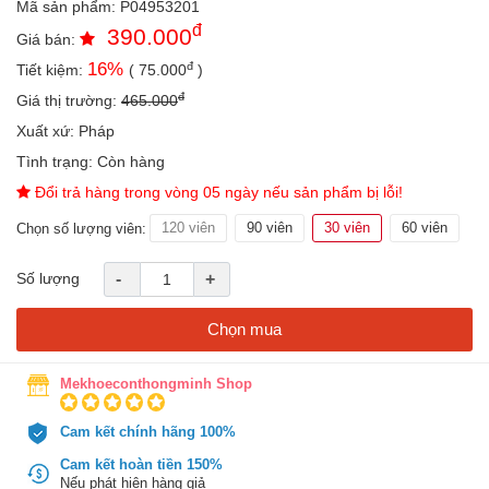
Mã sản phẩm:
P04953201
an
đ
390.000
toàn
Giá bán:
đ
16
%
Tiết kiệm:
(
75.000
)
Bé
tắm
đ
Giá thị trường:
465.000
Bé
Xuất xứ:
Pháp
chơi
Tình trạng:
Còn hàng
mà
học
Đổi trả hàng trong vòng 05 ngày nếu sản phẩm bị lỗi!
Dành
120 viên
90 viên
30 viên
60 viên
Chọn số lượng viên:
cho
mẹ
Số lượng
-
+
Dành
cho
Chọn mua
bố
Đồ
Mekhoeconthongminh Shop
dùng
trong
Cam kết chính hãng 100%
nhà
Cam kết hoàn tiền 150%
Nếu phát hiện hàng giả