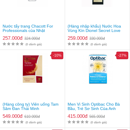
Nutrisante Manhae - Viên Uống
Nội Tiết Cho Phụ Nữ Tiền Mãn
Kinh, 60 viên. Giá: 680.000đ
Lưu ý
: Thực phẩm này không phải là thuốc và không có tác
Nước tẩy trang Chacott For
(Hàng nhập khẩu) Nước Hoa
dụng thay thế thuốc chữa bệnh. Hiệu quả sử dụng tuỳ thuộc cơ
Professionals của Nhật
Vùng Kín Dionel Secret Love
địa từng người
5ml Hàn Quốc
257.000đ
259.000đ
324.000đ
330.000đ
(0 đánh giá)
(0 đánh giá)
-10%
-27%
(Hàng công ty) Viên uống Tam
Men Vi Sinh Optibac Cho Bà
Sâm Đan Thái Minh
Bầu, Trẻ Sơ Sinh Của Anh
549.000đ
415.000đ
610.000đ
565.000đ
(0 đánh giá)
(0 đánh giá)