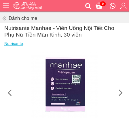
0
Trang
chủ
Dành cho mẹ
Bé
Nutrisante Manhae - Viên Uống Nội Tiết Cho
ăn
Phụ Nữ Tiền Mãn Kinh, 30 viên
Bé
Nutrisante
.
vệ
sinh
Bé
mặc
Bé
đi
ra
ngoài
Bé
ngủ
Bé
khỏe
&