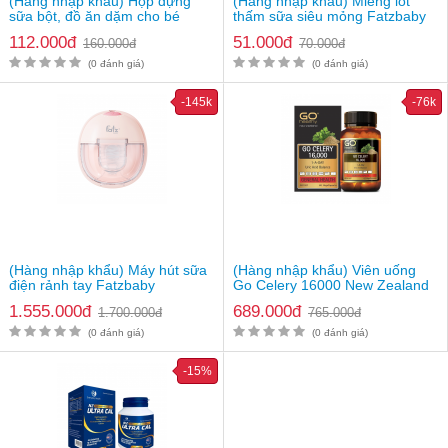
(Hàng nhập khẩu) Hộp đựng
(Hàng nhập khẩu) Miếng lót
sữa bột, đồ ăn dặm cho bé
thấm sữa siêu mỏng Fatzbaby
Fatzbaby FB8201SS
FB0130CD
112.000đ
51.000đ
160.000đ
70.000đ
(0 đánh giá)
(0 đánh giá)
-145k
-76k
(Hàng nhập khẩu) Máy hút sữa
(Hàng nhập khẩu) Viên uống
điện rảnh tay Fatzbaby
Go Celery 16000 New Zealand
Freemax 8 Plus FB1219TP
1.555.000đ
689.000đ
1.700.000đ
765.000đ
(0 đánh giá)
(0 đánh giá)
-15%