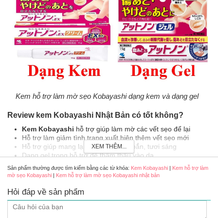
Kem hỗ trợ làm mờ sẹo Kobayashi dạng kem và dạng gel
Review kem Kobayashi Nhật Bản có tốt không?
Kem Kobayashi
hỗ trợ giúp làm mờ các vết sẹo để lại
Hỗ trợ làm giảm tình trạng xuất hiện thêm vết sẹo mới
Hỗ trợ giúp mang lại làn da khoẻ khoắn, tươi sáng
XEM THÊM...
Dạng gel trong hỗ trợ dễ thẩm thấu vào da
Sản phẩm thường được tìm kiếm bằng các từ khóa:
Kem Kobayashi
|
Kem hỗ trợ làm
mờ sẹo Kobayashi
|
Kem hỗ trợ làm mờ sẹo Kobayashi nhật bản
Hỏi đáp về sản phẩm