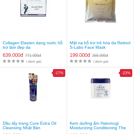
Ngưng sử dụng ngay khi phát hiện các vết mẩn đỏ, liên hệ
với người cung cấp hoặc đi khám để được tư vấn
Không sử dụng xung quanh mắt (niên mạc,..), những vùng
nhạy cảm. Khi bị rơi kem vào vùng da đó, cần rửa sạch
Collagen Elasten dạng nước hỗ
Mặt nạ hỗ trợ trẻ hóa da Retinol
trợ làm đẹp da
S-Labo Face Mask
639.000đ
199.000đ
771.000đ
265.000đ
( đánh giá)
( đánh giá)
-17%
-23%
Dầu tẩy trang Cure Extra Oil
Kem dưỡng ẩm Hatomugi
Kem Kobayashi - sản phẩm rất phổ biến ở Nhật Bản
Cleansing Nhật Bản
Moisturizing Conditioning The
Milky Cream