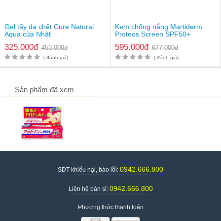
Gel tẩy da chết Cure Natural
Kem chống nắng Martiderm
Aqua của Nhật
Proteos Screen SPF50+
325.000đ
595.000đ
453.000đ
677.000đ
( đánh giá)
( đánh giá)
Sản phẩm đã xem
0942.666.800
SDT khiếu nại, báo lỗi:
0942.666.800
Liên hệ bán sỉ:
Phương thức thanh toán