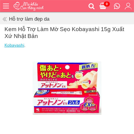
0
Trang
chủ
Hỗ trợ làm đẹp da
Bé
Kem Hỗ Trợ Làm Mờ Sẹo Kobayashi 15g Xuất
ăn
Xứ Nhật Bản
Bé
Kobayashi
.
vệ
sinh
Bé
mặc
Bé
đi
ra
ngoài
Bé
ngủ
Bé
khỏe
&