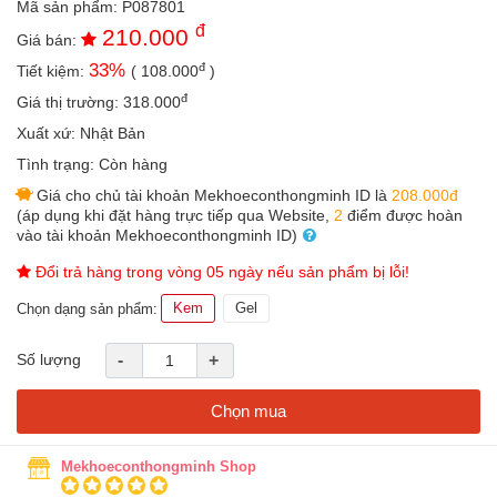
Mã sản phẩm:
P087801
an
đ
210.000
toàn
Giá bán:
đ
33
%
Tiết kiệm:
(
108.000
)
Bé
tắm
đ
Giá thị trường:
318.000
Bé
Xuất xứ:
Nhật Bản
chơi
Tình trạng:
Còn hàng
mà
học
Giá cho chủ tài khoản Mekhoeconthongminh ID là
208.000đ
(áp dụng khi đặt hàng trực tiếp qua Website,
2
điểm được hoàn
Dành
vào tài khoản Mekhoeconthongminh ID)
cho
mẹ
Đổi trả hàng trong vòng 05 ngày nếu sản phẩm bị lỗi!
Kem
Gel
Dành
Chọn dạng sản phẩm:
cho
bố
Số lượng
-
+
Đồ
dùng
Chọn mua
trong
nhà
Mekhoeconthongminh Shop