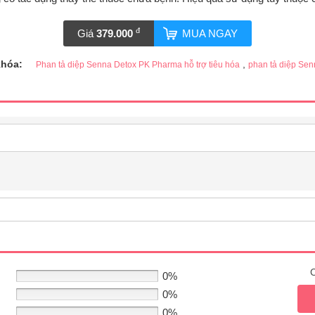
đ
Giá
379.000
MUA NGAY
khóa:
,
Phan tả diệp Senna Detox PK Pharma hỗ trợ tiêu hóa
phan tả diệp Se
C
0%
0%
0%