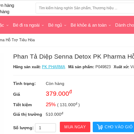
hàng
ặc
Bé đi ra ngoài
Bé ngủ
Bé khỏe & an toàn
Dành ch
ma Hỗ Trợ Tiêu Hóa
Phan Tả Diệp Senna Detox PK Pharma Hỗ
Hãng sản xuất:
PK PHARMA
Mã sản phẩm:
P049823
Xuất xứ:
V
Tình trạng:
Còn hàng
đ
379.000
Giá
đ
25
%
Tiết kiệm
(
131.000
)
đ
Giá thị trường
510.000
MUA NGAY
CHO VÀO GIỎ
Số lượng: