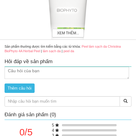
XEM THÊM...
Sản phẩm thường được tìm kiếm bằng các từ khóa:
Peel làm sạch da Christina
BioPhyto 4A Herbal Peel
|
làm sạch da
|
peel da
Hỏi đáp về sản phẩm
Peel da sinh học Christina BioPhyto 4A Herbal Peel
Ưu điểm của Christina BioPhyto 4A Herbal Peel
Đánh giá sản phẩm (0)
Hỗ trợ loại bỏ tế bào chết bề mặt, làm mịn bề mặt da.
5
Hỗ trợ cải thiện sắc tố da không đều màu, mang lại làn da
0/5
4
rạng rỡ hơn.
3