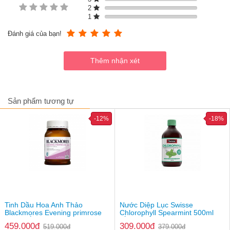
Hỗ trợ làm sạch sâu lỗ chân lông, ngăn ngừa nguy cơ hình
2
thành mụn.
1
Hỗ trợ làm dịu, tái tạo phục hồi làn da tổn thương ở mức độ
nhẹ và vừa.
Đánh giá của bạn!
Thành phần chính
BHA
Hoa hồi
Capsicum
Chiết xuất quế
Sản phẩm tương tự
Hoa bạc hà khô
Tinh dầu bạc hà
-12%
-18%
...
Tinh Dầu Hoa Anh Thảo
Nước Diệp Lục Swisse
Blackmores Evening primrose
Chlorophyll Spearmint 500ml
oil của Úc
(Úc)
459.000đ
309.000đ
519.000đ
379.000đ