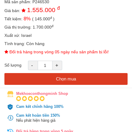
Mã sản phẩm:
P246530
an
đ
1.555.000
toàn
Giá bán:
đ
8
%
Tiết kiệm:
(
145.000
)
Bé
tắm
đ
Giá thị trường:
1.700.000
Bé
Xuất xứ:
Israel
chơi
Tình trạng:
Còn hàng
mà
học
Đổi trả hàng trong vòng 05 ngày nếu sản phẩm bị lỗi!
Dành
Số lượng
-
+
cho
mẹ
Chọn mua
Dành
cho
bố
Mekhoeconthongminh Shop
Đồ
Cam kết chính hãng 100%
dùng
trong
Cam kết hoàn tiền 150%
nhà
Nếu phát hiện hàng giả
Đổi trả hàng trong vòng 5 ngày