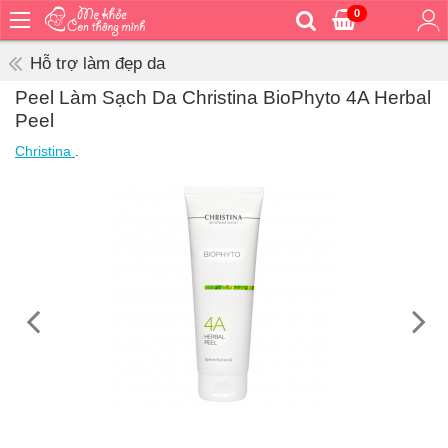
0
Trang
chủ
Hỗ trợ làm đẹp da
Bé
Peel Làm Sạch Da Christina BioPhyto 4A Herbal
ăn
Peel
Bé
Christina
.
vệ
sinh
Bé
mặc
Bé
đi
ra
ngoài
Bé
ngủ
Bé
khỏe
&