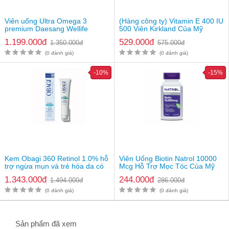
Viên uống Ultra Omega 3
(Hàng công ty) Vitamin E 400 IU
premium Daesang Wellife
500 Viên Kirkland Của Mỹ
1.199.000đ
529.000đ
1.350.000đ
575.000đ
(0 đánh giá)
(0 đánh giá)
-10%
-15%
Kem Obagi 360 Retinol 1.0% hỗ
Viên Uống Biotin Natrol 10000
trợ ngừa mụn và trẻ hóa da có
Mcg Hỗ Trợ Mọc Tóc Của Mỹ
tem NK
1.343.000đ
244.000đ
Bảo quản
1.494.000đ
286.000đ
(0 đánh giá)
(0 đánh giá)
Bảo quản nơi khô ráo, thoáng mát.
Tránh xa tầm tay trẻ em.
Thông tin sản phẩm
Sản phẩm đã xem