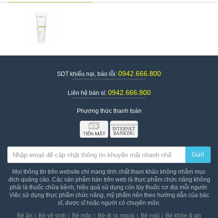
Peel làm sạch da Christina BioPhyto
Tên sản phẩm
4A Herbal Peel
Thương hiệu
Christina
Xuất xứ thương hiệu
Israel
Quy cách đóng gói
Tuýp 250ml
Giá
1.555.000vnđ/tuýp
Lưu ý: Hiệu quả sử dụng sản phẩm tùy thuộc vào cơ địa từng
0942.666.800
SDT khiếu nại, báo lỗi:
người
0942.666.800
Liên hệ bán sỉ:
Phương thức thanh toán
Gửi!
Mọi thông tin trên website chỉ mang tính chất tham khảo không nhằm mục
đích quảng cáo. Các sản phẩm bán trên web là thực phẩm chức năng không
phải là thuốc chữa bệnh, hiệu quả sử dụng còn tùy thuộc cơ địa mỗi người.
Việc sử dụng thực phẩm chức năng, mỹ phẩm nên theo hướng dẫn của bác
sĩ, dược sĩ hoặc người có chuyên môn.
Bé ăn
Bé vệ sinh
Bé mặc
Bé đi ra ngoài
Bé ngủ
Bé khỏe & an