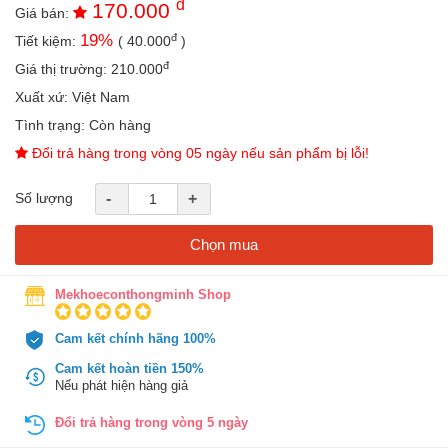
đ
170.000
an
Giá bán:
toàn
đ
19
%
Tiết kiệm:
(
40.000
)
Bé
đ
Giá thị trường:
210.000
tắm
Xuất xứ:
Việt Nam
Bé
Tình trạng:
Còn hàng
chơi
Đổi trả hàng trong vòng 05 ngày nếu sản phẩm bị lỗi!
mà
học
Số lượng
-
+
Dành
cho
mẹ
Chọn mua
Dành
Mekhoeconthongminh Shop
cho
bố
Cam kết chính hãng 100%
Đồ
dùng
Cam kết hoàn tiền 150%
trong
Nếu phát hiện hàng giả
nhà
Đổi trả hàng trong vòng 5 ngày