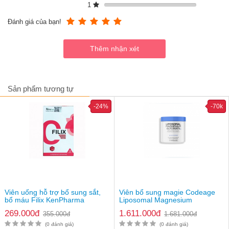
1
Đánh giá của bạn!
Sản phẩm tương tự
-24%
-70k
Viên uống hỗ trợ bổ sung sắt,
Viên bổ sung magie Codeage
bổ máu Filix KenPharma
Liposomal Magnesium
Hướng dẫn sử dụng
Glycinate
269.000đ
1.611.000đ
355.000đ
1.681.000đ
Dùng trực tiếp hoặc thêm vào các món ngũ cốc, sữa chua,
(0 đánh giá)
(0 đánh giá)
chè,..