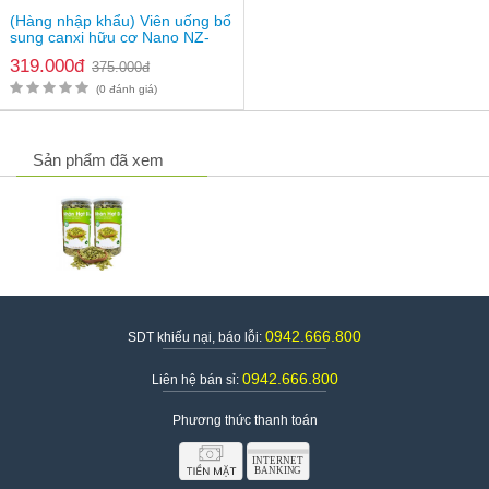
(Hàng nhập khẩu) Viên uống bổ
sung canxi hữu cơ Nano NZ-
Ultra Cal
319.000đ
375.000đ
(0 đánh giá)
Sản phẩm đã xem
0942.666.800
SDT khiếu nại, báo lỗi:
0942.666.800
Liên hệ bán sỉ:
Phương thức thanh toán