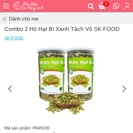
0
Trang
chủ
Dành cho mẹ
Bé
Combo 2 Hũ Hạt Bí Xanh Tách Vỏ SK FOOD
ăn
SK FOOD
.
Bé
vệ
sinh
Bé
mặc
Bé
đi
ra
ngoài
Bé
ngủ
Bé
khỏe
Mã sản phẩm:
P049130
&