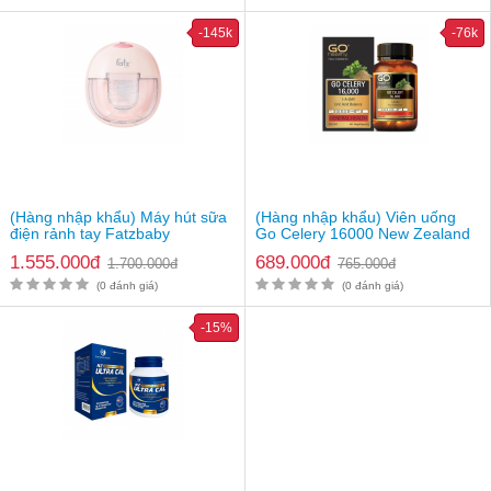
-145k
-76k
(Hàng nhập khẩu) Máy hút sữa
(Hàng nhập khẩu) Viên uống
điện rảnh tay Fatzbaby
Go Celery 16000 New Zealand
Freemax 8 Plus FB1219TP
1.555.000đ
689.000đ
1.700.000đ
765.000đ
(0 đánh giá)
(0 đánh giá)
-15%