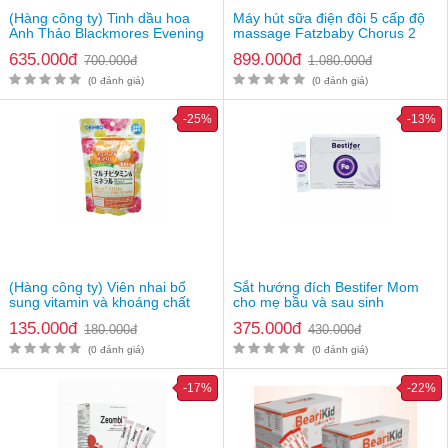
(Hàng công ty) Tinh dầu hoa
Máy hút sữa điện đôi 5 cấp độ
Anh Thảo Blackmores Evening
massage Fatzbaby Chorus 2
Primrose Oil
Plus FB1184MX
635.000đ
899.000đ
700.000đ
1.080.000đ
(0 đánh giá)
(0 đánh giá)
-25%
-13%
(Hàng công ty) Viên nhai bổ
Sắt hướng đích Bestifer Mom
sung vitamin và khoáng chất
cho mẹ bầu và sau sinh
Orihiro
135.000đ
375.000đ
180.000đ
430.000đ
(0 đánh giá)
(0 đánh giá)
-17%
-22%