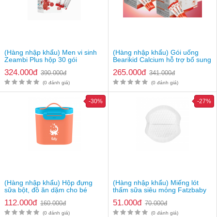
(Hàng nhập khẩu) Men vi sinh
(Hàng nhập khẩu) Gói uống
Zeambi Plus hộp 30 gói
Bearikid Calcium hỗ trợ bổ sung
canxi
324.000đ
265.000đ
390.000đ
341.000đ
(0 đánh giá)
(0 đánh giá)
-30%
-27%
(Hàng nhập khẩu) Hộp đựng
(Hàng nhập khẩu) Miếng lót
sữa bột, đồ ăn dặm cho bé
thấm sữa siêu mỏng Fatzbaby
Fatzbaby FB8201SS
FB0130CD
112.000đ
51.000đ
160.000đ
70.000đ
(0 đánh giá)
(0 đánh giá)