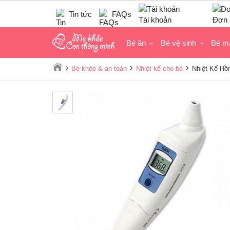
Tin tức
FAQs
Tài khoản
Đơn 
Bé ăn
Bé vệ sinh
Bé m
Bé khỏe & an toàn
Nhiệt kế cho bé
Nhiệt Kế Hồ