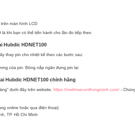
hị trên màn hình LCD
là khi bạn có thể tiến hành cho lần đo tiếp theo
tai Hubdic HDNET100
ãy thay pin cho nhiệt kế theo các bước sau:
dương của pin. Đóng nắp ngăn đựng pin lại
 tai Hubdic HDNET100 chính hãng
àng" dưới đây trên website:
https://mekhoeconthongminh.com/
- Chúng
àng online hoặc qua điện thoại)
nh, TP. Hồ Chí Minh