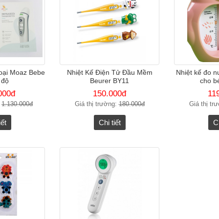
goại Moaz Bebe
Nhiệt Kế Điện Tử Đầu Mềm
Nhiệt kế đo 
 độ
Beurer BY11
cho b
000đ
150.000đ
11
:
1.130.000đ
Giá thị trường:
180.000đ
Giá thị tr
iết
Chi tiết
Ch