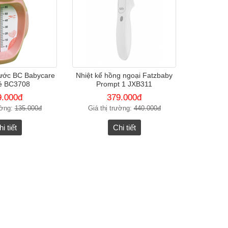
nước BC Babycare
Nhiệt kế hồng ngoại Fatzbaby
é BC3708
Prompt 1 JXB311
9.000đ
379.000đ
ường:
135.000đ
Giá thị trường:
440.000đ
i tiết
Chi tiết