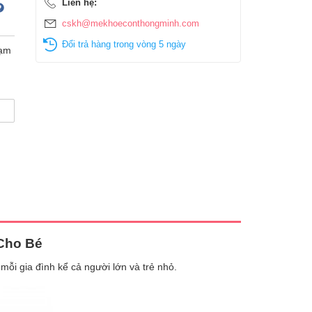
Liên hệ:
cskh@mekhoeconthongminh.com
Đổi trả hàng trong vòng 5 ngày
ạm
Cho Bé
mỗi gia đình kể cả người lớn và trẻ nhỏ.