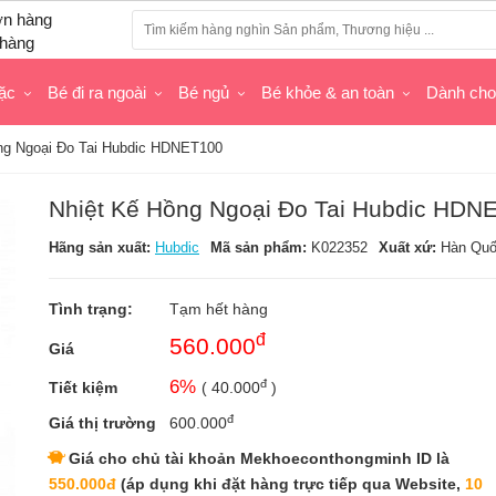
hàng
ặc
Bé đi ra ngoài
Bé ngủ
Bé khỏe & an toàn
Dành ch
ng Ngoại Đo Tai Hubdic HDNET100
Nhiệt Kế Hồng Ngoại Đo Tai Hubdic HDN
Hãng sản xuất:
Hubdic
Mã sản phẩm:
K022352
Xuất xứ:
Hàn Qu
Tình trạng:
Tạm hết hàng
đ
560.000
Giá
đ
6
%
Tiết kiệm
(
40.000
)
đ
Giá thị trường
600.000
Giá cho chủ tài khoản Mekhoeconthongminh ID là
550.000đ
(áp dụng khi đặt hàng trực tiếp qua Website,
10