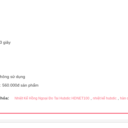
3 giây
 không sử dụng
: 560.000đ sản phẩm
khóa:
,
,
Nhiệt Kế Hồng Ngoại Đo Tai Hubdic HDNET100
nhiệt kế hubdic
hàn 