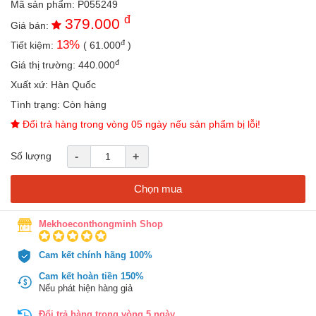
Mã sản phẩm:
P055249
an
đ
379.000
toàn
Giá bán:
đ
13
%
Tiết kiệm:
(
61.000
)
Bé
tắm
đ
Giá thị trường:
440.000
Bé
Xuất xứ:
Hàn Quốc
chơi
Tình trạng:
Còn hàng
mà
học
Đổi trả hàng trong vòng 05 ngày nếu sản phẩm bị lỗi!
Dành
Số lượng
-
+
cho
mẹ
Chọn mua
Dành
cho
bố
Mekhoeconthongminh Shop
Đồ
Cam kết chính hãng 100%
dùng
trong
Cam kết hoàn tiền 150%
nhà
Nếu phát hiện hàng giả
Đổi trả hàng trong vòng 5 ngày