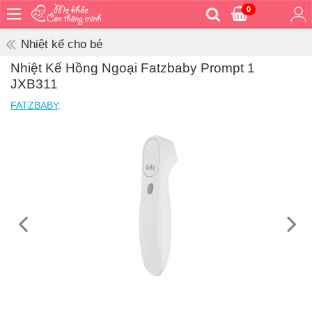
0
Trang
chủ
Nhiệt kế cho bé
Bé
Nhiệt Kế Hồng Ngoại Fatzbaby Prompt 1
ăn
JXB311
Bé
FATZBABY
.
vệ
sinh
Bé
mặc
Bé
đi
ra
ngoài
Bé
ngủ
Bé
khỏe
&