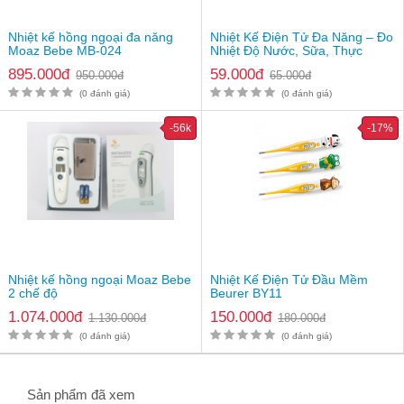
Khoảng cách đo thân nhiệt không được quá 3cm. Nếu
khoảng cách quá 3cm nhiệt kế sẽ cho ra kết quả sai.
Nhiệt kế hồng ngoại đa năng
Nhiệt Kế Điện Tử Đa Năng – Đo
Moaz Bebe MB-024
Nhiệt Độ Nước, Sữa, Thực
Phẩm
895.000đ
59.000đ
950.000đ
65.000đ
(0 đánh giá)
(0 đánh giá)
-56k
-17%
Nhiệt kế hồng ngoại Moaz Bebe
Nhiệt Kế Điện Tử Đầu Mềm
2 chế độ
Beurer BY11
Thông tin sản phẩm
1.074.000đ
150.000đ
1.130.000đ
180.000đ
Nhiệt kế hồng ngoại Fatzbaby
(0 đánh giá)
(0 đánh giá)
Tên sản phẩm
Prompt 1 JXB311
Thương hiệu
FATZBABY
Xuất xứ thương hiệu
Hàn Quốc
Sản phẩm đã xem
Quy cách đóng gói
1 chiếc