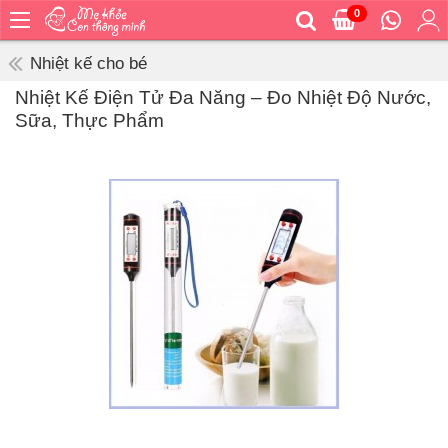
0
Trang
chủ
Nhiệt kế cho bé
Bé
Nhiệt Kế Điện Tử Đa Năng – Đo Nhiệt Độ Nước,
ăn
Sữa, Thực Phẩm
Bé
vệ
sinh
Bé
mặc
Bé
đi
ra
ngoài
Bé
ngủ
Bé
khỏe
&