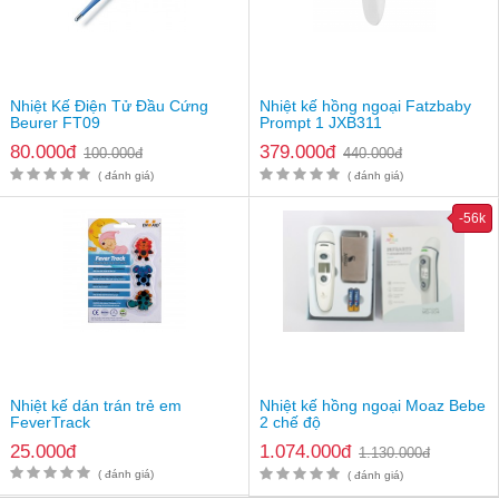
Màn hình LCD hiển thị nhiệt độ to & rõ nét.
2 chế độ đo nhiệt: độ C và độ F rất tiện lợi để đo nhiệt độ
khi pha sữa cho trẻ nhỏ.
Có hộp đựng, tiện dụng khi cất giữ, bảo quản.
Chạy 1 viên pin button AG13
Kích thước: Chiều dài 23.5cm
Nhiệt Kế Điện Tử Đầu Cứng
Nhiệt kế hồng ngoại Fatzbaby
Beurer FT09
Prompt 1 JXB311
Xuất xứ: Trung Quốc
Giá nhiệt kế điện tử đa năng đo nhiệt độ nước, sữa,
80.000đ
379.000đ
100.000đ
440.000đ
thực phẩm
: 59.000đ/ sản phẩm
( đánh giá)
( đánh giá)
-56k
Nhiệt kế dán trán trẻ em
Nhiệt kế hồng ngoại Moaz Bebe
FeverTrack
2 chế độ
25.000đ
1.074.000đ
1.130.000đ
( đánh giá)
( đánh giá)