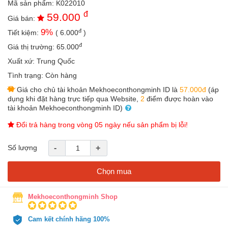
Mã sản phẩm:
K022010
an
đ
59.000
toàn
Giá bán:
đ
9
%
Tiết kiệm:
(
6.000
)
Bé
tắm
đ
Giá thị trường:
65.000
Bé
Xuất xứ:
Trung Quốc
chơi
Tình trạng:
Còn hàng
mà
học
Giá cho chủ tài khoản Mekhoeconthongminh ID là
57.000đ
(áp
dụng khi đặt hàng trực tiếp qua Website,
2
điểm được hoàn vào
Dành
tài khoản Mekhoeconthongminh ID)
cho
mẹ
Đổi trả hàng trong vòng 05 ngày nếu sản phẩm bị lỗi!
Dành
Số lượng
-
+
cho
bố
Chọn mua
Đồ
dùng
trong
Mekhoeconthongminh Shop
nhà
Cam kết chính hãng 100%