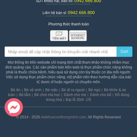
0942.666.800
SDT khiếu nại, báo lỗi:
0942.666.800
Liên hệ bán sỉ:
Phương thức thanh toán
Gửi!
Mọi thông tin trên website chỉ mang tính chất tham khảo không nhằm mục
đích quảng cáo. Các sản phẩm bán trên web là thực phẩm chức năng không
phải là thuốc chữa bệnh, hiệu quả sử dụng còn tùy thuộc cơ địa mỗi người.
Việc sử dụng thực phẩm chức năng, mỹ phẩm nên theo hướng dẫn của bác
sĩ, dược sĩ hoặc người có chuyên môn.
Bé ăn
Bé vệ sinh
Bé mặc
Bé đi ra ngoài
Bé ngủ
Bé khỏe & an
toàn
Bé tắm
Bé chơi mà học
Dành cho mẹ
Dành cho bố
Đồ dùng
trong nhà
Đại lễ 30/4 -1/5
© 2014 - 2026
mekhoeconthongminh.com
. All Rights Reserved