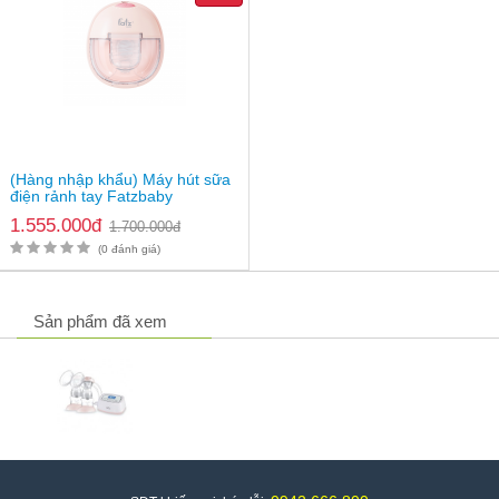
Xuất xứ: Hàn Quốc
Dòng sản phẩm:
Máy hút sữa Fatz
Nhà máy sản xuất: Trung Quốc
Thành phần: Vật liệu Silicon, Polypropylen (PP) an toàn, chất
lượng cao.
Nguồn điện: 100-240V; ~ 50/60HzAC với AC adapter (DC 6 V
- 2 A); Công suất: 5W
Lực hút max: 250mmHg +/- 20mmHg Độ ồn < 60dB (A)
Giá máy hút sữa Fatzbaby Dual 1 FB1110RH
: 995.000đ/
(Hàng nhập khẩu) Máy hút sữa
sản phẩm
điện rảnh tay Fatzbaby
Freemax 8 Plus FB1219TP
1.555.000đ
1.700.000đ
(0 đánh giá)
Sản phẩm đã xem