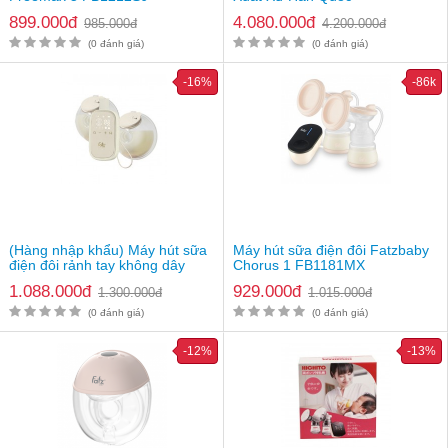
899.000đ
4.080.000đ
985.000đ
4.200.000đ
(0 đánh giá)
(0 đánh giá)
-16%
-86k
(Hàng nhập khẩu) Máy hút sữa
Máy hút sữa điện đôi Fatzbaby
điện đôi rảnh tay không dây
Chorus 1 FB1181MX
Fatzbaby TwinFree 5
1.088.000đ
929.000đ
1.300.000đ
1.015.000đ
FB1366PW
(0 đánh giá)
(0 đánh giá)
Trọn bộ sản phẩm máy hút sữa Fatzbaby Dual 1 FB1110RH
-12%
-13%
Cách bảo quản và vệ sinh máy hút sữa Fatzbaby Dual
1 FB1110RH
Đầu tiên tháo toàn bộ các bộ phận của
máy hút sữa
ra