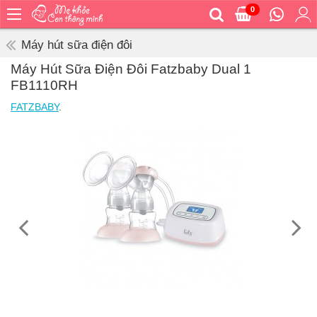
0
Trang
chủ
Máy hút sữa điện đôi
Bé
Máy Hút Sữa Điện Đôi Fatzbaby Dual 1
ăn
FB1110RH
Bé
FATZBABY
.
vệ
sinh
Bé
mặc
Bé
đi
ra
ngoài
Bé
ngủ
Bé
khỏe
&