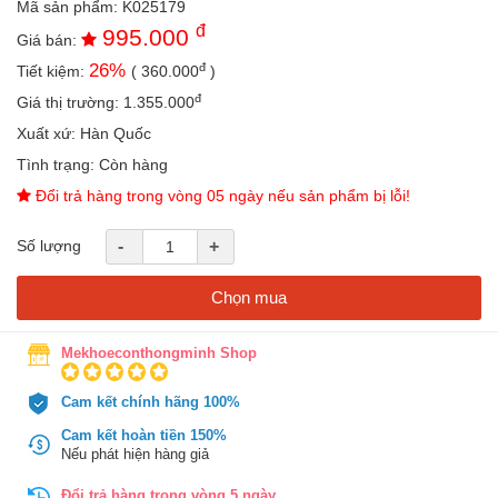
Mã sản phẩm:
K025179
an
đ
995.000
toàn
Giá bán:
đ
26
%
Tiết kiệm:
(
360.000
)
Bé
tắm
đ
Giá thị trường:
1.355.000
Bé
Xuất xứ:
Hàn Quốc
chơi
Tình trạng:
Còn hàng
mà
học
Đổi trả hàng trong vòng 05 ngày nếu sản phẩm bị lỗi!
Dành
Số lượng
-
+
cho
mẹ
Chọn mua
Dành
cho
bố
Mekhoeconthongminh Shop
Đồ
Cam kết chính hãng 100%
dùng
trong
Cam kết hoàn tiền 150%
nhà
Nếu phát hiện hàng giả
Đổi trả hàng trong vòng 5 ngày