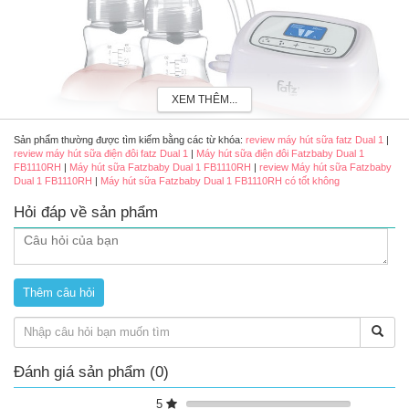
XEM THÊM...
Sản phẩm thường được tìm kiếm bằng các từ khóa:
review máy hút sữa fatz Dual 1
|
Máy hút sữa điện đôi Fatzbaby Dual 1 FB1110RH
review máy hút sữa điện đôi fatz Dual 1
|
Máy hút sữa điện đôi Fatzbaby Dual 1
FB1110RH
|
Máy hút sữa Fatzbaby Dual 1 FB1110RH
|
review Máy hút sữa Fatzbaby
Dual 1 FB1110RH
|
Máy hút sữa Fatzbaby Dual 1 FB1110RH có tốt không
Một số lợi ích của việc dùng máy hút sữa điện đôi
Fatzbaby Dual 1 FB1110RH
Hỏi đáp về sản phẩm
Hỗ trợ tiết kiệm thời gian khi hút đồng thời 2 bên bầu ngực ,
có thể giảm 50% thời gian hút sữa mẹ
So với hút đơn, hút đôi cho kết quả hút nhiều sữa hơn, vì
hút đôi hiệu quả hơn, hỗ trợ phản xạ tiết sữa ra được nhiều
hơn
Review máy hút sữa điện đôi Fatzbaby Dual 1
FB1110RH có tốt không?
Đánh giá sản phẩm (0)
Máy hút sữa Fatzbaby Dual 1 FB1110RH
có thể hút đơn
hoặc hút đơn khi chuyển đổi chỉ bằng 1 thao tác bấm nút là
5
chuyển đổi dễ dàng