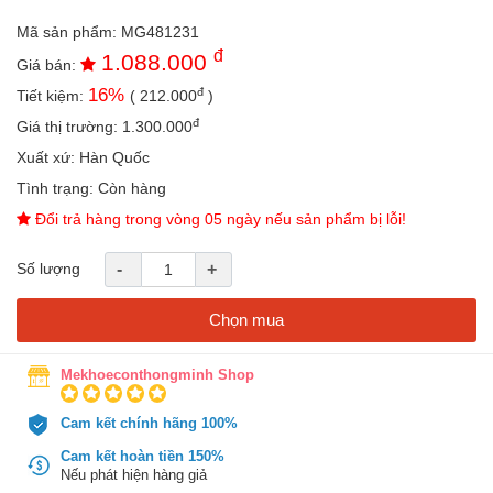
an
Mã sản phẩm:
MG481231
toàn
đ
1.088.000
Giá bán:
Bé
tắm
đ
16
%
Tiết kiệm:
(
212.000
)
đ
Giá thị trường:
1.300.000
Bé
chơi
Xuất xứ:
Hàn Quốc
mà
Tình trạng:
Còn hàng
học
Đổi trả hàng trong vòng 05 ngày nếu sản phẩm bị lỗi!
Dành
cho
mẹ
Số lượng
-
+
Dành
Chọn mua
cho
bố
Mekhoeconthongminh Shop
Đồ
dùng
Cam kết chính hãng 100%
trong
nhà
Cam kết hoàn tiền 150%
Nếu phát hiện hàng giả