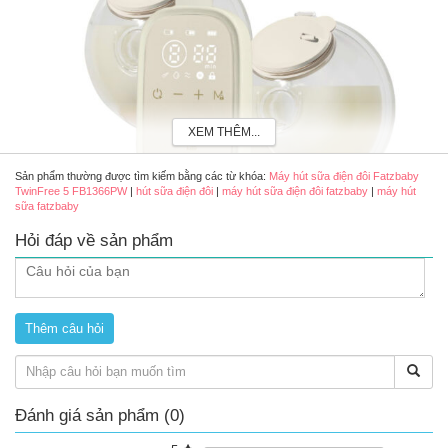
XEM THÊM...
Sản phẩm thường được tìm kiếm bằng các từ khóa:
Máy hút sữa điện đôi Fatzbaby
TwinFree 5 FB1366PW
|
hút sữa điện đôi
|
máy hút sữa điện đôi fatzbaby
|
máy hút
sữa fatzbaby
Hỏi đáp về sản phẩm
Máy hút sữa điện đôi rảnh tay không dây Fatzbaby TwinFree 5
FB1366PW
Đặc điểm, tính năng máy hút sữa Fatzbaby
TwinFree 5 FB1366PW
Khả năng hút rảnh tay, không cần giữ bình khi hút, cho mẹ
Đánh giá sản phẩm (0)
thêm tự do để nghỉ ngơi hoặc làm việc khác.
Máy hoạt động với 3 chế độ thông minh (massage – hút sữa