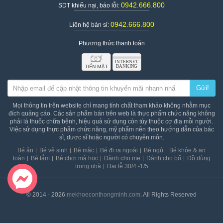
0942.666.800
SDT khiếu nại, báo lỗi:
0942.666.800
Liên hệ bán sỉ:
Phương thức thanh toán
Thông số kỹ thuật chi tiết
Gửi!
Điện áp: 5 V 2 A (không bao gồm bộ chuyển đổi)
Lực hút tối đa: 280 mmHg (± 10 mmHg)
Mọi thông tin trên website chỉ mang tính chất tham khảo không nhằm mục
Dung tích pin: 2000 mAh; Điện áp pin: 3.7 V
đích quảng cáo. Các sản phẩm bán trên web là thực phẩm chức năng không
Công suất: 10 W; Độ ồn: 45 dB (±3 dB)
phải là thuốc chữa bệnh, hiệu quả sử dụng còn tùy thuộc cơ địa mỗi người.
Việc sử dụng thực phẩm chức năng, mỹ phẩm nên theo hướng dẫn của bác
Dung tích cốc đựng sữa: 180 ml
sĩ, dược sĩ hoặc người có chuyên môn.
Kích thước hộp: 265 x 278 x 102 mm
Thương hiệu: FATZBABY
Bé ăn
Bé vệ sinh
Bé mặc
Bé đi ra ngoài
Bé ngủ
Bé khỏe & an
Xuất xứ thương hiệu: Hàn Quốc
toàn
Bé tắm
Bé chơi mà học
Dành cho mẹ
Dành cho bố
Đồ dùng
Gía bán: 1.088.000vnđ/máy
trong nhà
Đại lễ 30/4 -1/5
© 2014 - 2026
mekhoeconthongminh.com
. All Rights Reserved