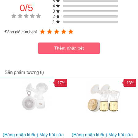
5
– kích thích), mỗi chế độ lại có 8 cấp độ tùy chỉnh, mẹ có thể
0/5
4
lực hút êm ái và phù hợp với cơ thể
3
Phễu silicon siêu mềm 24mm đi kèm thêm đầu chèn 20mm,
2
thích hợp với nhiều kích cỡ bầu ngực khác nhau, giảm áp lực
1
và tăng sự thoải mái trong quá trình sử dụng.
Đánh giá của bạn!
Kết hợp cùng động cơ êm ái chỉ 45dB, Twinfree 5 mang lại
sự yên tĩnh tuyệt đối, lý tưởng cho cả những lần hút sữa ban
đêm mà không làm bé thức giấc.
Trang bị pin dung lượng lớn 2000mAh, dây đeo tiện lợi để di
chuyển dễ dàng hơn
Tính năng như ghi nhớ chế độ hút, khóa trẻ em và chống
tràn ngược thông minh
Sản phẩm tương tự
-17%
-13%
(Hàng nhập khẩu) Máy hút sữa
(Hàng nhập khẩu) Máy hút sữa