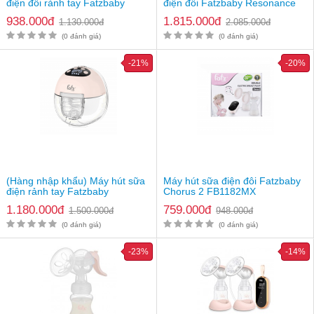
điện đôi rảnh tay Fatzbaby
điện đôi Fatzbaby Resonance
Chorus 7 FB1361MB
12 Pro FB1132VN
938.000đ
1.815.000đ
1.130.000đ
2.085.000đ
(0 đánh giá)
(0 đánh giá)
-21%
-20%
(Hàng nhập khẩu) Máy hút sữa
Máy hút sữa điện đôi Fatzbaby
điện rảnh tay Fatzbaby
Chorus 2 FB1182MX
Freemax 22 FB1236TP
1.180.000đ
759.000đ
1.500.000đ
948.000đ
(0 đánh giá)
(0 đánh giá)
-23%
-14%