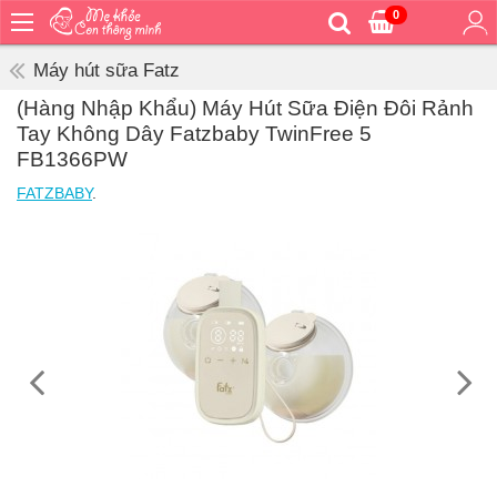
0
Trang
chủ
Máy hút sữa Fatz
Bé
(Hàng Nhập Khẩu) Máy Hút Sữa Điện Đôi Rảnh
ăn
Tay Không Dây Fatzbaby TwinFree 5
Bé
FB1366PW
vệ
FATZBABY
.
sinh
Bé
mặc
Bé
đi
ra
ngoài
Bé
ngủ
Bé
khỏe
&