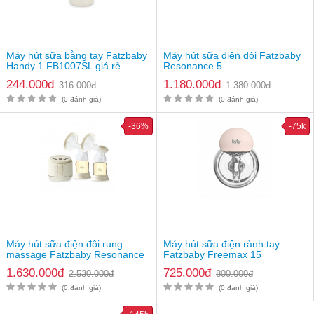
Máy hút sữa bằng tay Fatzbaby
Máy hút sữa điện đôi Fatzbaby
Handy 1 FB1007SL giá rẻ
Resonance 5
244.000đ
1.180.000đ
316.000đ
1.380.000đ
(0 đánh giá)
(0 đánh giá)
-36%
-75k
Máy hút sữa điện đôi rung
Máy hút sữa điện rảnh tay
massage Fatzbaby Resonance
Fatzbaby Freemax 15
11 Plus FB1230BT
FB1215SD
1.630.000đ
725.000đ
2.530.000đ
800.000đ
(0 đánh giá)
(0 đánh giá)