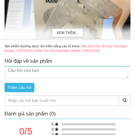
XEM THÊM...
Sản phẩm thường được tìm kiếm bằng các từ khóa:
Máy hút sữa cầm tay Fatzbaby
Handy 2 FB1010VN
|
Máy hút sữa Fatzbaby Handy 2 FB1010VN
Hỏi đáp về sản phẩm
Đánh giá sản phẩm (0)
Máy hút sữa cầm tay Fatzbaby Handy 2 FB1010VN
5
0/5
4
Review dụng cụ hút sữa bằng tay Fatzbaby Handy 2
3