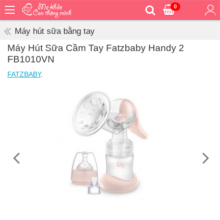
0
Trang
chủ
Máy hút sữa bằng tay
Bé
Máy Hút Sữa Cầm Tay Fatzbaby Handy 2
ăn
FB1010VN
Bé
FATZBABY
.
vệ
sinh
Bé
mặc
Bé
đi
ra
ngoài
Bé
ngủ
Bé
khỏe
&