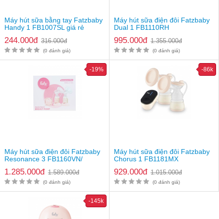
khi nghe thấy tiếng click, tức là tay cầm đã khớp vào vị trí
Bước 7: Lắp matxa Silicon vào đầu bộ phễu hút
Máy hút sữa bằng tay Fatzbaby
Máy hút sữa điện đôi Fatzbaby
Bước 8: Đặt nắp chụp màng Silicon bên trên bộ phễu chụp
Handy 1 FB1007SL giá rẻ
Dual 1 FB1110RH
vú
244.000đ
995.000đ
316.000đ
1.355.000đ
(0 đánh giá)
(0 đánh giá)
-19%
-86k
Máy hút sữa điện đôi Fatzbaby
Máy hút sữa điện đôi Fatzbaby
8 bước lắp máy hút sữa Fatzbaby Handy 2 FB1010VN
Resonance 3 FB1160VN/
Chorus 1 FB1181MX
Hướng dẫn sử dụng máy hút sữa Fatzbaby Handy 2
FB1161VN
1.285.000đ
929.000đ
1.589.000đ
1.015.000đ
FB1010VN
(0 đánh giá)
(0 đánh giá)
Rửa sạch và tiệt trùng các bộ phận của máy sữa Fatzbaby
Handy 2 FB1010VN
-145k
Mẹ có thể chườm nóng và mát xa nhẹ nhàng trước khi hút
sữa