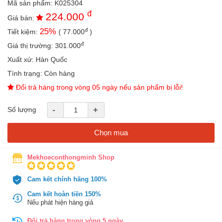
Mã sản phẩm:
K025304
an
đ
224.000
toàn
Giá bán:
đ
25
%
Tiết kiệm:
(
77.000
)
Bé
tắm
đ
Giá thị trường:
301.000
Bé
Xuất xứ:
Hàn Quốc
chơi
Tình trạng:
Còn hàng
mà
học
Đổi trả hàng trong vòng 05 ngày nếu sản phẩm bị lỗi!
Dành
Số lượng
-
+
cho
mẹ
Chọn mua
Dành
cho
bố
Mekhoeconthongminh Shop
Đồ
Cam kết chính hãng 100%
dùng
trong
Cam kết hoàn tiền 150%
nhà
Nếu phát hiện hàng giả
Đổi trả hàng trong vòng 5 ngày