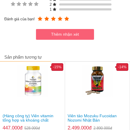
2
gamma-aminobutyric) 12mg, lecithin 10mg (từ đậu nành),
1
dầu thực vật [chứa vitamin E (d- α tocopherol) 5mg] 8,5mg,
rutin 8mg, hesperidin 4mg (từ cam đắng, cam)...
Đánh giá của bạn!
Sản phẩm tương tự
-15%
-14%
Đối tượng sử dụng
Người trưởng thành 18 tuổi trở lên
Hướng dẫn sử dụng
Uống 2 viên/ ngày với nước ấm. Nên uống nhiều nước.
(Hàng công ty) Viên vitamin
Viên tảo Mozuku Fucoidan
Lưu ý:
tổng hợp và khoáng chất
Nozomi Nhật Bản
Warnke Vitamin & Mineral
447.000đ
2.499.000đ
Không dùng cho người dưới 18 tuổi
528.000đ
2.890.000đ
Komplex