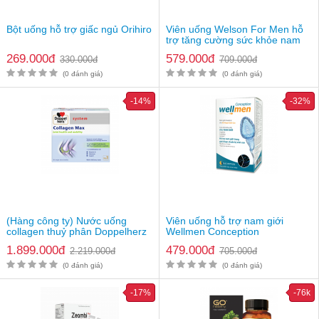
Bột uống hỗ trợ giấc ngủ Orihiro
Viên uống Welson For Men hỗ
trợ tăng cường sức khỏe nam
giới
269.000đ
579.000đ
330.000đ
709.000đ
(0 đánh giá)
(0 đánh giá)
-14%
-32%
(Hàng công ty) Nước uống
Viên uống hỗ trợ nam giới
collagen thuỷ phân Doppelherz
Wellmen Conception
Collagen Max
1.899.000đ
479.000đ
2.219.000đ
705.000đ
(0 đánh giá)
(0 đánh giá)
-17%
-76k