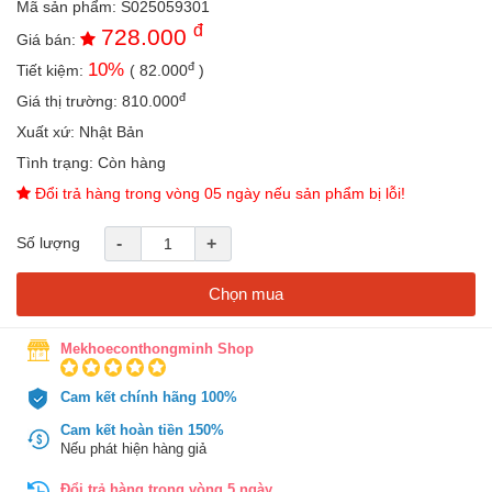
Mã sản phẩm:
S025059301
an
đ
728.000
toàn
Giá bán:
đ
10
%
Tiết kiệm:
(
82.000
)
Bé
tắm
đ
Giá thị trường:
810.000
Bé
Xuất xứ:
Nhật Bản
chơi
Tình trạng:
Còn hàng
mà
học
Đổi trả hàng trong vòng 05 ngày nếu sản phẩm bị lỗi!
Dành
Số lượng
-
+
cho
mẹ
Chọn mua
Dành
cho
bố
Mekhoeconthongminh Shop
Đồ
Cam kết chính hãng 100%
dùng
trong
Cam kết hoàn tiền 150%
nhà
Nếu phát hiện hàng giả
Đổi trả hàng trong vòng 5 ngày