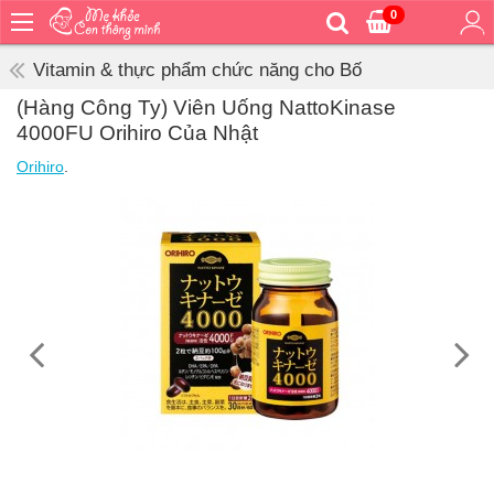
0
Trang
chủ
Vitamin & thực phẩm chức năng cho Bố
Bé
(Hàng Công Ty) Viên Uống NattoKinase
ăn
4000FU Orihiro Của Nhật
Bé
Orihiro
.
vệ
sinh
Bé
mặc
Bé
đi
ra
ngoài
Bé
ngủ
Bé
khỏe
&