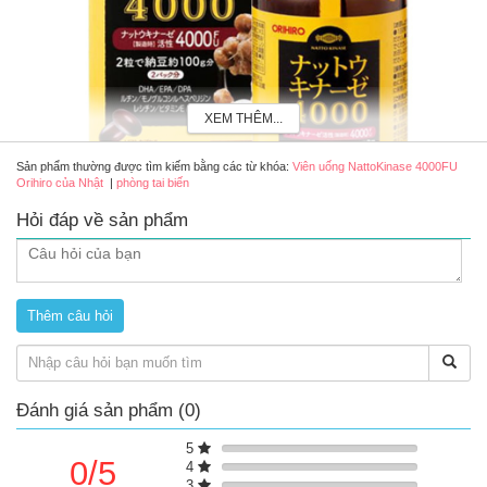
XEM THÊM...
Sản phẩm thường được tìm kiếm bằng các từ khóa:
Viên uống NattoKinase 4000FU
Orihiro của Nhật
|
phòng tai biến
Hỏi đáp về sản phẩm
Viên uống NattoKinase 4000FU Orihiro của Nhật 120 viên
Ưu điểm của viên uống
Orihiro
NattoKinase 4000FU
Hỗ trợ tăng tuần hoàn, giảm nguy cơ hình thành huyết khối
Thành phần chính
Đánh giá sản phẩm (0)
Trong 02 viên chứa: Bột chiết xuất nuôi cấy Bacillus natto
[dextrin, chiết xuất nuôi cấy Bacillus natto (bao gồm đậu
nành) 200 mg (chứa hoạt tính Nattokinase 4000 FU / tại thời
5
0/5
điểm sản xuất)] 232mg, dầu cá tinh luyện (chứa DHA 85mg,
4
3
EPA 9mg, DPA 2mg) 230mg, dầu rum 90mg, GABA (Axit