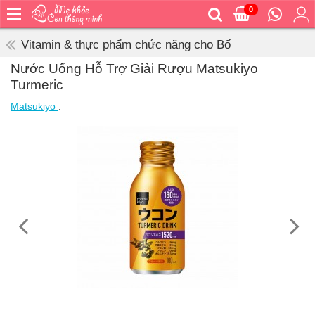
0
Trang
chủ
Vitamin & thực phẩm chức năng cho Bố
Bé
Nước Uống Hỗ Trợ Giải Rượu Matsukiyo
ăn
Turmeric
Bé
Matsukiyo
.
vệ
sinh
Bé
mặc
Bé
đi
ra
ngoài
Bé
ngủ
Bé
khỏe
&