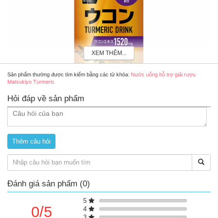
XEM THÊM...
Sản phẩm thường được tìm kiếm bằng các từ khóa:
Nước uống hỗ trợ giải rượu
Matsukiyo Turmeric
Hỏi đáp về sản phẩm
Nước uống hỗ trợ giải rượu Matsukiyo Turmeric (100ml/chai)
Ưu điểm của nước uống Matsukiyo Turmeric
Hỗ trợ giảm tác hại của đồ uống có cồn đối với cơ thể
Hỗ trợ nhanh lành vết thương, điều hòa nội tiết, thanh lọc và
tăng cường sức khỏe
Hỗ trợ tốt cho tiêu hóa
Đánh giá sản phẩm (0)
Hỗ trợ cân bằng nội tiết, làm đẹp da
5
Thành phần chính
0/5
4
Trong 1 chai 100ml chứa:
3