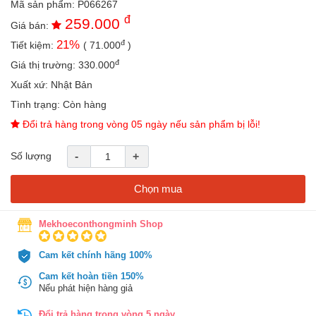
Mã sản phẩm:
P066267
an
đ
259.000
toàn
Giá bán:
đ
21
%
Tiết kiệm:
(
71.000
)
Bé
tắm
đ
Giá thị trường:
330.000
Bé
Xuất xứ:
Nhật Bản
chơi
Tình trạng:
Còn hàng
mà
học
Đổi trả hàng trong vòng 05 ngày nếu sản phẩm bị lỗi!
Dành
Số lượng
-
+
cho
mẹ
Chọn mua
Dành
cho
bố
Mekhoeconthongminh Shop
Đồ
Cam kết chính hãng 100%
dùng
trong
Cam kết hoàn tiền 150%
nhà
Nếu phát hiện hàng giả
Đổi trả hàng trong vòng 5 ngày