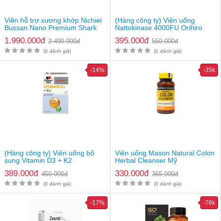
Quy cách đóng gói
Lốc 6 chai x 100ml
Viên hỗ trợ xương khớp Nichiei
(Hàng công ty) Viên uống
259.000vnđ/ lốc 6 chai
Bussan Nano Premium Shark
Nattokinase 4000FU Orihiro
Cartilage
Lưu ý
Nhật Bản
: Thực phẩm này không phải là thuốc và không có tác
1.990.000đ
395.000đ
2.490.000đ
550.000đ
dụng thay thế thuốc chữa bệnh. Hiệu quả sử dụng tuỳ thuộc cơ
(0 đánh giá)
(0 đánh giá)
địa từng người
-14%
-35k
(Hàng công ty) Viên uống bổ
Viên uống Mason Natural Colon
sung Vitamin D3 + K2
Herbal Cleanser Mỹ
Doppelherz của Đức
389.000đ
330.000đ
450.000đ
365.000đ
(0 đánh giá)
(0 đánh giá)
-17%
-76k