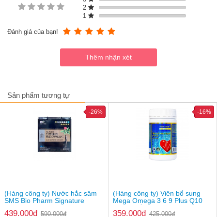
2
1520mg tinh chất nghệ
1
200mg Acid Ci.tric
700mg Ala.nin và Orni.thine
Đánh giá của bạn!
Vitamin nhóm B (B1, B2, B6, B12) và Vitamin E
Sản phẩm tương tự
-26%
-16%
(Hàng công ty) Nước hắc sâm
(Hàng công ty) Viên bổ sung
SMS Bio Pharm Signature
Mega Omega 3 6 9 Plus Q10
Ginseng Berry & Black Ginseng
Vitatree Úc
439.000đ
359.000đ
590.000đ
425.000đ
Liquid Gold