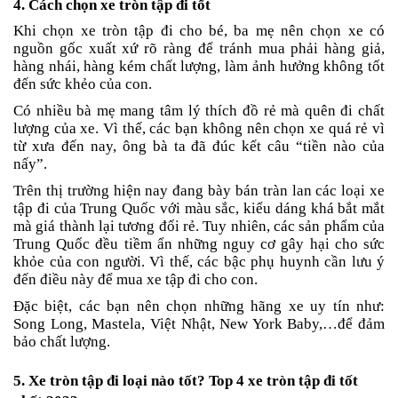
4. Cách chọn xe tròn tập đi tốt
Khi chọn xe tròn tập đi cho bé, ba mẹ nên chọn xe có
nguồn gốc xuất xứ rõ ràng để tránh mua phải hàng giả,
hàng nhái, hàng kém chất lượng, làm ảnh hưởng không tốt
đến sức khẻo của con.
Có nhiều bà mẹ mang tâm lý thích đồ rẻ mà quên đi chất
lượng của xe. Vì thế, các bạn không nên chọn xe quá rẻ vì
từ xưa đến nay, ông bà ta đã đúc kết câu “tiền nào của
nấy”.
Trên thị trường hiện nay đang bày bán tràn lan các loại xe
tập đi của Trung Quốc với màu sắc, kiểu dáng khá bắt mắt
mà giá thành lại tương đối rẻ. Tuy nhiên, các sản phẩm của
Trung Quốc đều tiềm ẩn những nguy cơ gây hại cho sức
khỏe của con người. Vì thế, các bậc phụ huynh cần lưu ý
đến điều này để mua xe tập đi cho con.
Đặc biệt, các bạn nên chọn những hãng xe uy tín như:
Song Long, Mastela, Việt Nhật, New York Baby,…để đảm
bảo chất lượng.
5. Xe tròn tập đi loại nào tốt? Top 4 xe tròn tập đi tốt