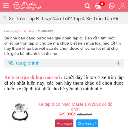
0
Trang
chủ
Xe Tròn Tập Đi Loại Nào Tốt? Top 4 Xe Tròn Tập Đi
Bé
Tốt Nhất 2023
ăn
Bởi
Nguyễn Thị Thùy
-
25/06/2021
Bé nhà bạn đang bước vào giai đoạn tập đi. Bạn cần tìm một
Bé
chiếc xe tròn tập đi cho bé mà chưa biết nên mua loại nào tốt thì
vệ
hãy tham khảo bài viết sau để chọn được chiếc xe tốt nhất cho
sinh
bé, giúp bé nhanh biết đi nhé.
Bé
Nội dung chính
mặc
Bé
Xe tròn tập đi loại nào tốt
? Dưới đây là top 4 xe tròn tập
đi
đi tốt nhất hiện nay, các bạn hãy tham khảo để chọn được
ra
chiếc xe tập đi tốt nhất cho bé yêu nhà mình nhé.
ngoài
Bé
Xe tập đi có nhạc Mastela W2002 có đồ
ngủ
chơi
669.000đ
725.000đ
Bé
khỏe
Mua ngay
Cho vào giỏ
&