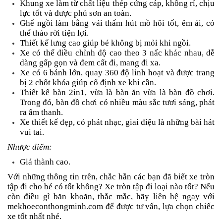
Khung xe làm từ chất liệu thép cứng cáp, không rỉ, chịu
lực tốt và được phủ sơn an toàn.
Ghế ngồi làm bằng vải thấm hút mồ hôi tốt, êm ái, có
thể tháo rời tiện lợi.
Thiết kế lưng cao giúp bé không bị mỏi khi ngồi.
Xe có thể điều chỉnh độ cao theo 3 nấc khác nhau, dễ
dàng gấp gọn và đem cất đi, mang đi xa.
Xe có 6 bánh lớn, quay 360 độ linh hoạt và được trang
bị 2 chốt khóa giúp cố định xe khi cần.
Thiết kế bàn 2in1, vừa là bàn ăn vừa là bàn đồ chơi.
Trong đó, bàn đồ chơi có nhiều màu sắc tươi sáng, phát
ra âm thanh.
Xe thiết kế đẹp, có phát nhạc, giai điệu là những bài hát
vui tai.
Nhược điểm:
Giá thành cao.
Với những thông tin trên, chắc hẳn các bạn đã biết xe tròn
tập đi cho bé có tốt không? Xe tròn tập đi loại nào tốt? Nếu
còn điều gì băn khoăn, thắc mắc, hãy liên hệ ngay với
mekhoeconthongminh.com
để được tư vấn, lựa chọn chiếc
xe tốt nhất nhé.