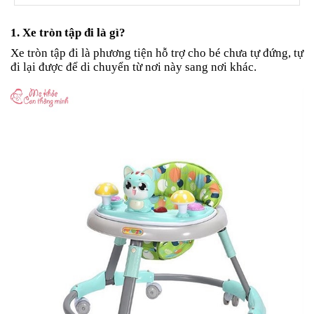
an
toàn
1. Xe tròn tập đi là gì?
Bé
Xe tròn tập đi là phương tiện hỗ trợ cho bé chưa tự đứng, tự
tắm
đi lại được để di chuyển từ nơi này sang nơi khác.
Bé
chơi
mà
học
Dành
cho
mẹ
Dành
cho
bố
Đồ
dùng
trong
nhà