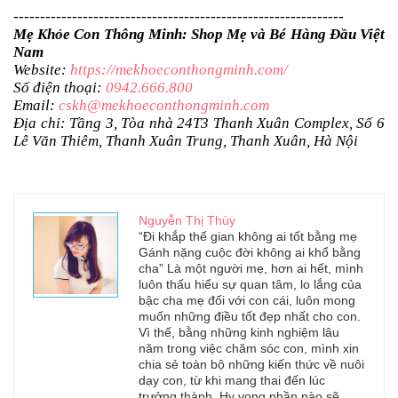
--------------------------------------------------------------
Mẹ Khỏe Con Thông Minh: Shop Mẹ và Bé Hàng Đầu Việt
Nam
Website:
https://mekhoeconthongminh.com/
Số điện thoại:
0942.666.800
Email:
cskh@mekhoeconthongminh.com
Địa chỉ: Tầng 3, Tòa nhà 24T3 Thanh Xuân Complex, Số 6
Lê Văn Thiêm, Thanh Xuân Trung, Thanh Xuân, Hà Nội
Nguyễn Thị Thùy
“Đi khắp thế gian không ai tốt bằng mẹ
Gánh nặng cuộc đời không ai khổ bằng
cha” Là một người mẹ, hơn ai hết, mình
luôn thấu hiểu sự quan tâm, lo lắng của
bậc cha mẹ đối với con cái, luôn mong
muốn những điều tốt đẹp nhất cho con.
Vì thế, bằng những kinh nghiệm lâu
năm trong việc chăm sóc con, mình xin
chia sẻ toàn bộ những kiến thức về nuôi
dạy con, từ khi mang thai đến lúc
trưởng thành. Hy vọng phần nào sẽ