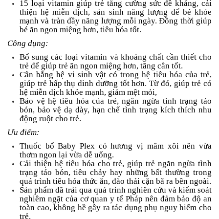
15 loại vitamin giúp trẻ tăng cường sức đề kháng, cải
thiện hệ miễn dịch, sản sinh năng lượng để bé khỏe
mạnh và tràn đầy năng lượng mỗi ngày. Đồng thời giúp
bé ăn ngon miệng hơn, tiêu hóa tốt.
Công dụng:
Bổ sung các loại vitamin và khoáng chất cần thiết cho
trẻ để giúp trẻ ăn ngon miệng hơn, tăng cân tốt.
Cân bằng hệ vi sinh vật có trong hệ tiêu hóa của trẻ,
giúp trẻ hấp thụ dinh dưỡng tốt hơn. Từ đó, giúp trẻ có
hệ miễn dịch khỏe mạnh, giảm mệt mỏi,
Bảo vệ hệ tiêu hóa của trẻ, ngăn ngừa tình trạng táo
bón, bảo vệ dạ dày, hạn chế tình trạng kích thích nhu
động ruột cho trẻ.
Ưu điểm:
Thuốc bổ Baby Plex có hương vị mâm xôi nên vừa
thơm ngon lại vừa dễ uống.
Cải thiện hệ tiêu hóa cho trẻ, giúp trẻ ngăn ngừa tình
trạng táo bón, tiêu chảy hay những bất thường trong
quá trình tiêu hóa thức ăn, đào thải cặn bã ra bên ngoài.
Sản phẩm đã trải qua quá trình nghiên cứu và kiểm soát
nghiêm ngặt của cơ quan y tế Pháp nên đảm bảo độ an
toàn cao, không hề gây ra tác dụng phụ nguy hiểm cho
trẻ.