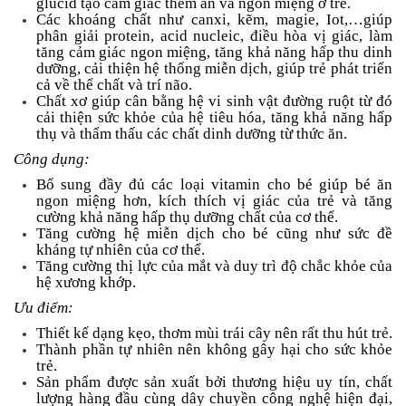
glucid tạo cảm giác thèm ăn và ngon miệng ở trẻ.
Các khoáng chất như canxi, kẽm, magie, Iot,…giúp
phân giải protein, acid nucleic, điều hòa vị giác, làm
tăng cảm giác ngon miệng, tăng khả năng hấp thu dinh
dưỡng, cải thiện hệ thống miễn dịch, giúp trẻ phát triển
cả về thể chất và trí não.
Chất xơ giúp cân bằng hệ vi sinh vật đường ruột từ đó
cải thiện sức khỏe của hệ tiêu hóa, tăng khả năng hấp
thụ và thẩm thấu các chất dinh dưỡng từ thức ăn.
Công dụng:
Bổ sung đầy đủ các loại vitamin cho bé giúp bé ăn
ngon miệng hơn, kích thích vị giác của trẻ và tăng
cường khả năng hấp thụ dưỡng chất của cơ thể.
Tăng cường hệ miễn dịch cho bé cũng như sức đề
kháng tự nhiên của cơ thể.
Tăng cường thị lực của mắt và duy trì độ chắc khỏe của
hệ xương khớp.
Ưu điểm:
Thiết kế dạng kẹo, thơm mùi trái cây nên rất thu hút trẻ.
Thành phần tự nhiên nên không gây hại cho sức khỏe
trẻ.
Sản phẩm được sản xuất bởi thương hiệu uy tín, chất
lượng hàng đầu cùng dây chuyền công nghệ hiện đại,