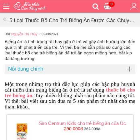
0
Trang
chủ
5 Loại Thuốc Bổ Cho Trẻ Biếng Ăn Được Các Chuyên
Bé
Gia Khuyên Dùng
ăn
Bởi
Nguyễn Thị Thùy
-
02/08/2021
Biếng ăn là tình trạng rất hay gặp ở trẻ và gây ảnh hưởng lớn đến
Bé
quá trình phát triển của trẻ. Vì thế, ba mẹ cần phải sử dụng các
vệ
loại thuốc bổ cho trẻ biếng ăn để trẻ ăn ngon miệng hơn, bắt kịp
sinh
đà tăng trưởng.
Bé
Nội dung chính
mặc
Bé
Một trong những trợ thủ đắc lực giúp các bậc phụ huynh
đi
cải thiện tình trạng biếng ăn ở trẻ là sử dụng
thuốc bổ cho
ra
trẻ biếng ăn
. Tuy nhiên không phải sản phẩm nào cũng tốt.
ngoài
Vì thế, bài viết sau xin đưa ra 5 sản phẩm tốt nhất cho mẹ
tham khảo.
Bé
ngủ
Siro Centrum Kids cho trẻ biếng ăn của Úc
Bé
290.000đ
362.999đ
khỏe
&