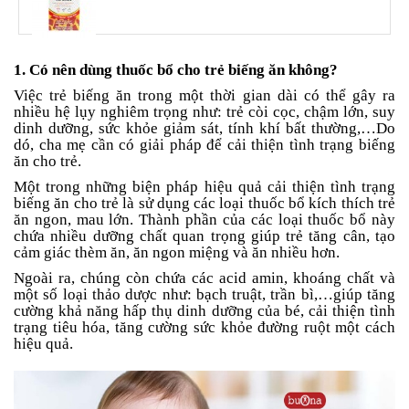
an
toàn
Bé
1. Có nên dùng thuốc bổ cho trẻ biếng ăn không?
tắm
Việc trẻ biếng ăn trong một thời gian dài có thể gây ra
Bé
nhiều hệ lụy nghiêm trọng như: trẻ còi cọc, chậm lớn, suy
chơi
dinh dưỡng, sức khỏe giảm sát, tính khí bất thường,…Do
mà
dó, cha mẹ cần có giải pháp để cải thiện tình trạng biếng
học
ăn cho trẻ.
Một trong những biện pháp hiệu quả cải thiện tình trạng
Dành
biếng ăn cho trẻ là sử dụng các loại thuốc bổ kích thích trẻ
cho
ăn ngon, mau lớn. Thành phần của các loại thuốc bổ này
mẹ
chứa nhiều dưỡng chất quan trọng giúp trẻ tăng cân, tạo
cảm giác thèm ăn, ăn ngon miệng và ăn nhiều hơn.
Dành
cho
Ngoài ra, chúng còn chứa các acid amin, khoáng chất và
bố
một số loại thảo dược như: bạch truật, trần bì,…giúp tăng
cường khả năng hấp thụ dinh dưỡng của bé, cải thiện tình
Đồ
trạng tiêu hóa, tăng cường sức khỏe đường ruột một cách
dùng
hiệu quả.
trong
nhà