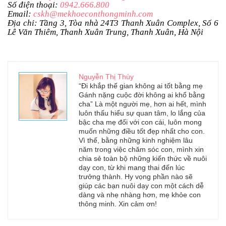
Số điện thoại:
0942.666.800
Email:
cskh@mekhoeconthongminh.com
Địa chỉ: Tầng 3, Tòa nhà 24T3 Thanh Xuân Complex, Số 6
Lê Văn Thiêm, Thanh Xuân Trung, Thanh Xuân, Hà Nội
Nguyễn Thị Thùy
“Đi khắp thế gian không ai tốt bằng mẹ
Gánh nặng cuộc đời không ai khổ bằng
cha” Là một người mẹ, hơn ai hết, mình
luôn thấu hiểu sự quan tâm, lo lắng của
bậc cha mẹ đối với con cái, luôn mong
muốn những điều tốt đẹp nhất cho con.
Vì thế, bằng những kinh nghiệm lâu
năm trong việc chăm sóc con, mình xin
chia sẻ toàn bộ những kiến thức về nuôi
dạy con, từ khi mang thai đến lúc
trưởng thành. Hy vọng phần nào sẽ
giúp các bạn nuôi dạy con một cách dễ
dàng và nhẹ nhàng hơn, mẹ khỏe con
thông minh. Xin cảm ơn!