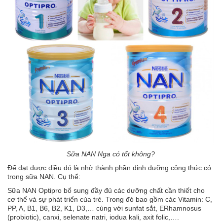
Tin
tức
FAQ
Sữa NAN Nga có tốt không?
Để đạt được điều đó là nhờ thành phần dinh dưỡng công thức có
trong sữa NAN. Cụ thể:
Sữa NAN Optipro bổ sung đầy đủ các dưỡng chất cần thiết cho
cơ thể và sự phát triển của trẻ. Trong đó bao gồm các Vitamin: C,
PP, A, B1, B6, B2, K1, D3,… cùng với sunfat sẳt, ERhamnosus
(probiotic), canxi, selenate natri, iodua kali, axit folic,….