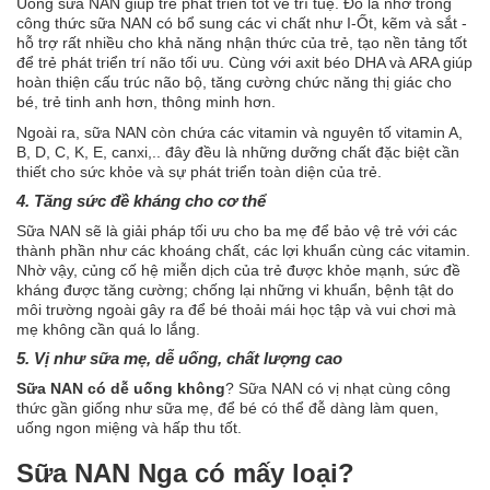
Uống sữa NAN giúp trẻ phát triển tốt về trí tuệ. Đó là nhờ trong
công thức sữa NAN có bổ sung các vi chất như I-Ốt, kẽm và sắt -
hỗ trợ rất nhiều cho khả năng nhận thức của trẻ, tạo nền tảng tốt
để trẻ phát triển trí não tối ưu. Cùng với axit béo DHA và ARA giúp
hoàn thiện cấu trúc não bộ, tăng cường chức năng thị giác cho
bé, trẻ tinh anh hơn, thông minh hơn.
Ngoài ra, sữa NAN còn chứa các vitamin và nguyên tố vitamin A,
B, D, C, K, E, canxi,.. đây đều là những dưỡng chất đặc biệt cần
thiết cho sức khỏe và sự phát triển toàn diện của trẻ.
4. Tăng sức đề kháng cho cơ thể
Sữa NAN sẽ là giải pháp tối ưu cho ba mẹ để bảo vệ trẻ với các
thành phần như các khoáng chất, các lợi khuẩn cùng các vitamin.
Nhờ vậy, củng cố hệ miễn dịch của trẻ được khỏe mạnh, sức đề
kháng được tăng cường; chống lại những vi khuẩn, bệnh tật do
môi trường ngoài gây ra để bé thoải mái học tập và vui chơi mà
mẹ không cần quá lo lắng.
5. Vị như sữa mẹ, dễ uống, chất lượng cao
Sữa NAN có dễ uống không
? Sữa NAN có vị nhạt cùng công
thức gần giống như sữa mẹ, để bé có thể đễ dàng làm quen,
uống ngon miệng và hấp thu tốt.
Sữa NAN Nga có mấy loại?