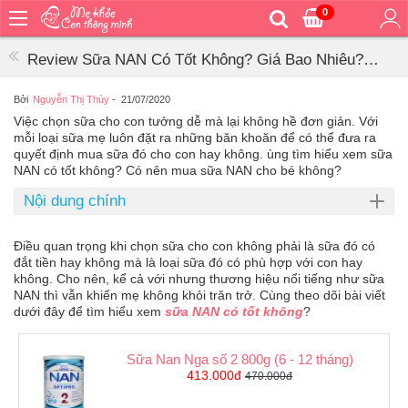
0
Trang
chủ
Review Sữa NAN Có Tốt Không? Giá Bao Nhiêu?
Bé
Mua Ở Đâu?
ăn
Bởi
Nguyễn Thị Thùy
-
21/07/2020
Việc chọn sữa cho con tưởng dễ mà lại không hề đơn giản. Với
Bé
mỗi loại sữa mẹ luôn đặt ra những băn khoăn để có thể đưa ra
vệ
quyết định mua sữa đó cho con hay không. ùng tìm hiểu xem sữa
sinh
NAN có tốt không? Có nên mua sữa NAN cho bé không?
Bé
Nội dung chính
mặc
Bé
Điều quan trọng khi chọn sữa cho con không phải là sữa đó có
đi
đắt tiền hay không mà là loại sữa đó có phù hợp với con hay
ra
không. Cho nên, kể cả với nhưng thương hiệu nổi tiếng như sữa
ngoài
NAN thì vẫn khiến mẹ không khỏi trăn trở. Cùng theo dõi bài viết
dưới đây để tìm hiểu xem
sữa NAN có tốt không
?
Bé
ngủ
Sữa Nan Nga số 2 800g (6 - 12 tháng)
Bé
413.000đ
470.000đ
khỏe
&