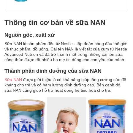
an
toàn
Bé
Thông tin cơ bản về sữa NAN
tắm
Nguồn gốc, xuất xứ
Bé
chơi
Sữa NAN là sản phẩm đến từ Nestle - tập đoàn hàng đầu thế giới
mà
về thực phẩm, đồ uống. Cái tên NAN là viết tắt của cụm từ Nestle
học
Advanced Nutrion và đã trở thành một trong những cái tên sữa
công thức được rất nhiều ba mẹ tin dùng cho con yêu của mình.
Dành
cho
Thành phần dinh dưỡng của sữa NAN
mẹ
Sữa NAN
được giới thiệu là có khả năng giúp tăng cường sức đề
Dành
kháng cho trẻ và có hàm lượng dinh dưỡng cao. Bên cạnh đó,
cho
sữa NAN cũng giúp hỗ trợ hoạt động hệ tiêu hóa cho trẻ.
bố
Đồ
dùng
trong
nhà