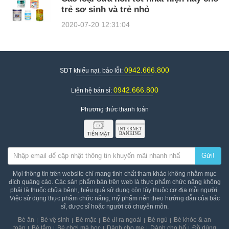
trẻ sơ sinh và trẻ nhỏ
2020-07-20 12:31:04
0942.666.800
SDT khiếu nại, báo lỗi:
0942.666.800
Liên hệ bán sỉ:
Phương thức thanh toán
Gửi!
Mọi thông tin trên website chỉ mang tính chất tham khảo không nhằm mục
đích quảng cáo. Các sản phẩm bán trên web là thực phẩm chức năng không
phải là thuốc chữa bệnh, hiệu quả sử dụng còn tùy thuộc cơ địa mỗi người.
Việc sử dụng thực phẩm chức năng, mỹ phẩm nên theo hướng dẫn của bác
sĩ, dược sĩ hoặc người có chuyên môn.
Bé ăn
Bé vệ sinh
Bé mặc
Bé đi ra ngoài
Bé ngủ
Bé khỏe & an
toàn
Bé tắm
Bé chơi mà học
Dành cho mẹ
Dành cho bố
Đồ dùng