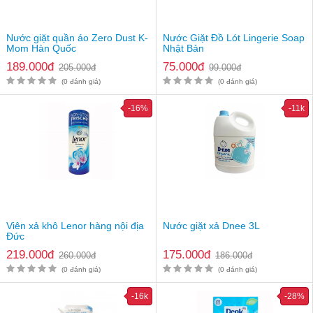
Nước giặt quần áo Zero Dust K-
Nước Giặt Đồ Lót Lingerie Soap
Mom Hàn Quốc
Nhật Bản
189.000đ
75.000đ
205.000đ
99.000đ
(0 đánh giá)
(0 đánh giá)
Hướng dẫn sử dụng nước giặt quần áo Arau BaBy
-16%
-11k
Pha tỷ lệ 50ml nước giặt với 30 ml nước để ngâm quần áo
của bé
Sau đó vò nhẹ và giũ lại bằng nước sạch
Nước giặt Arau baby dùng được cho cả giặt máy và giặt tay
Viên xả khô Lenor hàng nội địa
Nước giặt xả Dnee 3L
Đức
219.000đ
175.000đ
260.000đ
186.000đ
(0 đánh giá)
(0 đánh giá)
-16k
-28%