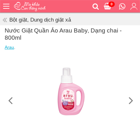
0
Trang
chủ
Bột giặt, Dung dịch giặt xả
Bé
Nước Giặt Quần Áo Arau Baby, Dạng chai -
ăn
800ml
Bé
Arau
.
vệ
sinh
Bé
mặc
Bé
đi
ra
ngoài
Bé
ngủ
Bé
khỏe
&