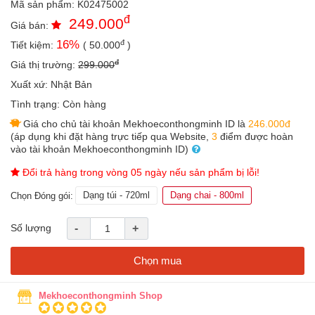
Mã sản phẩm:
K02475002
an
đ
249.000
toàn
Giá bán:
đ
16
%
Tiết kiệm:
(
50.000
)
Bé
tắm
đ
Giá thị trường:
299.000
Bé
Xuất xứ:
Nhật Bản
chơi
Tình trạng:
Còn hàng
mà
học
Giá cho chủ tài khoản Mekhoeconthongminh ID là
246.000đ
(áp dụng khi đặt hàng trực tiếp qua Website,
3
điểm được hoàn
Dành
vào tài khoản Mekhoeconthongminh ID)
cho
mẹ
Đổi trả hàng trong vòng 05 ngày nếu sản phẩm bị lỗi!
Dạng túi - 720ml
Dạng chai - 800ml
Dành
Chọn Đóng gói:
cho
bố
Số lượng
-
+
Đồ
dùng
Chọn mua
trong
nhà
Mekhoeconthongminh Shop