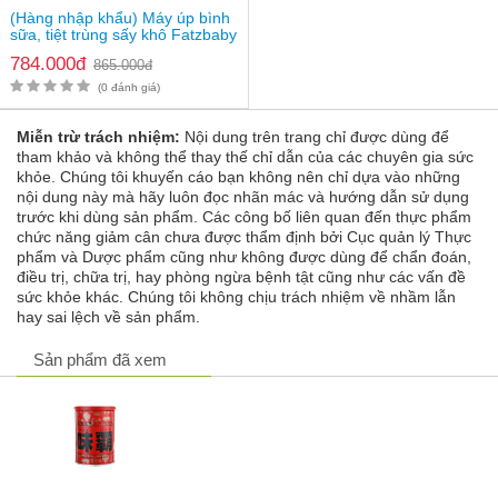
hương vị rất thơm ngon, ngọt, đậm đà và dậy mùi cho các món ăn, đặc 
(Hàng nhập khẩu) Máy úp bình
biệt là sử dụng cho những món lẩu thì rất ngon. Sản phẩm không sử 
sữa, tiệt trùng sấy khô Fatzbaby
dụng mì chính hay hạt nêm, vị ngọt từ thịt, tự nhiên, thanh ngọt nên 
Tidy 3 FB4601HB
784.000đ
865.000đ
bạn có thể thưởng thức sản phẩm dễ dàng.
(0 đánh giá)
Câu hỏi 2: Bảo quản sản phẩm như thế nào?
Miễn trừ trách nhiệm:
Nội dung trên trang chỉ được dùng để
Sản phẩm nước cốt hầm xương Hiroshi được đóng gói trong hộp thiếc 
tham khảo và không thể thay thế chỉ dẫn của các chuyên gia sức
của Nhật Bản đã được kiểm nghiệm, bảo vệ chắc chắn nên khi sử 
khỏe. Chúng tôi khuyến cáo bạn không nên chỉ dựa vào những
dụng bạn chỉ cần bảo quản ở những nơi khô ráo thoáng mát hoặc có 
nội dung này mà hãy luôn đọc nhãn mác và hướng dẫn sử dụng
thể bảo quản trong tủ lạnh. Không nên để ở những vị trí có nguồn nhiệt 
trước khi dùng sản phẩm. Các công bố liên quan đến thực phẩm
nóng như cạnh bếp đun hoặc những vị trí có ánh sáng Mặt Trời chiếu 
chức năng giảm cân chưa được thẩm định bởi Cục quản lý Thực
trực tiếp. Không nên để sản phẩm bên trong dính nước, lấy sản phẩm 
phẩm và Dược phẩm cũng như không được dùng để chẩn đoán,
cần sử dụng dụng cụ khô ráo, sạch sẽ, không sử dụng tay hay cho trẻ 
điều trị, chữa trị, hay phòng ngừa bệnh tật cũng như các vấn đề
em động vào sản phẩm bên trong. Điều này có thể làm ảnh hưởng đến 
sức khỏe khác. Chúng tôi không chịu trách nhiệm về nhầm lẫn
chất lượng bên trong. Sản phẩm nên đậy kín và bảo quản trong tủ lạnh 
hay sai lệch về sản phẩm.
ở ngăn mát.
Sản phẩm đã xem
Câu hỏi 3: Sử dụng như thế nào để ngon?
Sản phẩm nước cốt hầm xương Hiroshi có thể được sử dụng trực tiếp 
hoặc có thể kết hợp với những thực phẩm khác như món ăn hàng 
ngày, món ăn cho bé, cho vào bột/cháo của bé khi nấu hoặc hòa với 
nước, lấy nước để ninh cháo cho bé. Ngoài ra, bạn có thể nấu thành 
canh rau củ, sử dụng để nêm nếm các món hấp, xào, súp, canh, ướp 