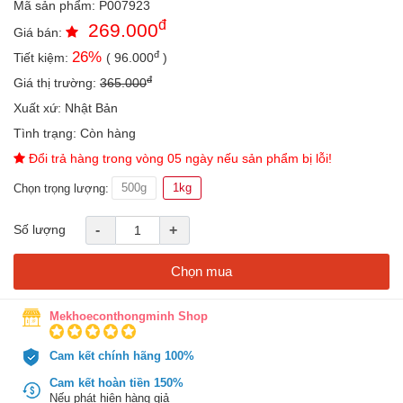
Mã sản phẩm:
P007923
an
đ
269.000
toàn
Giá bán:
đ
26
%
Tiết kiệm:
(
96.000
)
Bé
tắm
đ
Giá thị trường:
365.000
Bé
Xuất xứ:
Nhật Bản
chơi
Tình trạng:
Còn hàng
mà
học
Đổi trả hàng trong vòng 05 ngày nếu sản phẩm bị lỗi!
Dành
500g
1kg
Chọn trọng lượng:
cho
mẹ
Số lượng
-
+
Dành
cho
Chọn mua
bố
Đồ
Mekhoeconthongminh Shop
dùng
trong
Cam kết chính hãng 100%
nhà
Cam kết hoàn tiền 150%
Nếu phát hiện hàng giả