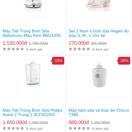
trong món ăn hàng ngày, món ăn cho bé.
Cho 1 – 2 thìa nhỏ súp vào bột, cháo cho bé khi đang nấu. Hoặc 
có thể hòa tan 2 thìa súp với nước rồi lấy nước đó để ninh cháo 
cho bé.
Nước cốt hầm xương Hiroshi có dạng sệt cũng rất thích hợp để 
ướp hoặc nêm vào các món hấp, xào, súp, canh, nước dùng món 
Máy Tiệt Trùng Bình Sữa
Set 2 Núm ti bình sữa Hegen đủ
Babymoov Màu Kem BM14306
size S, M , L cho bé
lẩu,…hỗ trợ các bà nội trợ tiết kiệm được thời gian và công sức 
trong việc chế biến các món ăn vừa ngon vừa bổ dưỡng và bổ 
1.530.000đ
270.000đ
1.790.000đ
305.000đ
sung dinh dưỡng cho sức khỏe của cả nhà.
(0 đánh giá)
(0 đánh giá)
-15%
-29%
Máy Tiệt Trùng Bình Sữa Philips
Máy hâm sữa và thức ăn Chicco
Avent 2 Trong 1 SCF922/03
7388
1.650.000đ
889.000đ
1.950.000đ
1.250.000đ
(0 đánh giá)
(0 đánh giá)