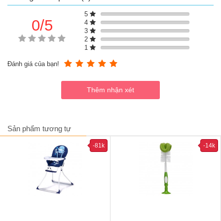
Nước cốt hầm xương Hiroshi Nhật Bản có chỉ tiêu chất lượng 
đúng theo tiêu chuẩn với năng lượng 410 kcal/100g, chất béo 
5
0/5
41g/100g, protein 8.5g/100g.
4
Nước hầm xương cô đặc Hiroshi rất ngon, đậm đà và làm dậy mùi 
3
2
thơm cho các món ăn.
1
Khi sử dụng Hiroshi sẽ tiết giảm đáng kể hoặc không cần sử dụng 
thêm mì chính hay hạt nêm nữa.
Đánh giá của bạn!
Hỗ trợ bổ sung vitamin D3 tăng hấp thu Calci, bảo vệ cơ thể khỏi 
còi xương.
Hỗ trợ bổ sung EPA có hiệu quả tăng đồng hóa và giảm dị hóa 
protein hỗ trợ phát triển tế bào của tổ chức cơ, bắp.
Hỗ trợ bổ sung vitamin A, vitamin E.
Hương vị thơm ngon, dậy mùi kích thích vị giác của bé cho cả gia 
đình.
Sản phẩm tương tự
Nước cốt hầm xương Hiroshi phù hợp cho sức khỏe người dùng 
vì được chế biến từ nguồn thực phẩm sạch của Nhật Bản và hoàn 
-81k
-14k
toàn không có phụ gia độc hại hay chất bảo quản thực phẩm.
Với chiết xuất từ cốt xương gà dựa trên công nghệ sản xuất và 
quá trình kiểm định nghiêm ngặt về chất lượng tại Nhật, hỗ trợ 
bạn nấu những món ăn thơm ngon, bổ dưỡng cho cả gia đình.