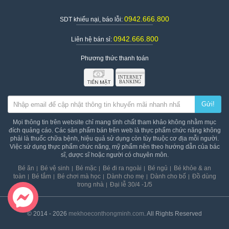
thực phẩm, nước dùng món lẩu,…
0942.666.800
SDT khiếu nại, báo lỗi:
Cách đặt mua nước cốt hầm xương Hiroshi
0942.666.800
Liên hệ bán sỉ:
Mekhoeconthongminh.com
 cam kết cung cấp 
nước cốt hầm xương 
Hiroshi Nhật Bản
 và nhiều sản phẩm dinh dưỡng cho bé khác chính 
Phương thức thanh toán
hãng. Khách hàng có thể đặt mua theo 2 cách sau:
Cách 1:
 Đặt mua online bằng cách nhấn nút “Mua hàng” trên trang 
chi tiết sản phẩm.
Cách 2:
Trực tiếp qua cửa hàng tại địa chỉ: Số 62, Yên Đỗ, 
Gửi!
Phường 1, Bình Thạnh, TP. Hồ Chí Minh .
Mọi thông tin trên website chỉ mang tính chất tham khảo không nhằm mục
đích quảng cáo. Các sản phẩm bán trên web là thực phẩm chức năng không
Thông tin chi tiết sản phẩm
phải là thuốc chữa bệnh, hiệu quả sử dụng còn tùy thuộc cơ địa mỗi người.
Tên sản phẩm:
 Nước cốt hầm xương Hiroshi
Việc sử dụng thực phẩm chức năng, mỹ phẩm nên theo hướng dẫn của bác
Hãng sản xuất:
Kagome
sĩ, dược sĩ hoặc người có chuyên môn.
Xuất xứ thương hiệu:
 Nhật Bản
Bé ăn
Bé vệ sinh
Bé mặc
Bé đi ra ngoài
Bé ngủ
Bé khỏe & an
Quy cách đóng gói:
Hộp 0.5kg, hộp 1kg
toàn
Bé tắm
Bé chơi mà học
Dành cho mẹ
Dành cho bố
Đồ dùng
trong nhà
Đại lễ 30/4 -1/5
© 2014 - 2026
mekhoeconthongminh.com
. All Rights Reserved