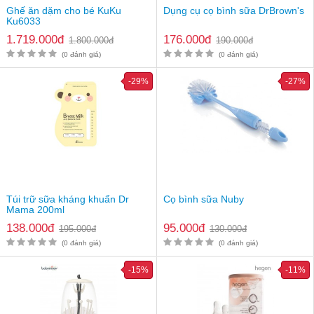
Ghế ăn dặm cho bé KuKu
Dụng cụ cọ bình sữa DrBrown's
Ku6033
1.719.000đ
176.000đ
1.800.000đ
190.000đ
(0 đánh giá)
(0 đánh giá)
-29%
-27%
Túi trữ sữa kháng khuẩn Dr
Cọ bình sữa Nuby
Mama 200ml
138.000đ
95.000đ
195.000đ
130.000đ
(0 đánh giá)
(0 đánh giá)
Nước xương hầm cô đặc Hiroshi rất ngon, đậm đà và làm dậy mùi thơm cho 
các món ăn
-15%
-11%
Hướng dẫn sử dụng nước cốt hầm xương Hiroshi
Có thể sử dụng trực tiếp hoặc kết hợp với các thực phẩm khác 