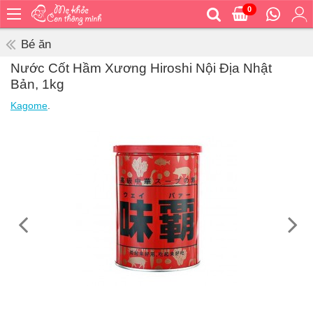
0
Trang
chủ
Bé ăn
Bé
Nước Cốt Hầm Xương Hiroshi Nội Địa Nhật
ăn
Bản, 1kg
Bé
Kagome
.
vệ
sinh
Bé
mặc
Bé
đi
ra
ngoài
Bé
ngủ
Bé
khỏe
&