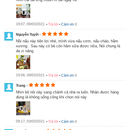
chức năng này.
- Nồi có quai xách vô cùng tiện lợi, bạn dễ dàng đi du lịch cùng bé
cùng với chiếc nồi, vì nồi rất nhẹ dễ di chuyển. Bạn không còn
phải mang theo quá nhiều vật dụng cùng một lúc khi ra ngoài.
19:07, 09/03/2021
•
Trả lời
•
Cảm ơn
0
- Với công suất tiêu thụ khoảng 250W nên hỗ trợ tiết kiệm điện
cho gia đình
-
Nguyễn Tuyết
- Chất liệu cao cấp nên lành tính với sức khỏe của người dùng và
Nồi nấu này tiện lợi nhé, mình vừa nấu cơm, nấu cháo, hầm
dễ sử dụng
xương . Sau này có bé còn hâm sữa được nữa, Nói chung là
đa zi năng.
19:06, 09/03/2021
•
Trả lời
•
Cảm ơn
0
-
Trang
nhìn bộ nôi này sang chảnh cả nhà ra luôn. Nhận được hàng
đúng là không uổng công khi chọn nòi này
09:17, 03/03/2021
•
Trả lời
•
Cảm ơn
0
Chức năng hâm nóng tới 70oC