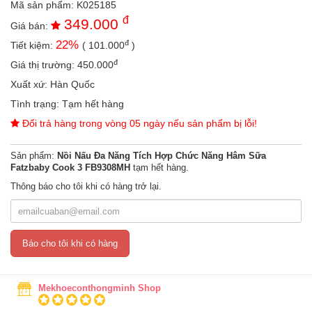
Mã sản phẩm:
K025185
an
đ
toàn
349.000
Giá bán:
đ
22
%
Tiết kiệm:
(
101.000
)
Bé
tắm
đ
Giá thị trường:
450.000
Bé
Xuất xứ:
Hàn Quốc
chơi
Tình trạng:
Tạm hết hàng
mà
học
Đổi trả hàng trong vòng 05 ngày nếu sản phẩm bị lỗi!
Dành
Sản phẩm:
Nồi Nấu Đa Năng Tích Hợp Chức Năng Hâm Sữa
cho
Fatzbaby Cook 3 FB9308MH
tạm hết hàng.
mẹ
Thông báo cho tôi khi có hàng trở lại.
Dành
cho
bố
Đồ
Báo cho tôi khi có hàng
dùng
trong
nhà
Mekhoeconthongminh Shop