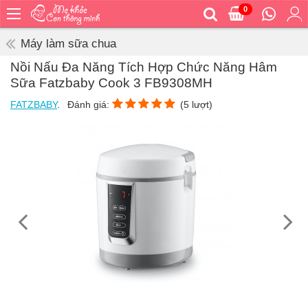
0
Trang
chủ
Máy làm sữa chua
Bé
Nồi Nấu Đa Năng Tích Hợp Chức Năng Hâm
ăn
Sữa Fatzbaby Cook 3 FB9308MH
Bé
FATZBABY
.
Đánh giá:
(
5
lượt)
vệ
sinh
Bé
mặc
Bé
đi
ra
ngoài
Bé
ngủ
Bé
khỏe
&