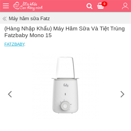
0
Trang
chủ
Máy hâm sữa Fatz
Bé
(Hàng Nhập Khẩu) Máy Hâm Sữa Và Tiệt Trùng
ăn
Fatzbaby Mono 15
Bé
FATZBABY
.
vệ
sinh
Bé
mặc
Bé
đi
ra
ngoài
Bé
ngủ
Bé
khỏe
&