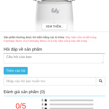
XEM THÊM...
Sản phẩm thường được tìm kiếm bằng các từ khóa:
Máy hâm sữa và tiệt trùng
Fatzbaby Mono 15
|
Fatzbaby Mono 15
|
máy hâm sữa
|
máy tiệt trùng
Hỏi đáp về sản phẩm
Thông số kỹ thuật
Điện áp: AC 220V – 240 V, 50/60 Hz
Công suất: 500W
Khối lượng: 0.84 kg
Kích thước: 14,5 x 13,0 x 20,5 (cm)
Đánh giá sản phẩm (0)
Đ
ặc điểm nổi bật
5
0/5
4
Tích hợp 5 chức năng thiết yếu: hâm nóng nhanh, giữ ấm,
3