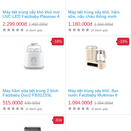
Máy tiệt trùng sấy khô khử mùi
Máy tiệt trùng sấy khô, hâm
UVC-LED Fatzbaby Plasmax 4
sữa, nấu cháo thông minh
FB4750HB
FatzBaby Captain 2 FB4315SL
2.299.000đ
1.180.000đ
2.400.000đ
1.364.000đ
(0 đánh giá)
(0 đánh giá)
-18%
-19%
Máy hâm sữa tiệt trùng 2 bình
Máy tiệt trùng sấy khô, đun
Fatzbaby Duo2 FB3223SL
nước Fatzbaby Multimax 8
FB9022BK
515.000đ
1.094.000đ
630.000đ
1.354.000đ
(0 đánh giá)
(0 đánh giá)
-81k