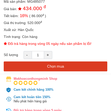
Mã sản phẩm:
MG485077
an
đ
434.000
toàn
Giá bán:
đ
16
%
Tiết kiệm:
(
86.000
)
Bé
tắm
đ
Giá thị trường:
520.000
Bé
Xuất xứ:
Hàn Quốc
chơi
Tình trạng:
Còn hàng
mà
học
Đổi trả hàng trong vòng 05 ngày nếu sản phẩm bị lỗi!
Dành
Số lượng
-
+
cho
mẹ
Chọn mua
Dành
cho
bố
Mekhoeconthongminh Shop
Đồ
Cam kết chính hãng 100%
dùng
trong
Cam kết hoàn tiền 150%
nhà
Nếu phát hiện hàng giả
Đổi trả hàng trong vòng 5 ngày