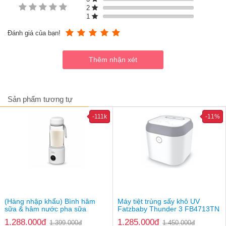
hâm thức ăn, rã đông và tiệt trùng bằng hơi nước.
2
Khả năng làm nóng sữa và thức ăn chỉ trong khoảng 6 phút,
1
nhờ công suất mạnh mẽ lên đến 500W.
Hệ thống điều khiển dạng xoay tròn trực quan giúp bố mẹ dễ
Đánh giá của bạn!
dàng thao tác, ngay cả khi tay đang bận rộn chăm bé.
Máy Mono 15 tương thích với hầu hết các loại bình sữa phổ
biến hiện nay.
Đi kèm cốc đong tiện dụng, hỗ trợ pha chế đúng liều lượng
nước cần thiết.
Thiết bị được thiết kế tinh gọn, hiện đại, phù hợp với mọi
không gian.
Sản phẩm tương tự
Chất liệu cấu tạo cao cấp, chống nước và chống ăn mòn, dễ
vệ sinh sau mỗi lần sử dụng.
-111k
-11%
(Hàng nhập khẩu) Bình hâm
Máy tiệt trùng sấy khô UV
sữa & hâm nước pha sữa
Fatzbaby Thunder 3 FB4713TN
Fatzbaby Ready Pro 2
1.288.000đ
1.285.000đ
1.399.000đ
1.450.000đ