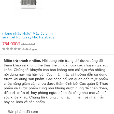
(Hàng nhập khẩu) Máy úp bình
sữa, tiệt trùng sấy khô Fatzbaby
Tidy 3 FB4601HB
784.000đ
865.000đ
Thông tin sản phẩm
(0 đánh giá)
Máy hâm sữa và tiệt trùng Fatzbaby
Tên sản phẩm
Mono 15
Miễn trừ trách nhiệm:
Nội dung trên trang chỉ được dùng để
tham khảo và không thể thay thế chỉ dẫn của các chuyên gia sức
Thương hiệu
FATZBABY
khỏe. Chúng tôi khuyến cáo bạn không nên chỉ dựa vào những
Xuất xứ thương hiệu
Hàn Quốc
nội dung này mà hãy luôn đọc nhãn mác và hướng dẫn sử dụng
Quy cách đóng gói
1 máy
trước khi dùng sản phẩm. Các công bố liên quan đến thực phẩm
Giá
434.000vnđ
chức năng giảm cân chưa được thẩm định bởi Cục quản lý Thực
phẩm và Dược phẩm cũng như không được dùng để chẩn đoán,
điều trị, chữa trị, hay phòng ngừa bệnh tật cũng như các vấn đề
sức khỏe khác. Chúng tôi không chịu trách nhiệm về nhầm lẫn
hay sai lệch về sản phẩm.
Sản phẩm đã xem