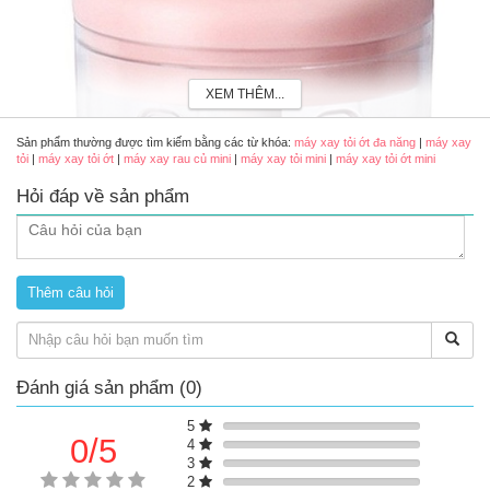
XEM THÊM...
Sản phẩm thường được tìm kiếm bằng các từ khóa:
máy xay tỏi ớt đa năng
|
máy xay
tỏi
|
máy xay tỏi ớt
|
máy xay rau củ mini
|
máy xay tỏi mini
|
máy xay tỏi ớt mini
Hỏi đáp về sản phẩm
Máy xay tỏi ớt đa năng mini có sạc pin
Đánh giá sản phẩm (0)
Review máy xay tỏi ớt đa năng bằng pin có tốt không?
5
Máy xay tỏi và các loại thức ăn không cần dùng sức. chỉ cần
0/5
4
1 nút bấm, pin sạc điện qua cổng usb nhỏ gọn có thể mang
3
theo bất cứ đâu
2