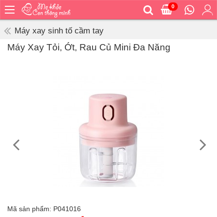
0
Trang
chủ
Máy xay sinh tố cầm tay
Bé
Máy Xay Tỏi, Ớt, Rau Củ Mini Đa Năng
ăn
Bé
vệ
sinh
Bé
mặc
Bé
đi
ra
ngoài
Bé
ngủ
Bé
khỏe
Mã sản phẩm:
P041016
&