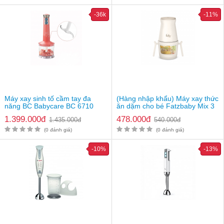
1 lần sạc dùng cho cả tháng
-36k
-11%
Trục xoay và lưởi cắt làm từ thép không gỉ lành tính với thực
phẩm để xay
Sử dụng đơn giản chỉ với vài thao tác tiện lợi cho người lớn
tuổi sử dụng
Tích hợp đa chức năng, xay được nhiều loại thực phẩm khác
nhau theo nhu cầu sử dụng của mẹ
Máy xay sinh tố cầm tay đa
(Hàng nhập khẩu) Máy xay thức
năng BC Babycare BC 6710
ăn dặm cho bé Fatzbaby Mix 3
FB5003LD
1.399.000đ
478.000đ
1.435.000đ
540.000đ
(0 đánh giá)
(0 đánh giá)
-10%
-13%