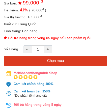
đ
99.000
an
Giá bán:
toàn
đ
41
%
Tiết kiệm:
(
70.000
)
Bé
đ
Giá thị trường:
169.000
tắm
Xuất xứ:
Trung Quốc
Bé
Tình trạng:
Còn hàng
chơi
Đổi trả hàng trong vòng 05 ngày nếu sản phẩm bị lỗi!
mà
học
Số lượng
-
+
Dành
cho
mẹ
Chọn mua
Dành
Mekhoeconthongminh Shop
cho
bố
Cam kết chính hãng 100%
Đồ
dùng
Cam kết hoàn tiền 150%
trong
Nếu phát hiện hàng giả
nhà
Đổi trả hàng trong vòng 5 ngày