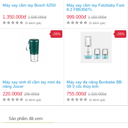
Máy xay cầm tay Bosch 6250
Máy xay cầm tay Fatzbaby Fast
8.2 FB5356TL
1.350.000đ
999.000đ
1.500.000đ
1.150.000đ
(0 đánh giá)
(0 đánh giá)
-26%
-26%
Dễ dàng xay nhuyễn tỏi, ớt
Thiết kế nhỏ gọn, tiện lợi, đa năng và xay được nhiều loại
thực phẩm khác nhau
Tốc độ xay 9500 vòng hỗ trợ xay nhuyễn được các loại thực
phẩm khi xay
Dễ dàng vệ sinh côi sau mỗi lần sử dụng
Máy xay sinh tố cầm tay mini đa
Máy xay đa năng Bonbebe BB-
năng Juicer
39 3 cốc thủy tinh
220.000đ
755.000đ
296.000đ
1.020.000đ
(0 đánh giá)
(0 đánh giá)
Sản phẩm đã xem