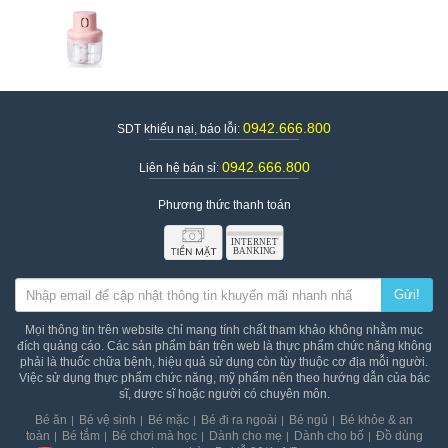
0942.666.800
SDT khiếu nại, báo lỗi:
0942.666.800
Liên hệ bán sỉ:
Phương thức thanh toán
Có thể dễ dàng sạc qua cổng usb
Hướng dẫn sử dụng máy xay tỏi ớt đa năng dùng pin
sạc
Gửi!
Cho hoa quả hoặc thực phẩm cần xay vào trong cối
Mọi thông tin trên website chỉ mang tính chất tham khảo không nhằm mục
Xoay nắp thật chặt lại ồi ấn nút xay trên máy
đích quảng cáo. Các sản phẩm bán trên web là thực phẩm chức năng không
Chú ý:
phải là thuốc chữa bệnh, hiệu quả sử dụng còn tùy thuộc cơ địa mỗi người.
Việc sử dụng thực phẩm chức năng, mỹ phẩm nên theo hướng dẫn của bác
Không được bấm máy xay không dễ gây cháy mô tơ
sĩ, dược sĩ hoặc người có chuyên môn.
Đợi máy xay xong hoàn toàn mới được mở nắp ra
Bé ăn
Bé vệ sinh
Bé mặc
Bé đi ra ngoài
Bé ngủ
Bé khỏe & an
toàn
Bé tắm
Bé chơi mà học
Dành cho mẹ
Dành cho bố
Đồ dùng