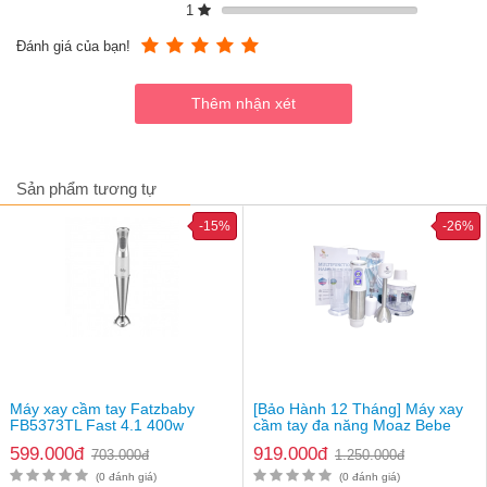
Máy có thể sử dụng trong 1 tháng chỉ cần 1 lần sạc pin 3 giờ
1
(có thể cắm vào mày tính hoặc pin sạc dự phòng để sạc)
Đánh giá của bạn!
Sản phẩm tương tự
-15%
-26%
Máy xay cầm tay Fatzbaby
[Bảo Hành 12 Tháng] Máy xay
FB5373TL Fast 4.1 400w
cầm tay đa năng Moaz Bebe
MB 026
599.000đ
919.000đ
703.000đ
1.250.000đ
(0 đánh giá)
(0 đánh giá)