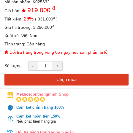
Mã sản phẩm:
K025332
an
đ
919.000
toàn
Giá bán:
đ
26
%
Tiết kiệm:
(
331.000
)
Bé
tắm
đ
Giá thị trường:
1.250.000
Bé
Xuất xứ:
Việt Nam
chơi
Tình trạng:
Còn hàng
mà
học
Đổi trả hàng trong vòng 05 ngày nếu sản phẩm bị lỗi!
Dành
Số lượng
-
+
cho
mẹ
Chọn mua
Dành
cho
bố
Mekhoeconthongminh Shop
Đồ
Cam kết chính hãng 100%
dùng
trong
Cam kết hoàn tiền 150%
nhà
Nếu phát hiện hàng giả
Đổi trả hàng trong vòng 5 ngày