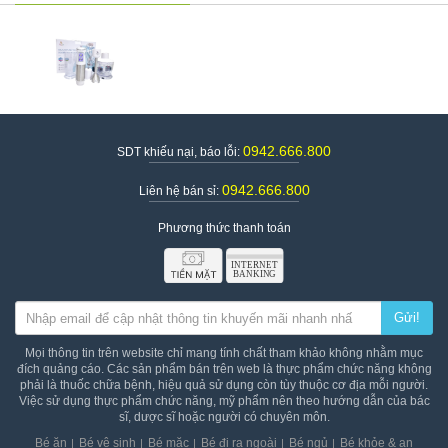
0942.666.800
SDT khiếu nại, báo lỗi:
0942.666.800
Liên hệ bán sỉ:
Phương thức thanh toán
Gửi!
Mọi thông tin trên website chỉ mang tính chất tham khảo không nhằm mục
Cách đặt máy xay cầm tay đa năng Moaz Bebe MB-026
đích quảng cáo. Các sản phẩm bán trên web là thực phẩm chức năng không
chính hãng
phải là thuốc chữa bệnh, hiệu quả sử dụng còn tùy thuộc cơ địa mỗi người.
Việc sử dụng thực phẩm chức năng, mỹ phẩm nên theo hướng dẫn của bác
Mẹ khỏe con thông minh
cam kết cung cấp
máy xay sinh tố cầm
sĩ, dược sĩ hoặc người có chuyên môn.
tay đa năng Moaz Bebe MB-26 chính hãng
, giao hàng toàn
Bé ăn
Bé vệ sinh
Bé mặc
Bé đi ra ngoài
Bé ngủ
Bé khỏe & an