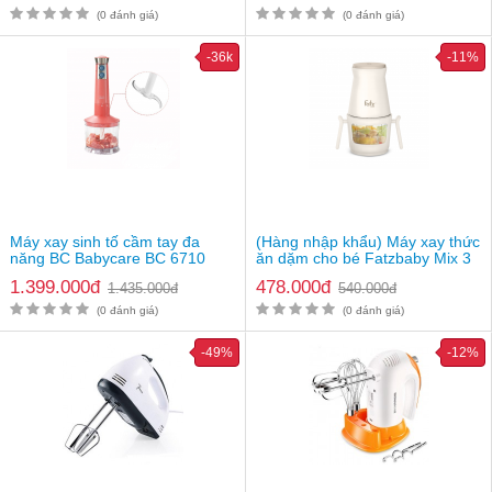
Hệ thống đóng ngắt chống quá tải, hỗ trợ tạo độ an toàn
(0 đánh giá)
(0 đánh giá)
trong khi sử dụng
-36k
-11%
Máy xay sinh tố cầm tay đa
(Hàng nhập khẩu) Máy xay thức
năng BC Babycare BC 6710
ăn dặm cho bé Fatzbaby Mix 3
FB5003LD
1.399.000đ
478.000đ
1.435.000đ
540.000đ
(0 đánh giá)
(0 đánh giá)
-49%
-12%