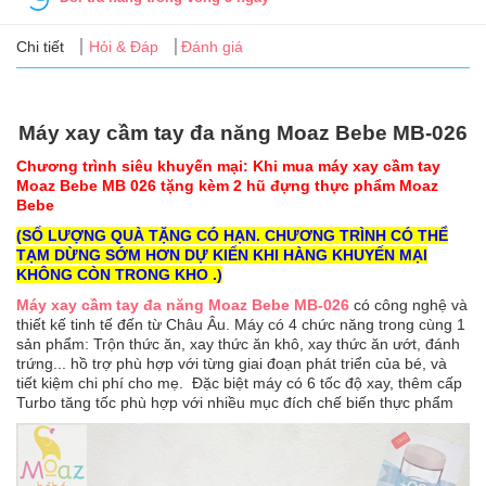
Tin
tức
Chi tiết
Hỏi & Đáp
Đánh giá
FAQ
Máy xay cầm tay đa năng Moaz Bebe MB-026
Chương trình siêu khuyến mại: Khi mua máy xay cầm tay
Moaz Bebe MB 026 tặng kèm 2 hũ đựng thực phẩm Moaz
Bebe
(SỐ LƯỢNG QUÀ TẶNG CÓ HẠN. CHƯƠNG TRÌNH CÓ THỂ
TẠM DỪNG SỚM HƠN DỰ KIẾN KHI HÀNG KHUYẾN MẠI
KHÔNG CÒN TRONG KHO .)
Máy xay cầm tay đa năng Moaz Bebe MB-026
có công nghệ và
thiết kế tinh tế đến từ Châu Âu. Máy có 4 chức năng trong cùng 1
sản phẩm: Trộn thức ăn, xay thức ăn khô, xay thức ăn ướt, đánh
trứng... hồ trợ phù hợp với từng giai đoạn phát triển của bé, và
tiết kiệm chi phí cho mẹ. Đặc biệt máy có 6 tốc độ xay, thêm cấp
Turbo tăng tốc phù hợp với nhiều mục đích chế biến thực phẩm