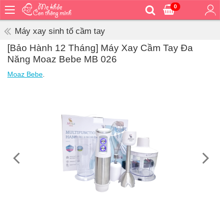
0
Trang
chủ
Máy xay sinh tố cầm tay
Bé
[Bảo Hành 12 Tháng] Máy Xay Cầm Tay Đa
ăn
Năng Moaz Bebe MB 026
Bé
Moaz Bebe
.
vệ
sinh
Bé
mặc
Bé
đi
ra
ngoài
Bé
ngủ
Bé
khỏe
&