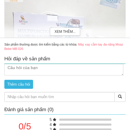
XEM THÊM...
Sản phẩm thường được tìm kiếm bằng các từ khóa:
Máy xay cầm tay đa năng Moaz
Bebe MB 026
Hỏi đáp về sản phẩm
Đánh giá sản phẩm (0)
Máy xay cầm tay đa năng Moaz Bebe MB-026
5
Máy xay sinh tố cầm tay là gì?
0/5
4
Máy xay sinh tố cầm tay là sản phẩm có thiết kế nhỏ gọn so với
3