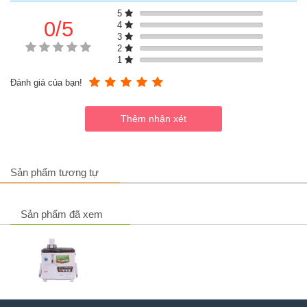
Ngoài ra máy còn tích hợp sẵn 2 chế độ xay khác nhau cùng
5
0/5
một nút nhồi để mẹ sử dụng theo từng loại thực phẩm
4
Cối xay được làm từ chất liệu thủy tinh cao cấp có dung tích
3
1 lít tiện dụng với khoang chứa máy ép đủ rộng hỗ trợ bạn
2
xay được một lượng lớn thực phẩm chỉ trong 1 lần , dùng
1
được cho cả gia đình
Đánh giá của bạn!
Thiết kế lưỡi dao bằng thép cao cấp cùng với công suất máy
lớn hỗ trợ xay được nhiều loại thực phẩm khô cứng dễ dàng
và nhanh chóng
Máy có chân đế bọc cao su cố định xuống bàn hỗ trợ chống
trơn trượt và không lo bị rới khi để trên các vị trí cao
Máy xay ép Comet 9928 với công suất 450W xay nhanh và
hỗ trợ tiết kiệm điện
Sản phẩm tương tự
Sản phẩm đã xem