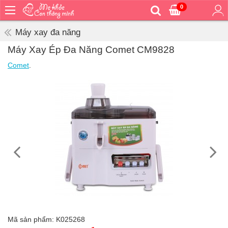
0
Trang
chủ
Máy xay đa năng
Bé
Máy Xay Ép Đa Năng Comet CM9828
ăn
Comet
.
Bé
vệ
sinh
Bé
mặc
Bé
đi
ra
ngoài
Bé
ngủ
Bé
khỏe
Mã sản phẩm:
K025268
&