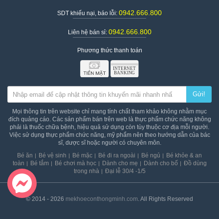
0942.666.800
SDT khiếu nại, báo lỗi:
0942.666.800
Liên hệ bán sỉ:
Phương thức thanh toán
Gửi!
Mọi thông tin trên website chỉ mang tính chất tham khảo không nhằm mục
Thiết kế của máy xay ép đa năng Comet CM9828
đích quảng cáo. Các sản phẩm bán trên web là thực phẩm chức năng không
phải là thuốc chữa bệnh, hiệu quả sử dụng còn tùy thuộc cơ địa mỗi người.
Hướng dẫn sử dụng máy xay ép đa năng Comet
Việc sử dụng thực phẩm chức năng, mỹ phẩm nên theo hướng dẫn của bác
CM9828
sĩ, dược sĩ hoặc người có chuyên môn.
Hiểu rõ dòng máy đang sử dụng:
Bé ăn
Bé vệ sinh
Bé mặc
Bé đi ra ngoài
Bé ngủ
Bé khỏe & an
toàn
Bé tắm
Bé chơi mà học
Dành cho mẹ
Dành cho bố
Đồ dùng
Bạn nên chọn máy có chất liệu cối xay là thủy tinh cao cấp
trong nhà
Đại lễ 30/4 -1/5
chịu lực. Thân máy, nắp máy, đế cối nên được làm từ nhựa
cao cấp cùng lưỡi dao bằng thép không gỉ.
Máy nên có 2 mức độ xoay cùng 1 nút nhồi để có thể thích
© 2014 - 2026
mekhoeconthongminh.com
. All Rights Reserved
hợp với nhiều loại thực phẩm có độ cứng khác nhau.
Lưới lọc nên nhỏ mịn để lọc sạch bã khi ép.