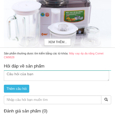
XEM THÊM...
Sản phẩm thường được tìm kiếm bằng các từ khóa:
Máy xay ép đa năng Comet
CM9828
Hỏi đáp về sản phẩm
Máy xay ép đa năng Comet CM9828
Review máy xay ép đa năng Comet CM9828 có tốt
không?
Máy xay ép đa năng Comet CM9828
tích hợp nhiều chức
năng trong cùng 1 máy: xay sinh tố, xay ngũ cốc, xay tiêu và
ép trái cây tiện lợi cho mẹ sử dụng theo từng nhu cầu sử
Đánh giá sản phẩm (0)
dụng khác nhau