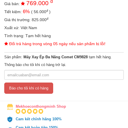
đ
769.000
an
Giá bán:
toàn
đ
6
%
Tiết kiệm:
(
56.000
)
Bé
đ
Giá thị trường:
825.000
tắm
Xuất xứ:
Việt Nam
Bé
Tình trạng:
Tạm hết hàng
chơi
Đổi trả hàng trong vòng 05 ngày nếu sản phẩm bị lỗi!
mà
học
Sản phẩm:
Máy Xay Ép Đa Năng Comet CM9828
tạm hết hàng.
Dành
cho
Thông báo cho tôi khi có hàng trở lại.
mẹ
Dành
cho
Báo cho tôi khi có hàng
bố
Đồ
dùng
Mekhoeconthongminh Shop
trong
nhà
Cam kết chính hãng 100%
Cam kết hoàn tiền 150%