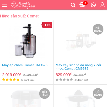
0
Trang
chủ
Hãng sản xuất Comet
Bé
-14%
ăn
HẾT
HÀNG
Bé
vệ
sinh
Bé
mặc
Bé
Máy ép chậm Comet CM9628
Máy xay sinh tố đa năng 7 cối
đi
nhựa Comet CM9989
ra
đ
đ
2.019.000
629.000
đ
đ
2.349.000
745.000
ngoài
(3 đánh giá)
(0 đánh giá)
Bé
ngủ
HẾT
HẾT
HÀNG
HÀNG
Bé
khỏe
&