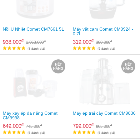
an
toàn
Bé
tắm
Nồi Ủ Nhiệt Comet CM7661 5L
Máy vắt cam Comet CM9924 -
0.7L
Bé
đ
đ
938.000
319.000
đ
đ
1.063.000
390.000
chơi
mà
(8 đánh giá)
(5 đánh giá)
học
HẾT
HẾT
Dành
HÀNG
HÀNG
cho
mẹ
Dành
cho
bố
Đồ
Máy xay ép đa năng Comet
Máy ép trái cây Comet CM9836
dùng
CM9998
trong
đ
đ
649.000
799.000
đ
đ
nhà
745.000
865.000
(5 đánh giá)
(5 đánh giá)