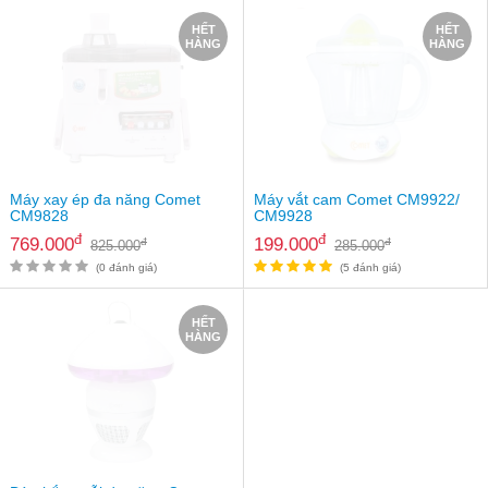
Tin
tức
HẾT
HẾT
HÀNG
HÀNG
FAQ
Máy xay ép đa năng Comet
Máy vắt cam Comet CM9922/
CM9828
CM9928
đ
đ
769.000
199.000
đ
đ
825.000
285.000
(0 đánh giá)
(5 đánh giá)
HẾT
HÀNG