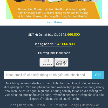
Comet là thương hiệu nối tiếng, được xuất hiện tại Việt
Nam từ những năm 90
0942.666.800
SDT khiếu nại, báo lỗi:
1. Comet của nước nào? Đôi nét về thương hiệu Comet
0942.666.800
Liên hệ bán sỉ:
Comet là thương hiệu nổi tiếng của Việt Nam, được
hàng triệu người dân tin dùng. Xuất hiện từ năm 1990,
Phương thức thanh toán
tính đến nay các sản phẩm của Comet đã xuất hiện tại
nhiều nơi, phục vụ cuộc sống hàng ngày cho hàng
nghàn hộ dân.
Từ năm 2005, Comet chuyển giao công nghệ sản xuất
Gửi!
và nhượng toàn bộ quyền sở hữu cho tập đờn KTG. Tập
đoàn KTG tiếp tục tung ra thị trường với nhiều sản
Mọi thông tin trên website chỉ mang tính chất tham khảo không nhằm mục
phẩm mới, an toàn tuyệt đối cho người dùng, với các
đích quảng cáo. Các sản phẩm bán trên web là thực phẩm chức năng không
tính năng ưu việt, kiểu dáng đa dạng, đáp ứng mọi thị
phải là thuốc chữa bệnh, hiệu quả sử dụng còn tùy thuộc cơ địa mỗi người.
hiếu của khách hàng.
Việc sử dụng thực phẩm chức năng, mỹ phẩm nên theo hướng dẫn của bác
sĩ, dược sĩ hoặc người có chuyên môn.
Hiện tại, các sản phẩm của Comet đã có mặt hầu hết tại
các nhà phân phối, đại lý thiết bị điện trên toàn quốc và
Bé ăn
Bé vệ sinh
Bé mặc
Bé đi ra ngoài
Bé ngủ
Bé khỏe & an