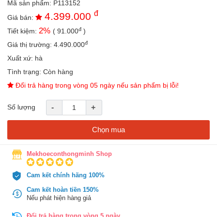
Mã sản phẩm:
P113152
an
đ
4.399.000
toàn
Giá bán:
đ
2
%
Tiết kiệm:
(
91.000
)
Bé
tắm
đ
Giá thị trường:
4.490.000
Bé
Xuất xứ:
hà
chơi
Tình trạng:
Còn hàng
mà
học
Đổi trả hàng trong vòng 05 ngày nếu sản phẩm bị lỗi!
Dành
Số lượng
-
+
cho
mẹ
Chọn mua
Dành
cho
bố
Mekhoeconthongminh Shop
Đồ
Cam kết chính hãng 100%
dùng
trong
Cam kết hoàn tiền 150%
nhà
Nếu phát hiện hàng giả
Đổi trả hàng trong vòng 5 ngày