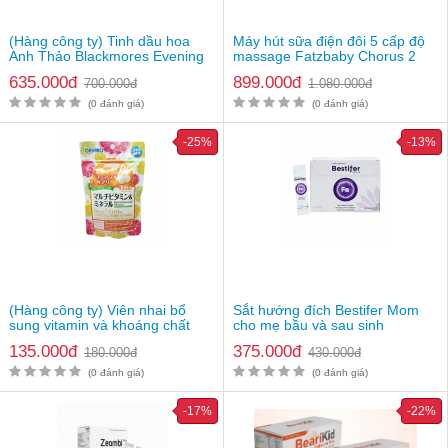
(Hàng công ty) Tinh dầu hoa
Máy hút sữa điện đôi 5 cấp độ
Anh Thảo Blackmores Evening
massage Fatzbaby Chorus 2
Primrose Oil
Plus FB1184MX
635.000đ
899.000đ
700.000đ
1.080.000đ
(0 đánh giá)
(0 đánh giá)
-25%
-13%
Hướng dẫn sử dụng
Lưu ý trước khi sử dụng:
(Hàng công ty) Viên nhai bổ
Sắt hướng đích Bestifer Mom
Làm sạch lông vùng cần triệt và lau sạch da không để còn
sung vitamin và khoáng chất
cho mẹ bầu và sau sinh
sót lại, hơi ẩm, mồ hôi,... Đồng thời, hãy xác nhận xem có
Orihiro
135.000đ
375.000đ
tình trạng da bất thường hay không, chẳng hạn như vết
180.000đ
430.000đ
thương hở, vết chàm, mụn nước, hình xăm, đốm, cháy nắng
(0 đánh giá)
(0 đánh giá)
quá mức.
Do sự khác biệt của từng cá nhân về độ nhạy cảm da và khả
-17%
-22%
năng chịu ánh sáng và nhiệt. Khi lần đầu sử dụng hoặc khi
bạn không sử dụng trong một thời gian, vui lòng thực hiện