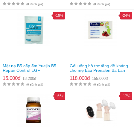
(0 đánh giá)
(0 đánh giá)
-18%
-24%
Thông số sản phẩm
5 mức độ điều chỉnh, 2 chế độ
Bước sóng: 510-1200nm
Công suất tối đa: 19.8J
Tốc độ chiếu sáng: 0.8s/Flash
Mặt nạ B5 cấp ẩm Yuejin B5
Gói uống hỗ trợ tăng đề kháng
Bộ sản phẩm gồm: Máy triệt lông Ulike Sapphire Air Cooling
Repair Control EGF
cho mẹ bầu Prenalen Ba Lan
IPL + Thiết bị sạc và cáp + Kính mắt + Hướng dẫn sử dụng
15.000đ
118.000đ
18.200đ
155.000đ
(0 đánh giá)
(0 đánh giá)
-65k
-17%