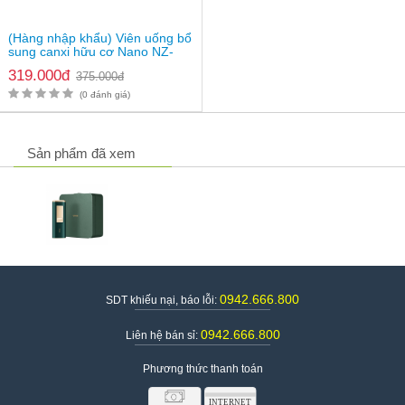
(Hàng nhập khẩu) Viên uống bổ
sung canxi hữu cơ Nano NZ-
Ultra Cal
319.000đ
375.000đ
(0 đánh giá)
Sản phẩm đã xem
0942.666.800
SDT khiếu nại, báo lỗi:
0942.666.800
Liên hệ bán sỉ:
Phương thức thanh toán