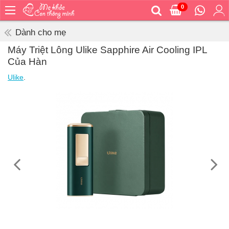
0
Trang
chủ
Dành cho mẹ
Bé
Máy Triệt Lông Ulike Sapphire Air Cooling IPL
ăn
Của Hàn
Bé
Ulike
.
vệ
sinh
Bé
mặc
Bé
đi
ra
ngoài
Bé
ngủ
Bé
khỏe
&