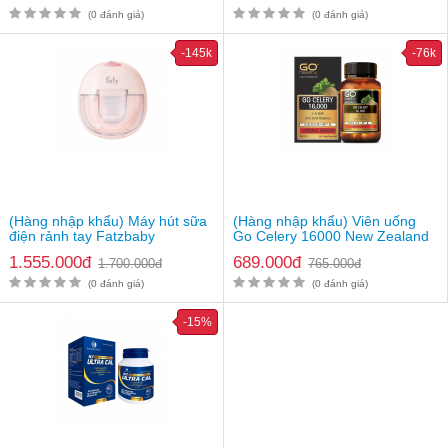
(0 đánh giá)
(0 đánh giá)
Thông tin sản phẩm
-145k
-76k
Máy triệt lông Ulike Sapphire Air
Tên sản phẩm
Cooling IPL của Hàn
Thương hiệu
Ulike
Xuất xứ thương hiệu
hà
Giá
4.399.000vnđ/máy
Lưu ý: Hiệu quả sử dụng phụ thuộc vào cơ địa mỗi người
(Hàng nhập khẩu) Máy hút sữa
(Hàng nhập khẩu) Viên uống
điện rảnh tay Fatzbaby
Go Celery 16000 New Zealand
Freemax 8 Plus FB1219TP
1.555.000đ
689.000đ
1.700.000đ
765.000đ
(0 đánh giá)
(0 đánh giá)
-15%