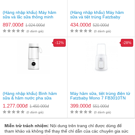
(Hàng nhập khẩu) Máy hâm
(Hàng nhập khẩu) Máy hâm
sữa và lắc sữa thông minh
sữa và tiệt trùng Fatzbaby
Fatzbaby Mono 16 plus
Mono 15
897.000đ
434.000đ
1.024.000đ
520.000đ
FB3067SJ
(0 đánh giá)
(0 đánh giá)
-12%
-28%
Hướng dẫn sử dụng
Kiểm tra điện áp chỉ định của thiết bị có tương ứng với điện
áp nguồn trước khi kết nối
(Hàng nhập khẩu) Bình hâm
Máy hâm sữa, tiệt trùng điện tử
Không sử dụng thiết bị, nếu phích cắm, dây nguồn hoặc thiết
sữa & hâm nước pha sữa
Fatzbaby Mono 7 FB3010TN
bị hỏng
Fatzbaby Ready Pro 1
1.277.000đ
399.000đ
1.450.000đ
551.000đ
Nếu dây điện bị hỏng, bạn phải thay thế nó bằng phụ kiện
chính hãng
(0 đánh giá)
(0 đánh giá)
Để nơi khô ráo, không để máy dính vào nước, tránh xa tầm
tay trẻ em
Miễn trừ trách nhiệm:
Nội dung trên trang chỉ được dùng để
tham khảo và không thể thay thế chỉ dẫn của các chuyên gia sức
Thông tin sản phẩm