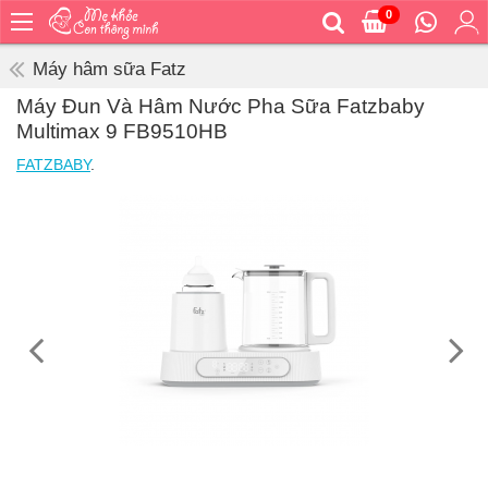
0
Trang
chủ
Máy hâm sữa Fatz
Bé
Máy Đun Và Hâm Nước Pha Sữa Fatzbaby
ăn
Multimax 9 FB9510HB
Bé
FATZBABY
.
vệ
sinh
Bé
mặc
Bé
đi
ra
ngoài
Bé
ngủ
Bé
khỏe
&