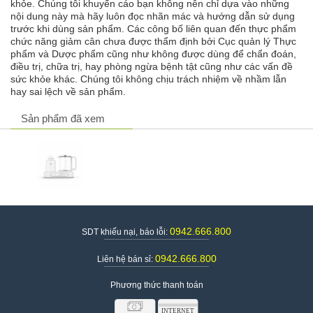
khỏe. Chúng tôi khuyến cáo bạn không nên chỉ dựa vào những
nội dung này mà hãy luôn đọc nhãn mác và hướng dẫn sử dụng
Máy đun và hâm nước pha sữa
Tên sản phẩm
trước khi dùng sản phẩm. Các công bố liên quan đến thực phẩm
Fatzbaby Multimax 9 FB9510HB
chức năng giảm cân chưa được thẩm định bởi Cục quản lý Thực
Thương hiệu
FATZBABY
phẩm và Dược phẩm cũng như không được dùng để chẩn đoán,
Xuất xứ thương hiệu
Hàn Quốc
điều trị, chữa trị, hay phòng ngừa bệnh tật cũng như các vấn đề
Giá
995.000 vnđ/cái
sức khỏe khác. Chúng tôi không chịu trách nhiệm về nhầm lẫn
hay sai lệch về sản phẩm.
Sản phẩm đã xem
0942.666.800
SDT khiếu nại, báo lỗi:
0942.666.800
Liên hệ bán sỉ:
Phương thức thanh toán