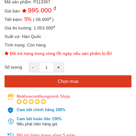
Mã sản phẩm:
P113367
an
đ
995.000
toàn
Giá bán:
đ
5
%
Tiết kiệm:
(
58.000
)
Bé
tắm
đ
Giá thị trường:
1.053.000
Bé
Xuất xứ:
Hàn Quốc
chơi
Tình trạng:
Còn hàng
mà
học
Đổi trả hàng trong vòng 05 ngày nếu sản phẩm bị lỗi!
Dành
Số lượng
-
+
cho
mẹ
Chọn mua
Dành
cho
bố
Mekhoeconthongminh Shop
Đồ
Cam kết chính hãng 100%
dùng
trong
Cam kết hoàn tiền 150%
nhà
Nếu phát hiện hàng giả
Đổi trả hàng trong vòng 5 ngày