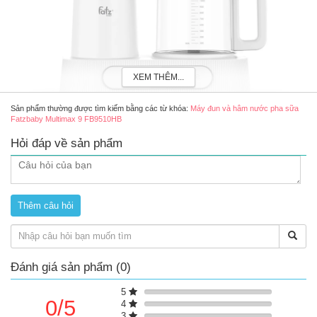
XEM THÊM...
Sản phẩm thường được tìm kiếm bằng các từ khóa:
Máy đun và hâm nước pha sữa
Fatzbaby Multimax 9 FB9510HB
Hỏi đáp về sản phẩm
Máy đun và hâm nước pha sữa Fatzbaby Multimax 9 FB9510HB
Thông số sản phẩm
Dung tích: 1.2 lít
Kích thước: 17.9 x 31.1 x 23.8cm
Trọng lượng sản phẩm: 1.4kg
Đánh giá sản phẩm (0)
Nguồn điện áp: 220V - 240V/50Hz - 60Hz
Bảng điều khiển: Cảm ứng
5
Công suất đun nước: 800W
0/5
4
Công suất lắc sữa: 1W
3