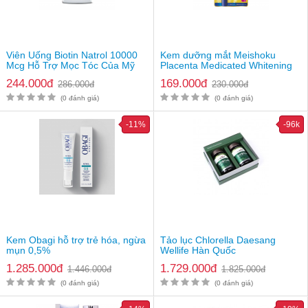
Viên Uống Biotin Natrol 10000
Kem dưỡng mắt Meishoku
Mcg Hỗ Trợ Mọc Tóc Của Mỹ
Placenta Medicated Whitening
244.000đ
169.000đ
286.000đ
230.000đ
(0 đánh giá)
(0 đánh giá)
-11%
-96k
Gel rửa mặt tạo bọt La Roche-Posay Effaclar Purifying cho da dầu mụn
loại 400ml (mẫu cũ)
Kem Obagi hỗ trợ trẻ hóa, ngừa
Tảo lục Chlorella Daesang
mụn 0,5%
Wellife Hàn Quốc
Ưu điểm của gel rửa mặt tạo bọt La Roche-Posay
1.285.000đ
1.729.000đ
1.446.000đ
1.825.000đ
Effaclar Purifying
(0 đánh giá)
(0 đánh giá)
Hỗ trợ làm sạch sâu da, loại bỏ bụi bẩn, bã nhờn và tạp