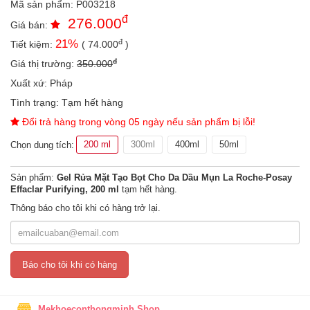
Mã sản phẩm:
P003218
an
đ
276.000
toàn
Giá bán:
đ
21
%
Tiết kiệm:
(
74.000
)
Bé
tắm
đ
Giá thị trường:
350.000
Bé
Xuất xứ:
Pháp
chơi
Tình trạng:
Tạm hết hàng
mà
học
Đổi trả hàng trong vòng 05 ngày nếu sản phẩm bị lỗi!
Dành
200 ml
300ml
400ml
50ml
Chọn dung tích:
cho
mẹ
Sản phẩm:
Gel Rửa Mặt Tạo Bọt Cho Da Dầu Mụn La Roche-Posay
Effaclar Purifying, 200 ml
tạm hết hàng.
Dành
cho
Thông báo cho tôi khi có hàng trở lại.
bố
Đồ
dùng
Báo cho tôi khi có hàng
trong
nhà
Mekhoeconthongminh Shop