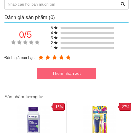
Gel rửa mặt tạo bọt La Roche-Posay Effaclar Purifying cho da dầu mụn
Đánh giá sản phẩm (0)
loại 400ml (mẫu mới)
5
0/5
4
3
2
1
Đánh giá của bạn!
Sản phẩm tương tự
-15%
-27%