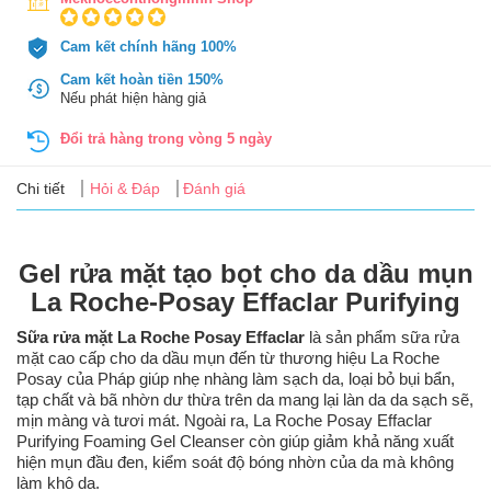
Tin
tức
Cam kết chính hãng 100%
Cam kết hoàn tiền 150%
FAQ
Nếu phát hiện hàng giả
Đổi trả hàng trong vòng 5 ngày
Chi tiết
Hỏi & Đáp
Đánh giá
Gel rửa mặt tạo bọt cho da dầu mụn
La Roche-Posay Effaclar Purifying
Sữa rửa mặt La Roche Posay Effaclar
là sản phẩm sữa rửa
mặt cao cấp cho da dầu mụn đến từ thương hiệu La Roche
Posay của Pháp giúp nhẹ nhàng làm sạch da, loại bỏ bụi bẩn,
tạp chất và bã nhờn dư thừa trên da mang lại làn da da sạch sẽ,
mịn màng và tươi mát. Ngoài ra, La Roche Posay Effaclar
Purifying Foaming Gel Cleanser còn giúp giảm khả năng xuất
hiện mụn đầu đen, kiểm soát độ bóng nhờn của da mà không
làm khô da.