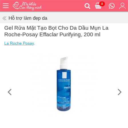
0
Trang
chủ
Hỗ trợ làm đẹp da
Bé
Gel Rửa Mặt Tạo Bọt Cho Da Dầu Mụn La
ăn
Roche-Posay Effaclar Purifying, 200 ml
Bé
La Roche Posay
.
vệ
sinh
Bé
mặc
Bé
đi
ra
ngoài
Bé
ngủ
Bé
khỏe
&