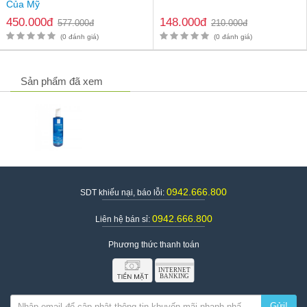
Nước xịt khoáng la roche-posay
Của Mỹ
Kẽm
450.000đ
148.000đ
577.000đ
210.000đ
Thành phần làm sạch
(0 đánh giá)
(0 đánh giá)
Không c
hứa cồn
Sản phẩm đã xem
0942.666.800
SDT khiếu nại, báo lỗi:
0942.666.800
Liên hệ bán sỉ:
Phương thức thanh toán
Gửi!