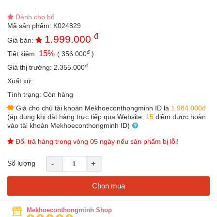
an
toàn
Dành cho bố
Mã sản phẩm:
K024829
Bé
đ
1.999.000
Giá bán:
tắm
đ
15
%
Tiết kiệm:
(
356.000
)
Bé
đ
chơi
Giá thị trường:
2.355.000
mà
Xuất xứ:
học
Tình trạng:
Còn hàng
Dành
Giá cho chủ tài khoản Mekhoeconthongminh ID là
1.984.000đ
cho
(áp dụng khi đặt hàng trực tiếp qua Website,
15
điểm được hoàn
mẹ
vào tài khoản Mekhoeconthongminh ID)
Dành
Đổi trả hàng trong vòng 05 ngày nếu sản phẩm bị lỗi!
cho
bố
Số lượng
-
+
Đồ
dùng
Chọn mua
trong
nhà
Mekhoeconthongminh Shop