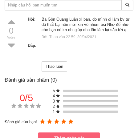
dưỡng chất cần thiết cho mẹ trong suốt thai kỳ và sau sinh
- Hỗ trợ cải thiện khả năng mang thai tự nhiên cho mẹ
- Hỗ trợ cung cấp axit folic , sắt và các khoáng chất thiết yếu khác
Hỏi:
Ba Gôn Quang Luận xl bạn, do mình đi làm bv tự
dũ thất bại nên mới xin vô nhóm bsi Như để nhờ
hỗ trợ tăng cường sức khỏe cho mẹ và bé
0
các bạn có kn chỉ giúp cho lần làm lại sắp tới ạ
- Hỗ trợ cải thiện tình trạng bị táo bón ở mẹ khi mang bầu
Bởi: Thao vào 22:59, 30/04/2021 
Votes
- Hỗ trợ làm giảm tình trạng mệt mỏi cho mẹ sau sinh
Đáp:
- Hỗ trợ thai nhi hấp thụ dưỡng chất được nhiều hơn
- Hỗ trợ tăng cường sức đề kháng cho trẻ sau sinh
Thảo luận
Đánh giá sản phẩm (0)
5
0/5
4
3
2
1
Đánh giá của bạn!