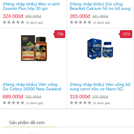
(Hàng nhập khẩu) Men vi sinh
(Hàng nhập khẩu) Gói uống
Zeambi Plus hộp 30 gói
Bearikid Calcium hỗ trợ bổ sung
canxi
324.000đ
265.000đ
390.000đ
341.000đ
(0 đánh giá)
(0 đánh giá)
-76k
-15%
(Hàng nhập khẩu) Viên uống
(Hàng nhập khẩu) Viên uống bổ
Go Celery 16000 New Zealand
sung canxi hữu cơ Nano NZ-
Ultra Cal
689.000đ
319.000đ
765.000đ
375.000đ
(0 đánh giá)
(0 đánh giá)
Sản phẩm đã xem