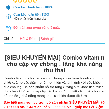
Tin
tức
Cam kết chính hãng 100%
Cam kết hoàn tiền 150%
Nếu phát hiện hàng giả
FAQ
Đổi trả hàng trong vòng 5 ngày
Chi tiết
Hỏi & Đáp
Đánh giá
[SIÊU KHUYẾN MẠI] Combo vitamin
cho cặp vợ chồng , tăng khả năng
thụ thai
Combo Vitamin cho các cặp vợ chồng có kế hoạch sinh con được
chiết xuất từ các thành phần tự nhiên và lành tính với sức khỏe
của cha mẹ. Bộ sản phẩm hỗ trợ tăng cường sức khỏe tinh trùng
cho cha và hỗ trợ cung cấp các loại dưỡng chất cần thiết cho mẹ
hỗ trợ tăng khả năng mang thai tự nhiên được tốt hơn
Đặc biệt mua combo trọn bộ sản phẩm SIÊU KHUYẾN MÃI từ
2.137.000 vnđ GIẢM chỉ còn 1.999.000 vnđ giúp mẹ tiết kiệm