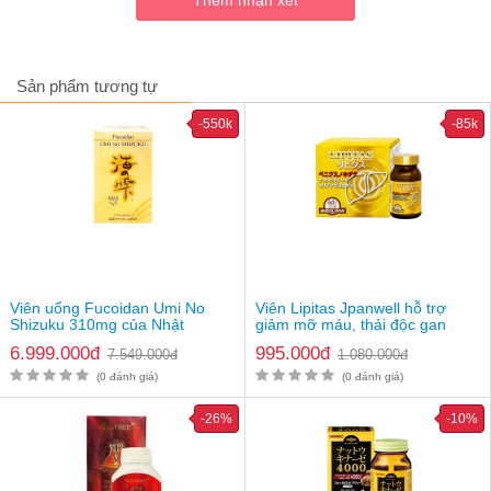
Sản phẩm tương tự
-550k
-85k
Viên uống Menevit hỗ trợ tăng cường sinh lý nam
-
Menevit
hỗ trợ tăng nồng độ tập trung của tinh trùng
- Hỗ trợ cải thiện khả năng vận động của tinh trùng
- Hỗ trợ cải thiện sự hòa hợp giữa tinh trùng - trứng
Viên uống Fucoidan Umi No
Viên Lipitas Jpanwell hỗ trợ
Shizuku 310mg của Nhật
giảm mỡ máu, thải độc gan
- Hỗ trợ bảo vệ ngăn cản lại việc thiệt hại DNA
6.999.000đ
995.000đ
7.549.000đ
1.080.000đ
(0 đánh giá)
(0 đánh giá)
-26%
-10%