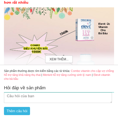
hơn rất nhiều
XEM THÊM...
Sản phẩm thường được tìm kiếm bằng các từ khóa:
Combo vitamin cho cặp vợ chồng
hỗ trợ tăng khả năng thụ thai
|
Menivit hỗ trợ tăng cường sinh lý nam
|
Elevit vitamin
cho bà bầu
Hỏi đáp về sản phẩm
Combo SIÊU KHUYẾN MÃI Vitamin cho cha mẹ hỗ trợ
tăng khả năng mang thai có tốt không
Viên uống Elevit Úc cho bà bầu
-
Vitamin tổng hợp cho bà bầu Elevit Úc
hỗ trợ cung cấp nguồn