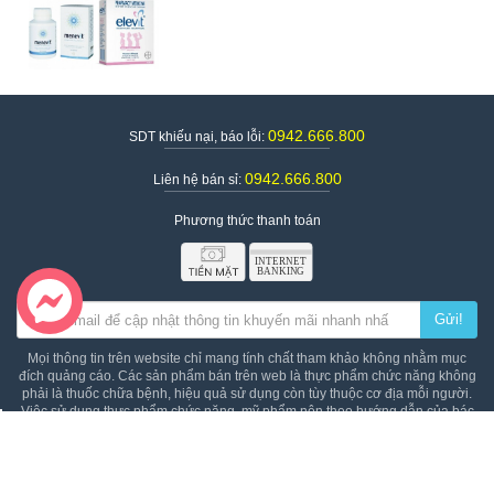
0942.666.800
SDT khiếu nại, báo lỗi:
0942.666.800
Liên hệ bán sỉ:
Phương thức thanh toán
Gửi!
Mọi thông tin trên website chỉ mang tính chất tham khảo không nhằm mục
đích quảng cáo. Các sản phẩm bán trên web là thực phẩm chức năng không
phải là thuốc chữa bệnh, hiệu quả sử dụng còn tùy thuộc cơ địa mỗi người.
Việc sử dụng thực phẩm chức năng, mỹ phẩm nên theo hướng dẫn của bác
sĩ, dược sĩ hoặc người có chuyên môn.
Bé ăn
Bé vệ sinh
Bé mặc
Bé đi ra ngoài
Bé ngủ
Bé khỏe & an
toàn
Bé tắm
Bé chơi mà học
Dành cho mẹ
Dành cho bố
Đồ dùng
trong nhà
Đại lễ 30/4 -1/5