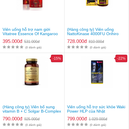
Viên uống hỗ trợ nam giới
(Hàng công ty) Viên uống
Vitatree Essence Of Kangaroo
NattoKinase 4000FU Orihiro
40000 Max
của Nhật
395.000đ
728.000đ
531.000đ
810.000đ
(0 đánh giá)
(0 đánh giá)
-15%
-22%
Hướng dẫn sử dụng bộ combo SIÊU KHUYẾN MÃI
vitamin hỗ trợ tăng cường khả năng mang thai cho mẹ
và bố
(Hàng công ty) Viên bổ sung
Viên uống hỗ trợ sức khỏe Waki
vitamin B + C Solgar B-Complex
Power HLP của Nhật
- Viên uống Elevit :
Ngày 1 viên sau ăn sáng
with Vitamin C
790.000đ
799.000đ
925.000đ
1.029.000đ
- Viên uống Menevit : Sử dung mỗi ngày 1 viên, uống sau ăn và
uống ban ngày để đạt hiệu quả cao.
(0 đánh giá)
(0 đánh giá)