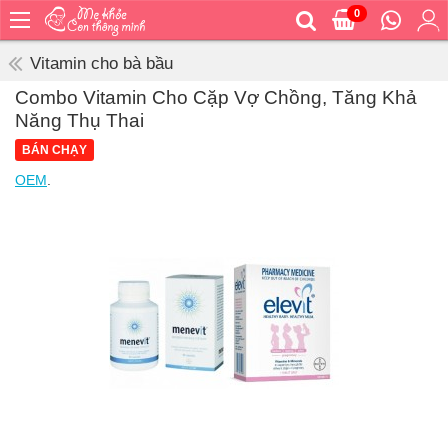
0
Trang
chủ
Vitamin cho bà bầu
Bé
Combo Vitamin Cho Cặp Vợ Chồng, Tăng Khả
ăn
Năng Thụ Thai
Bé
BÁN CHẠY
vệ
sinh
OEM
.
Bé
mặc
Bé
đi
ra
ngoài
Bé
ngủ
Bé
khỏe
&