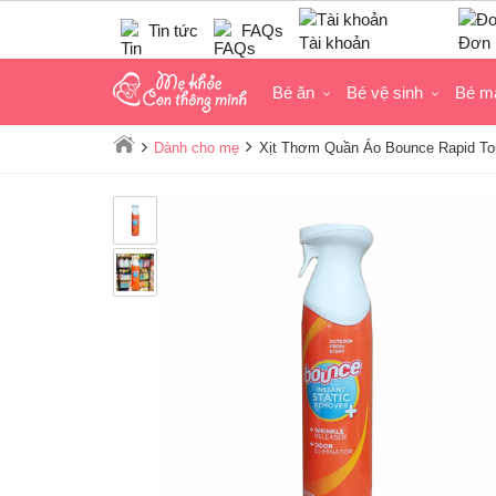
Tin tức
FAQs
Tài khoản
Đơn 
Bé ăn
Bé vệ sinh
Bé m
Dành cho mẹ
Xịt Thơm Quần Áo Bounce Rapid Tou