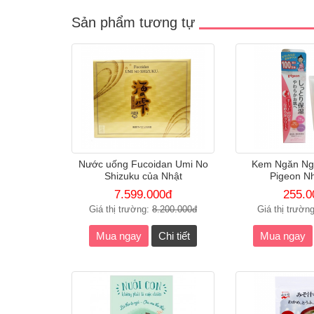
Sản phẩm tương tự
Nước uống Fucoidan Umi No
Kem Ngăn Ng
Shizuku của Nhật
Pigeon N
7.599.000đ
255.0
Giá thị trường:
8.200.000đ
Giá thị trườn
Mua ngay
Chi tiết
Mua ngay