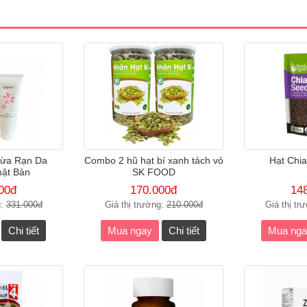
ừa Rạn Da
Combo 2 hũ hạt bí xanh tách vỏ
Hạt Chia
hật Bản
SK FOOD
00đ
170.000đ
14
g:
331.000đ
Giá thị trường:
210.000đ
Giá thị tr
Chi tiết
Mua ngay
Chi tiết
Mua nga