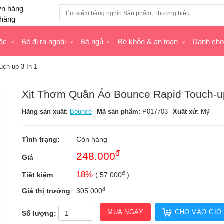
hàng
ặc
Bé đi ra ngoài
Bé ngủ
Bé khỏe & an toàn
Dành ch
ch-up 3 In 1
Xịt Thơm Quần Áo Bounce Rapid Touch-up
Hãng sản xuất:
Bounce
Mã sản phẩm:
P017703
Xuất xứ:
Mỹ
Tình trạng:
Còn hàng
đ
248.000
Giá
đ
18
%
Tiết kiệm
(
57.000
)
đ
Giá thị trường
305.000
MUA NGAY
CHO VÀO GIỎ
Số lượng: