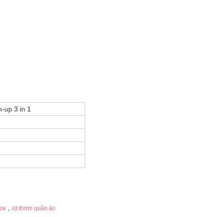
-up 3 in 1
,
nce
xịt thơm quần áo