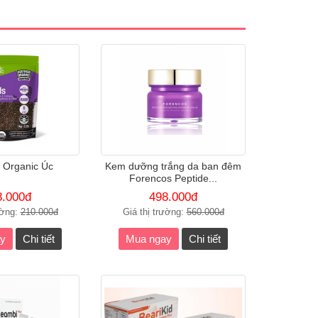
 Organic Úc
Kem dưỡng trắng da ban đêm
Forencos Peptide...
8.000đ
498.000đ
ường:
210.000đ
Giá thị trường:
560.000đ
y
Chi tiết
Mua ngay
Chi tiết