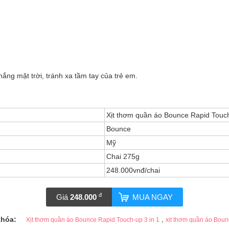
.
ắng mặt trời, tránh xa tầm tay của trẻ em.
Xịt thơm quần áo Bounce Rapid Touch
Bounce
Mỹ
Chai 275g
248.000vnđ/chai
đ
Giá
248.000
MUA NGAY
khóa:
,
Xịt thơm quần áo Bounce Rapid Touch-up 3 in 1
xịt thơm quần áo Bou