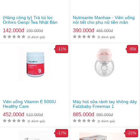
(Hàng công ty) Trà túi lọc
Nutrisante Manhae - Viên uống
Orihiro Genpi Tea Nhật Bản
nội tiết cho phụ nữ tiền mãn
kinh
142.000đ
390.000đ
190.000đ
465.000đ
(0 đánh giá)
(0 đánh giá)
-11%
-95k
Viên uống Vitamin E 500IU
Máy hút sữa rảnh tay không dây
Healthy Care
Fatzbaby Freemax 1
FB1201CW
452.000đ
885.000đ
510.000đ
980.000đ
(0 đánh giá)
(0 đánh giá)
-17%
-22%