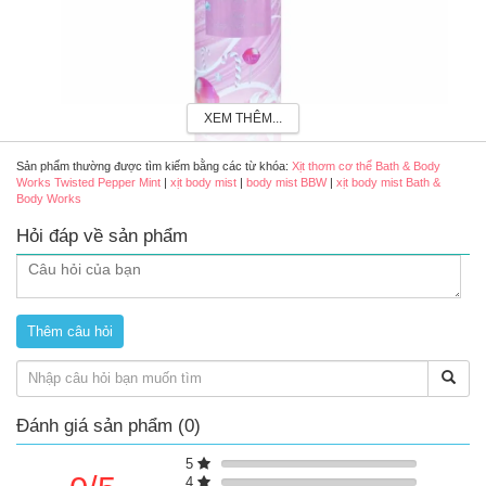
XEM THÊM...
Sản phẩm thường được tìm kiếm bằng các từ khóa:
Xịt thơm cơ thể Bath & Body
Works Twisted Pepper Mint
|
xịt body mist
|
body mist BBW
|
xịt body mist Bath &
Body Works
Hỏi đáp về sản phẩm
Xịt thơm cơ thể Bath & Body Works Twisted Pepper Mint
Ưu điểm nổi bật
Khử mùi, làm thơm cơ thể, mang lại cảm giác sạch sẽ, tươi
mát suốt nhiều giờ.
Cấp ẩm nhẹ nhàng cho da, không gây khô ráp hay bí da.
Có thể sử dụng như lớp hương nền hoặc kết hợp với lotion
cùng mùi để tăng độ lưu hương.
Thời gian lưu hương 4-6 giờ.
Đánh giá sản phẩm (0)
Mùi hương chính: Bạc Hà, Tuyết, Kem bơ vani, Balsam Tươi.
5
4