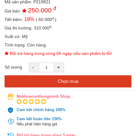
Mã sản phẩm:
P219821
an
đ
250.000
toàn
Giá bán:
đ
19
%
Tiết kiệm:
(
60.000
)
Bé
tắm
đ
Giá thị trường:
310.000
Bé
Xuất xứ:
Mỹ
chơi
Tình trạng:
Còn hàng
mà
học
Đổi trả hàng trong vòng 05 ngày nếu sản phẩm bị lỗi!
Dành
Số lượng
-
+
cho
mẹ
Chọn mua
Dành
cho
bố
Mekhoeconthongminh Shop
Đồ
Cam kết chính hãng 100%
dùng
trong
Cam kết hoàn tiền 150%
nhà
Nếu phát hiện hàng giả
Đổi trả hàng trong vòng 5 ngày