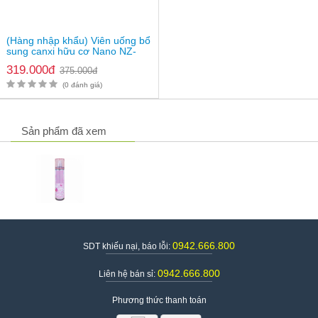
(Hàng nhập khẩu) Viên uống bổ
sung canxi hữu cơ Nano NZ-
Ultra Cal
319.000đ
375.000đ
(0 đánh giá)
Sản phẩm đã xem
0942.666.800
SDT khiếu nại, báo lỗi:
0942.666.800
Liên hệ bán sỉ:
Phương thức thanh toán