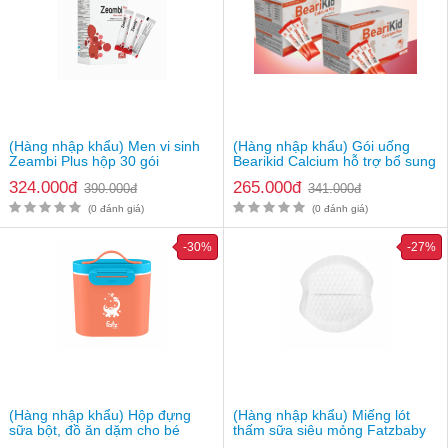
(Hàng nhập khẩu) Men vi sinh
(Hàng nhập khẩu) Gói uống
Zeambi Plus hộp 30 gói
Bearikid Calcium hỗ trợ bổ sung
canxi
324.000đ
265.000đ
390.000đ
341.000đ
(0 đánh giá)
(0 đánh giá)
-30%
-27%
(Hàng nhập khẩu) Hộp đựng
(Hàng nhập khẩu) Miếng lót
sữa bột, đồ ăn dặm cho bé
thấm sữa siêu mỏng Fatzbaby
Fatzbaby FB8201SS
FB0130CD