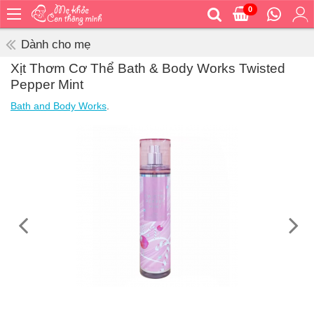
0
Trang
chủ
Dành cho mẹ
Bé
Xịt Thơm Cơ Thể Bath & Body Works Twisted
ăn
Pepper Mint
Bé
Bath and Body Works
.
vệ
sinh
Bé
mặc
Bé
đi
ra
ngoài
Bé
ngủ
Bé
khỏe
&