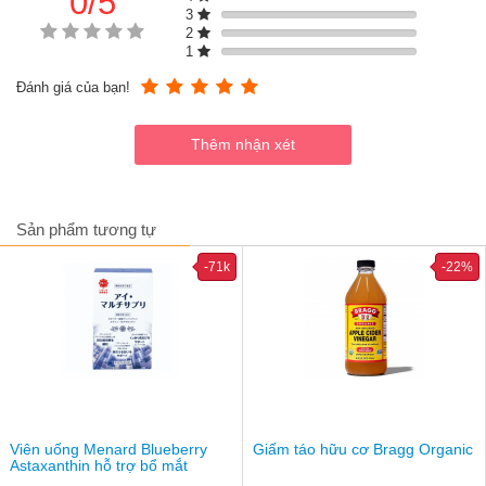
0/5
3
2
1
Đánh giá của bạn!
Sản phẩm tương tự
-71k
-22%
Hướng dẫn sử dụng
Viên uống Menard Blueberry
Giấm táo hữu cơ Bragg Organic
Astaxanthin hỗ trợ bổ mắt
Lắc nhẹ chai trước khi xịt để hương thơm lan tỏa đều.