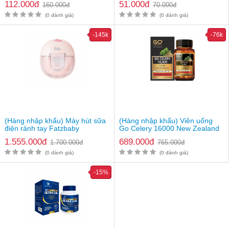
112.000đ
51.000đ
160.000đ
70.000đ
(0 đánh giá)
(0 đánh giá)
-145k
-76k
(Hàng nhập khẩu) Máy hút sữa
(Hàng nhập khẩu) Viên uống
điện rảnh tay Fatzbaby
Go Celery 16000 New Zealand
Freemax 8 Plus FB1219TP
1.555.000đ
689.000đ
1.700.000đ
765.000đ
(0 đánh giá)
(0 đánh giá)
-15%