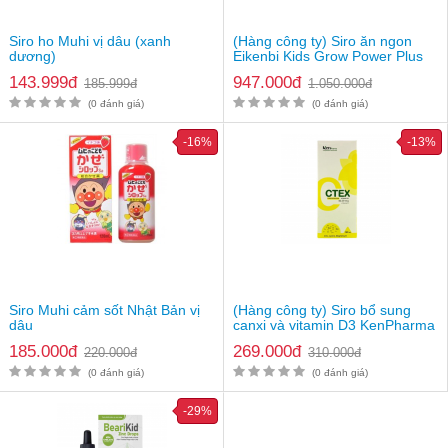
Giá bán: 239.000vnđ/chai
Lưu ý
: Thực phẩm này không phải là thuốc và không có tác
Siro ho Muhi vị dâu (xanh
(Hàng công ty) Siro ăn ngon
dụng thay thế thuốc chữa bệnh. Hiệu quả sử dụng tuỳ thuộc cơ
dương)
Eikenbi Kids Grow Power Plus
địa từng người
Nhật Bản
143.999đ
947.000đ
185.999đ
1.050.000đ
(0 đánh giá)
(0 đánh giá)
-16%
-13%
Siro Muhi cảm sốt Nhật Bản vị
(Hàng công ty) Siro bổ sung
dâu
canxi và vitamin D3 KenPharma
CTEX
185.000đ
269.000đ
220.000đ
310.000đ
(0 đánh giá)
(0 đánh giá)
-29%