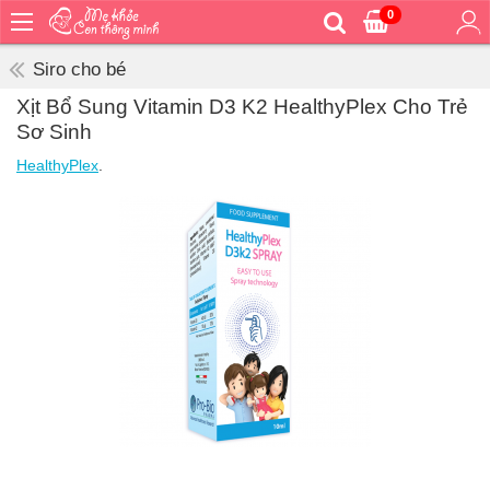
0
Trang
chủ
Siro cho bé
Bé
Xịt Bổ Sung Vitamin D3 K2 HealthyPlex Cho Trẻ
ăn
Sơ Sinh
Bé
HealthyPlex
.
vệ
sinh
Bé
mặc
Bé
đi
ra
ngoài
Bé
ngủ
Bé
khỏe
&