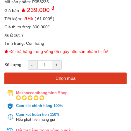
Mã sản phẩm:
P058236
an
đ
239.000
toàn
Giá bán:
đ
20
%
Tiết kiệm:
(
61.000
)
Bé
tắm
đ
Giá thị trường:
300.000
Bé
Xuất xứ:
Ý
chơi
Tình trạng:
Còn hàng
mà
học
Đổi trả hàng trong vòng 05 ngày nếu sản phẩm bị lỗi!
Dành
Số lượng
-
+
cho
mẹ
Chọn mua
Dành
cho
bố
Mekhoeconthongminh Shop
Đồ
Cam kết chính hãng 100%
dùng
trong
Cam kết hoàn tiền 150%
nhà
Nếu phát hiện hàng giả
Đổi trả hàng trong vòng 5 ngày