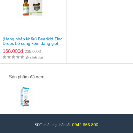
(Hàng nhập khẩu) Bearikid Zinc
Drops bổ sung kẽm dạng giọt
cho bé
168.000đ
235.000đ
(0 đánh giá)
Sản phẩm đã xem
0942.666.800
SDT khiếu nại, báo lỗi: