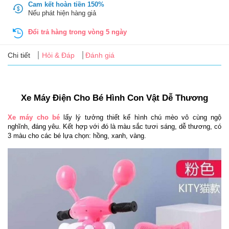
Tin
Cam kết hoàn tiền 150%
Nếu phát hiện hàng giả
tức
Đổi trả hàng trong vòng 5 ngày
FAQ
Chi tiết
Hỏi & Đáp
Đánh giá
Xe Máy Điện Cho Bé Hình Con Vật Dễ Thương
Xe máy cho bé
 lấy lý tưởng thiết kế hình chú mèo vô cùng ngộ 
nghĩnh, đáng yêu. Kết hợp với đó là màu sắc tươi sáng, dễ thương, có 
3 màu cho các bé lựa chọn: hồng, xanh, vàng.