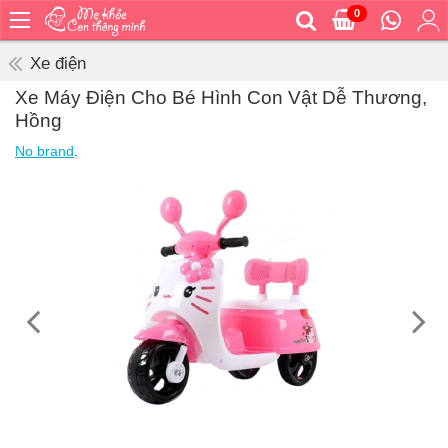
0
Trang
chủ
Xe điện
Bé
Xe Máy Điện Cho Bé Hình Con Vật Dễ Thương,
ăn
Hồng
Bé
No brand
.
vệ
sinh
Bé
mặc
Bé
đi
ra
ngoài
Bé
ngủ
Bé
khỏe
&