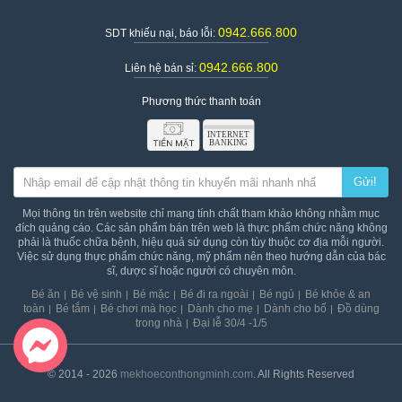
0942.666.800
SDT khiếu nại, báo lỗi:
0942.666.800
Liên hệ bán sỉ:
Phương thức thanh toán
Gửi!
Mọi thông tin trên website chỉ mang tính chất tham khảo không nhằm mục
đích quảng cáo. Các sản phẩm bán trên web là thực phẩm chức năng không
Xe điện cho bé hình con vật dễ thương màu xanh
phải là thuốc chữa bệnh, hiệu quả sử dụng còn tùy thuộc cơ địa mỗi người.
Việc sử dụng thực phẩm chức năng, mỹ phẩm nên theo hướng dẫn của bác
sĩ, dược sĩ hoặc người có chuyên môn.
Đặc điểm nổi bật của xe máy điện cho bé
Bé ăn
Bé vệ sinh
Bé mặc
Bé đi ra ngoài
Bé ngủ
Bé khỏe & an
Xe chạy được liên tục trong 2 giờ, bình sạc 8 tiếng đầy.
toàn
Bé tắm
Bé chơi mà học
Dành cho mẹ
Dành cho bố
Đồ dùng
Tốc độ di chuyển 2 – 3km/giờ
trong nhà
Đại lễ 30/4 -1/5
Được làm từ chất liệu nhựa nguyên sinh, an toàn cho bé.
Xe điều khiển dễ dàng bằng cách nhấp/thả chân ga rất nhẹ nhàng.
Thiết kế các bóng đèn Led cực đẹp phía trước và sau đuôi xe.
© 2014 - 2026
mekhoeconthongminh.com
. All Rights Reserved
Ghế ngồi rộng rãi có kèm tựa lưng cho bé nghỉ ngơi hay lái xe 
được thoải mái.