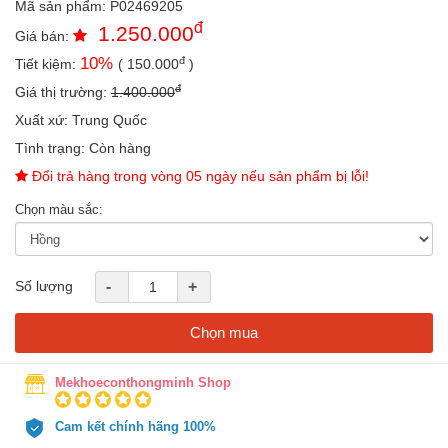
Mã sản phẩm:
P02469205
an
đ
1.250.000
toàn
Giá bán:
đ
10
%
Tiết kiệm:
(
150.000
)
Bé
tắm
đ
Giá thị trường:
1.400.000
Bé
Xuất xứ:
Trung Quốc
chơi
Tình trạng:
Còn hàng
mà
học
Đổi trả hàng trong vòng 05 ngày nếu sản phẩm bị lỗi!
Dành
Chọn màu sắc:
cho
mẹ
Dành
Số lượng
-
+
cho
bố
Chọn mua
Đồ
dùng
Mekhoeconthongminh Shop
trong
nhà
Cam kết chính hãng 100%