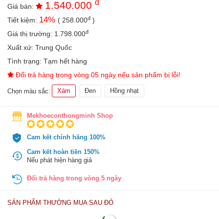
đ
1.540.000
an
Giá bán:
toàn
đ
14
%
Tiết kiệm:
(
258.000
)
Bé
đ
Giá thị trường:
1.798.000
tắm
Xuất xứ:
Trung Quốc
Bé
Tình trạng:
Tạm hết hàng
chơi
Đổi trả hàng trong vòng 05 ngày nếu sản phẩm bị lỗi!
mà
học
Xám
Đen
Hồng nhạt
Chọn màu sắc:
Dành
cho
Mekhoeconthongminh Shop
mẹ
Dành
Cam kết chính hãng 100%
cho
Cam kết hoàn tiền 150%
bố
Nếu phát hiện hàng giả
Đồ
Đổi trả hàng trong vòng 5 ngày
dùng
trong
nhà
SẢN PHẨM THƯỜNG MUA SAU ĐÓ