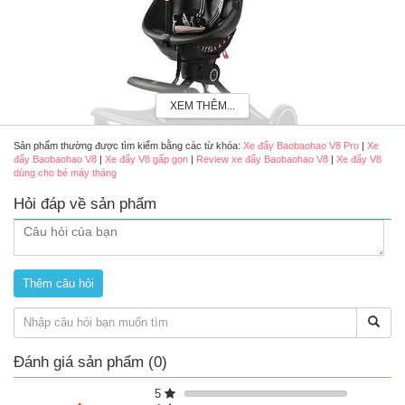
XEM THÊM...
Sản phẩm thường được tìm kiếm bằng các từ khóa:
Xe đẩy Baobaohao V8 Pro
|
Xe
đẩy Baobaohao V8
|
Xe đẩy V8 gấp gọn
|
Review xe đẩy Baobaohao V8
|
Xe đẩy V8
dùng cho bé máy tháng
Hỏi đáp về sản phẩm
Xe đẩy 2 chiều gấp gọn Baobaohao V8 Pro Màu Hồng
Đặc điểm nổi bật của xe đẩy 2 chiều gấp gọn Baobaohao V8 
Pro
Phần khoang ngồi được làm hơi cong 135 độ tạo cho bé cảm giác 
thoải mái như đang nằm trong vòng tay mẹ.
Chỗ tựa đầu rộng, hạn chế việc bé bị ngửa cổ ra đằng sau.
Độ cao của xe vừa phải, khoảng cách giữa 4 xe chắc chắn giúp 
Đánh giá sản phẩm (0)
bé thoải mái chơi đùa mà không sợ xe bị ngả nghiêng hay đổ.
Tay đẩy có thể điều chỉnh linh hoạt theo chiều cao của cha mẹ.
5