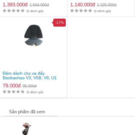
1.393.000đ
1.140.000đ
1.544.000đ
1.325.000đ
(0 đánh giá)
(0 đánh giá)
Thao tác gấp gọn dễ dàng
-17%
Đệm dành cho xe đẩy
Baobaohao V3, V5B, V8, U1
79.000đ
95.000đ
(0 đánh giá)
Sản phẩm đã xem