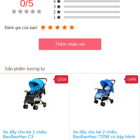
0/5
Mái vòm rộng, hỗ trợ che nắng, che mưa tốt. Phần mái có thể 
4
3
tháo rời tùy ý.
2
Ở phiên bản nâng cấp này, xe có thêm 4 chế độ ngả, đẩy 2 chiều, 
1
gác chân và túi đựng đồ.
Đánh giá của bạn!
Sản phẩm tương tự
-151k
-14%
Xe đẩy cho bé 2 chiều
Xe đẩy cho bé 2 chiều
BaoBaoHao C3
BaoBaoHao 720W có bập bênh