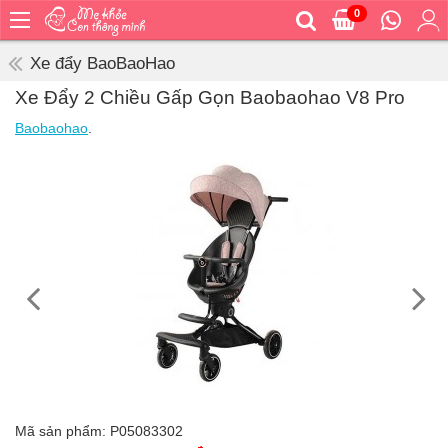
0
Trang
chủ
Xe đẩy BaoBaoHao
Bé
Xe Đẩy 2 Chiều Gấp Gọn Baobaohao V8 Pro
ăn
Baobaohao
.
Bé
vệ
sinh
Bé
mặc
Bé
đi
ra
ngoài
Bé
ngủ
Bé
khỏe
Mã sản phẩm:
P05083302
&