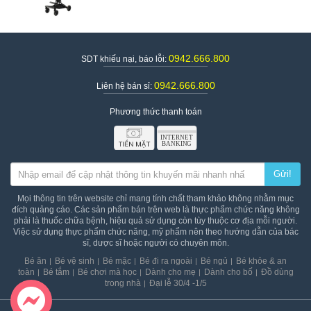
0942.666.800
SDT khiếu nại, báo lỗi:
Xe đẩy 2 chiều gấp gọn Baobaohao V8 Pro màu xám
0942.666.800
Liên hệ bán sỉ:
Phương thức thanh toán
Gửi!
Mọi thông tin trên website chỉ mang tính chất tham khảo không nhằm mục
đích quảng cáo. Các sản phẩm bán trên web là thực phẩm chức năng không
phải là thuốc chữa bệnh, hiệu quả sử dụng còn tùy thuộc cơ địa mỗi người.
Việc sử dụng thực phẩm chức năng, mỹ phẩm nên theo hướng dẫn của bác
sĩ, dược sĩ hoặc người có chuyên môn.
Bé ăn
Bé vệ sinh
Bé mặc
Bé đi ra ngoài
Bé ngủ
Bé khỏe & an
toàn
Bé tắm
Bé chơi mà học
Dành cho mẹ
Dành cho bố
Đồ dùng
trong nhà
Đại lễ 30/4 -1/5