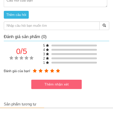
Ưu điểm của xe đạp 3 bánh có mái che Edgar
- Được làm từ chất liệu an toàn, chắc chắn và bền đẹp theo thời
gian
Khung xe được làm từ hợp kim siêu bền, siêu nhẹ và an toàn
cho bé
Yên xe, giỏ xe được làm từ chất liệu nhựa cao cấp, có độ
bền và dẻo nhất định
Đánh giá sản phẩm (0)
Bánh xe được làm từ chất liệu cao su cao cấp có độ bám
dính cực cao và chống trơn trượt
5
0/5
4
3
2
1
Đánh giá của bạn!
Sản phẩm tương tự