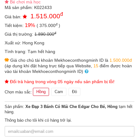
Bé chơi mà học
an
Mã sản phẩm:
K022433
toàn
đ
1.515.000
Giá bán:
Bé
đ
19
%
Tiết kiệm:
(
375.000
)
tắm
đ
Giá thị trường:
1.890.000
Bé
chơi
Xuất xứ:
Hong Kong
mà
Tình trạng:
Tạm hết hàng
học
Giá cho chủ tài khoản Mekhoeconthongminh ID là
1.500.000đ
Dành
(áp dụng khi đặt hàng trực tiếp qua Website,
15
điểm được hoàn
cho
vào tài khoản Mekhoeconthongminh ID)
mẹ
Đổi trả hàng trong vòng 05 ngày nếu sản phẩm bị lỗi!
Dành
Hồng
Cam
Đỏ
cho
Chọn màu sắc:
bố
Sản phẩm:
Xe Đạp 3 Bánh Có Mái Che Edgar Cho Bé, Hồng
tạm hết
Đồ
hàng.
dùng
trong
Thông báo cho tôi khi có hàng trở lại.
nhà