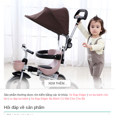
XEM THÊM...
Sản phẩm thường được tìm kiếm bằng các từ khóa:
Xe Đạp Edger
|
xe ba bánh cho
bé
|
xe đạp ba bánh
|
Xe Đạp Edger Ba Bánh Có Mái Che Cho Bé
Hỏi đáp về sản phẩm
Thiết kế thông minh với nhiều màu sắc cho bé thỏa sức lựa chọn