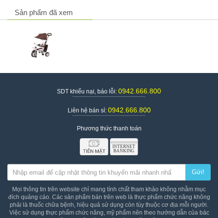
Sản phẩm đã xem
Chi tiết lắp đặt xe Edgar ba bánh có mái che
0942.666.800
SDT khiếu nại, báo lỗi:
- Thiết kế thông minh, xinh xắn, cho bé thoải mái vui chơi và rất
tiện lợi cho bố mẹ
0942.666.800
Liên hệ bán sỉ:
Tay cầm có thể điều chỉnh được ba chế độ nghiêng khác
nhau
Phương thức thanh toán
Ghế ngồi thiết kế dạng vòm, ôm trọn lưng và dữ cho lưng bé
luôn thẳng
Chuông xe ở bên tay cầm phải giúp bé xử lí tốt và linh hoạt
các tình huống xảy ra
Thiết kế tay đẩy tiện lợi để làm xe đẩy cho những bé chưa
Gửi!
quen với việc đạp xe
Tích hợp hai khả năng vừa làm xe đẩy vừa là xe đạp ba
Mọi thông tin trên website chỉ mang tính chất tham khảo không nhằm mục
đích quảng cáo. Các sản phẩm bán trên web là thực phẩm chức năng không
bánh cho bé yêu
phải là thuốc chữa bệnh, hiệu quả sử dụng còn tùy thuộc cơ địa mỗi người.
Mái che chắn rộng rãi, che nắng che gió và những tác động
Việc sử dụng thực phẩm chức năng, mỹ phẩm nên theo hướng dẫn của bác
có hại từ môi trường