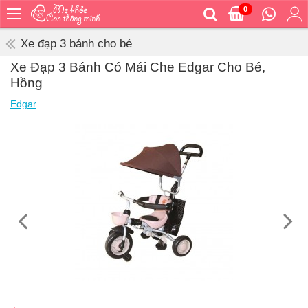
0
Trang
chủ
Xe đạp 3 bánh cho bé
Bé
Xe Đạp 3 Bánh Có Mái Che Edgar Cho Bé,
ăn
Hồng
Bé
Edgar
.
vệ
sinh
Bé
mặc
Bé
đi
ra
ngoài
Bé
ngủ
Bé
khỏe
&