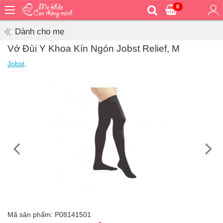
0
Trang
chủ
Dành cho mẹ
Bé
Vớ Đùi Y Khoa Kín Ngón Jobst Relief, M
ăn
Jobst
.
Bé
vệ
sinh
Bé
mặc
Bé
đi
ra
ngoài
Bé
ngủ
Bé
khỏe
Mã sản phẩm:
P08141501
&