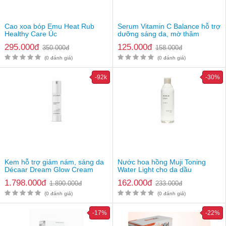
Thương hiệu
Jobst
Xuất xứ thương hiệu
Mỹ
Vớ Đùi Y Khoa Kín Ngón
Cao xoa bóp Emu Heat Rub
Serum Vitamin C Balance hỗ trợ
Jobst Relief, S. Giá:
Healthy Care Úc
dưỡng sáng da, mờ thâm
1.038.000đ
295.000đ
125.000đ
350.000đ
158.000đ
Vớ Đùi Y Khoa Kín Ngón
(0 đánh giá)
(0 đánh giá)
Jobst Relief, M. Giá:
1.038.000đ
Giá bán
-92k
-30%
Vớ Đùi Y Khoa Kín Ngón
Jobst Relief, L. Giá:
1.038.000đ
Vớ Đùi Y Khoa Kín Ngón
Jobst Relief, XL. Giá:
1.038.000đ
Lưu ý: Hiệu quả sử dụng sản phẩm khác nhau tùy thuộc vào cơ địa
của mỗi người
Kem hỗ trợ giảm nám, sáng da
Nước hoa hồng Muji Toning
Décaar Dream Glow Cream
Water Light cho da dầu
1.798.000đ
162.000đ
1.890.000đ
233.000đ
(0 đánh giá)
(0 đánh giá)
-17%
-22%