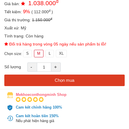
đ
1.038.000
an
Giá bán:
toàn
đ
9
%
Tiết kiệm:
(
112.000
)
Bé
đ
Giá thị trường:
1.150.000
tắm
Xuất xứ:
Mỹ
Bé
Tình trạng:
Còn hàng
chơi
Đổi trả hàng trong vòng 05 ngày nếu sản phẩm bị lỗi!
mà
học
S
M
L
XL
Chọn size:
Dành
cho
Số lượng
-
+
mẹ
Chọn mua
Dành
cho
bố
Mekhoeconthongminh Shop
Đồ
dùng
Cam kết chính hãng 100%
trong
Cam kết hoàn tiền 150%
nhà
Nếu phát hiện hàng giả