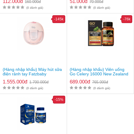
112.000đ
51.000đ
160.000đ
70.000đ
(0 đánh giá)
(0 đánh giá)
-145k
-76k
(Hàng nhập khẩu) Máy hút sữa
(Hàng nhập khẩu) Viên uống
điện rảnh tay Fatzbaby
Go Celery 16000 New Zealand
Freemax 8 Plus FB1219TP
1.555.000đ
689.000đ
1.700.000đ
765.000đ
(0 đánh giá)
(0 đánh giá)
-15%