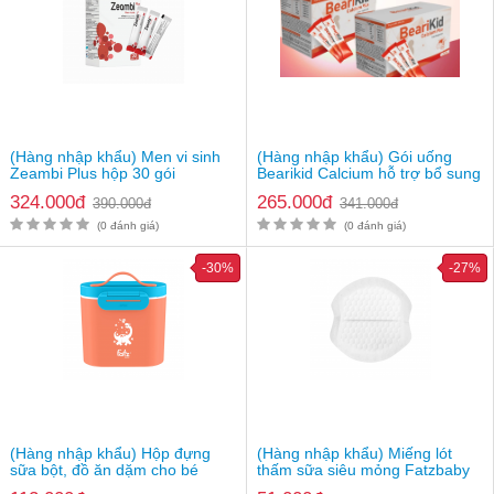
(Hàng nhập khẩu) Men vi sinh
(Hàng nhập khẩu) Gói uống
Zeambi Plus hộp 30 gói
Bearikid Calcium hỗ trợ bổ sung
canxi
324.000đ
265.000đ
390.000đ
341.000đ
(0 đánh giá)
(0 đánh giá)
-30%
-27%
(Hàng nhập khẩu) Hộp đựng
(Hàng nhập khẩu) Miếng lót
sữa bột, đồ ăn dặm cho bé
thấm sữa siêu mỏng Fatzbaby
Fatzbaby FB8201SS
FB0130CD