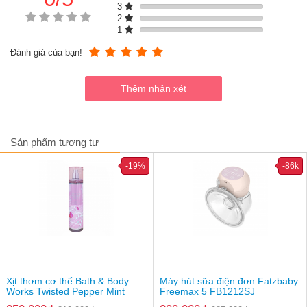
3
2
1
Đánh giá của bạn!
Sản phẩm tương tự
-19%
-86k
Xịt thơm cơ thể Bath & Body
Máy hút sữa điện đơn Fatzbaby
Works Twisted Pepper Mint
Freemax 5 FB1212SJ
Hướng dẫn chọn size (tham khảo)