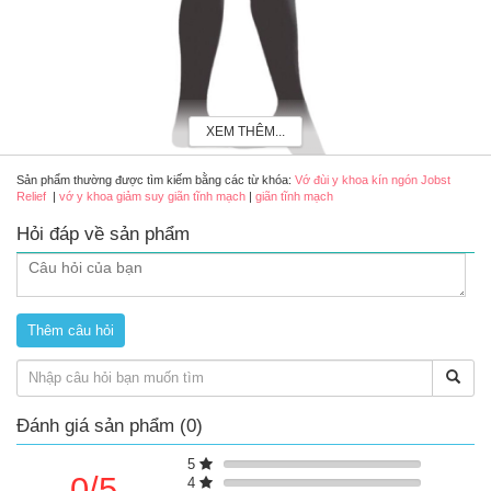
XEM THÊM...
Sản phẩm thường được tìm kiếm bằng các từ khóa:
Vớ đùi y khoa kín ngón Jobst
Relief
|
vớ y khoa giảm suy giãn tĩnh mạch
|
giãn tĩnh mạch
Hỏi đáp về sản phẩm
Vớ đùi y khoa kín ngón Jobst Relief
Đặc điểm của vớ y khoa Jobst Relief
Màu sắc: Đen
Size: S, M, L, XL
Áp lực: 20-30mmHg
Vớ mềm thoáng, đàn hồi tốt, thoải mái hoạt động cả ngày
Thiết kế kín ngón, chất liệu mềm mịn, không gây ngứa, kích
Đánh giá sản phẩm (0)
ứng cho da.
Hỗ trợ cải thiện lưu thông máu ở chân, giảm suy giãn tĩnh
5
mạch, mỏi - nặng - đau chân
0/5
4
Độ bền cao tới 6 tháng