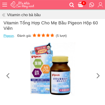
0
Trang
chủ
Vitamin cho bà bầu
Bé
Vitamin Tổng Hợp Cho Mẹ Bầu Pigeon Hộp 60
ăn
Viên
Bé
Pigeon
.
Đánh giá:
(
5
lượt)
vệ
sinh
Bé
mặc
Bé
đi
ra
ngoài
Bé
ngủ
Bé
khỏe
&