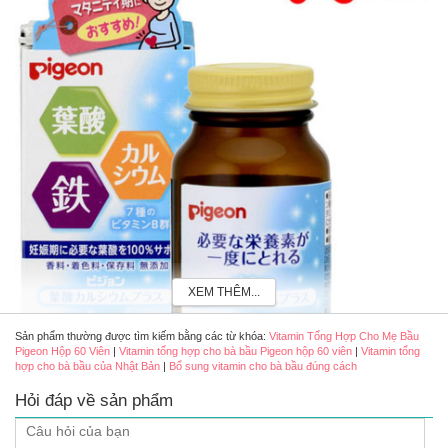
XEM THÊM...
Sản phẩm thường được tìm kiếm bằng các từ khóa:
Vitamin Tổng Hợp Cho Mẹ Bầu
Pigeon Hộp 60 Viên
|
Vitamin tổng hợp cho bà bầu Pigeon hộp 60 viên
|
Vitamin tổng
hợp cho bà bầu của Nhật Bản
|
Bổ sung vitamin cho bà bầu đúng cách
Vitamin tổng hợp cho bà bầu Pigeon hộp 60 viên của Nhật Bản
Hỏi đáp về sản phẩm
Review Vitamin tổng hợp cho bà bầu Pigeon hộp 60