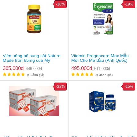
-18%
-19%
Viên uống bổ sung sắt Nature
Vitamin Pregnacare Max Mẫu
Made Iron 65mg của Mỹ
Mới Cho Mẹ Bầu (Anh Quốc)
365.000đ
495.000đ
446.000đ
611.000đ
(5 đánh giá)
(5 đánh giá)
-22%
-15%