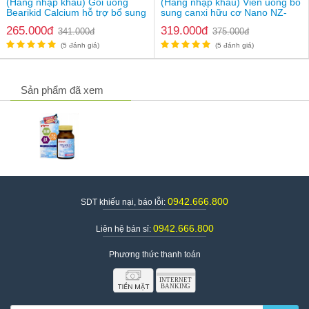
(Hàng nhập khẩu) Gói uống
(Hàng nhập khẩu) Viên uống bổ
Bearikid Calcium hỗ trợ bổ sung
sung canxi hữu cơ Nano NZ-
canxi
Ultra Cal
265.000đ
319.000đ
341.000đ
375.000đ
(5 đánh giá)
(5 đánh giá)
Sản phẩm đã xem
0942.666.800
SDT khiếu nại, báo lỗi:
0942.666.800
Liên hệ bán sỉ:
Phương thức thanh toán