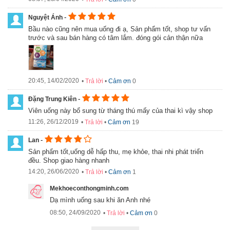
- Xuất xứ: Nhật Bản
-
Nguyệt Ánh
- Dòng sản phẩm:
Vitamin cho bà bầu
Bầu nào cũng nên mua uống đi ạ, Sản phẩm tốt, shop tư vấn
trước và sau bán hàng có tâm lắm. đóng gói cản thận nữa
- Quy cách đóng gói: 60 viên
-
Giá Vitamin tổng hợp cho bà bầu Pigeon hộp 60 viên
:
296.000đ/ sản phẩm
Lưu ý
: Thực phẩm này không phải là thuốc và không có tác
20:45, 14/02/2020
•
Trả lời
•
Cảm ơn
0
dụng thay thế thuốc chữa bệnh. Hiệu quả sử dụng tuỳ thuộc cơ
địa từng người
-
Đặng Trung Kiên
Viên uống này bổ sung từ tháng thú mấy của thai kì vậy shop
11:26, 26/12/2019
•
Trả lời
•
Cảm ơn
19
-
Lan
Sản phẩm tốt,uống dễ hấp thu, mẹ khỏe, thai nhi phát triển
đều. Shop giao hàng nhanh
14:20, 26/06/2020
•
Trả lời
•
Cảm ơn
1
Mekhoeconthongminh.com
Dạ mình uống sau khi ăn Anh nhé
08:50, 24/09/2020
•
Trả lời
•
Cảm ơn
0