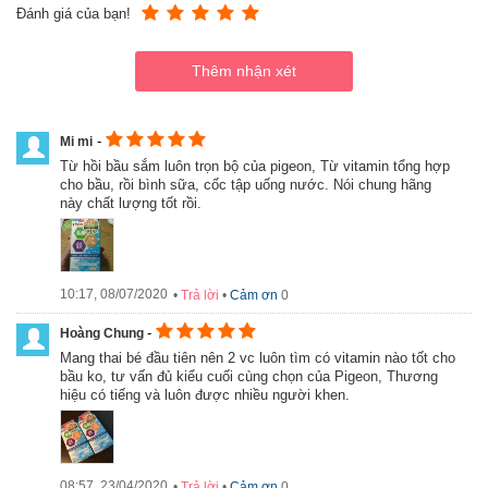
Đánh giá của bạn!
Vitamin tổng hợp cho bà bầu Pigeon hỗ trợ mẹ có một thai kì
khỏe mạnh
Hướng dẫn sử dụng Vitamin tổng hợp cho bà bầu
-
Mi mi
Pigeon
từ hồi bầu sắm luôn trọn bộ của pigeon, Từ vitamin tổng hợp
cho bầu, rồi bình sữa, cốc tập uống nước. Nói chung hãng
- Ngày chia 2 lần, mỗi lần 1 viên, sau ăn
này chất lượng tốt rồi.
Hướng dẫn đặt hàng Vitamin tổng hợp cho bà bầu
Pigeon hộp 60 viên chính hãng
1. Bạn có thể đặt mua online bằng cách ấn nút "mua hàng" dưới
10:17, 08/07/2020
•
Trả lời
•
Cảm ơn
0
đây trên website:
https://mekhoeconthongminh.com/
- Chúng tôi
cam kết bán hàng chính hãng
-
Hoàng Chung
2. Bạn có thể đến mua trực tiếp tại địa chỉ:
Số 62, Yên Đỗ,
Mang thai bé đầu tiên nên 2 vc luôn tìm có vitamin nào tốt cho
Phường 1, Bình Thạnh, TP. Hồ Chí Minh
bầu ko, tư vấn đủ kiểu cuối cùng chọn của Pigeon, Thương
hiệu có tiếng và luôn được nhiều người khen.
- Điện thoại: 0942.666.800
Thông tin sản phẩm
- Hãng sản xuất: Pigeon
08:57, 23/04/2020
•
Trả lời
•
Cảm ơn
0