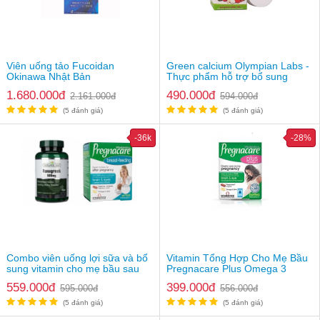
Viên uống tảo Fucoidan
Green calcium Olympian Labs -
Okinawa Nhật Bản
Thực phẩm hỗ trợ bổ sung
canxi hữu cơ
1.680.000đ
490.000đ
2.161.000đ
594.000đ
(5 đánh giá)
(5 đánh giá)
-36k
-28%
Combo viên uống lợi sữa và bổ
Vitamin Tổng Hợp Cho Mẹ Bầu
sung vitamin cho mẹ bầu sau
Pregnacare Plus Omega 3
sinh
559.000đ
399.000đ
595.000đ
556.000đ
(5 đánh giá)
(5 đánh giá)