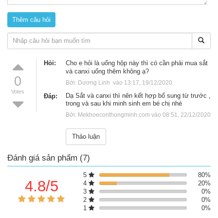
viên có tốt không?
-
Vitamin tổng hợp cho bà bầu Pigeon
hỗ trợ bổ sung vitamin
và khoáng chất thiết yếu cho mẹ
- Vitamin Pigeon hỗ trợ bổ sung axit folic cho thai nhi phát triển
tốt
- Pigeon hỗ trợ thúc đẩy quá trình phục hồi sức khỏe cho mẹ
Hỏi:
cho e hỏi là uống hộp này thì có cần phải mua sắt
sau sinh
và canxi uống thêm không ạ?
0
Bởi: Dương Linh  vào 13:17, 19/12/2020 
Votes
Dạ Sắt và canxi thì nên kết hợp bổ sung từ trước ,
Đáp:
trong và sau khi minh sinh em bé chị nhé
Bởi: Mekhoeconthongminh.com vào 08:51, 22/12/2020 
Thảo luận
Đánh giá sản phẩm (7)
5
80%
4.8/5
4
20%
3
0%
2
0%
1
0%