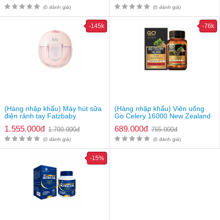
(0 đánh giá)
(0 đánh giá)
-145k
-76k
(Hàng nhập khẩu) Máy hút sữa
(Hàng nhập khẩu) Viên uống
điện rảnh tay Fatzbaby
Go Celery 16000 New Zealand
Freemax 8 Plus FB1219TP
1.555.000đ
689.000đ
1.700.000đ
765.000đ
(0 đánh giá)
(0 đánh giá)
-15%