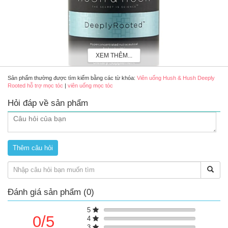
XEM THÊM...
Sản phẩm thường được tìm kiếm bằng các từ khóa:
Viên uống Hush & Hush Deeply
Rooted hỗ trợ mọc tóc
|
viên uống mọc tóc
Hỏi đáp về sản phẩm
Viên uống Hush & Hush Deeply Rooted hỗ trợ mọc tóc
Ưu điểm nổi bật
Công thức bổ sung phức hợp Tocotrienol gốc thực vật tốt cho
da, tóc và móng.
Hỗ trợ mọc tóc và tăng độ dày sợi tóc nhờ bổ sung các
dưỡng chất cho nang tóc.
Hỗ trợ giảm gãy rụng, giúp tóc chắc khỏe và hạn chế chẻ
Đánh giá sản phẩm (0)
ngọn.
Hỗ trợ hạn chế các nguyên nhân cơ bản khiến tóc mỏng, yếu
5
và già hóa.
0/5
4
3