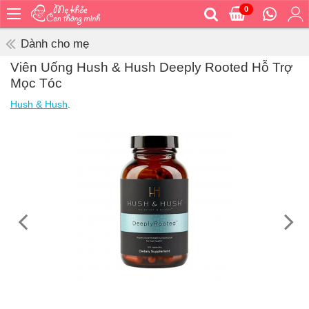
0
Trang
chủ
Dành cho mẹ
Bé
Viên Uống Hush & Hush Deeply Rooted Hỗ Trợ
ăn
Mọc Tóc
Bé
Hush & Hush
.
vệ
sinh
Bé
mặc
Bé
đi
ra
ngoài
Bé
ngủ
Bé
khỏe
&