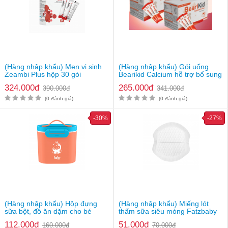
(Hàng nhập khẩu) Men vi sinh
(Hàng nhập khẩu) Gói uống
Zeambi Plus hộp 30 gói
Bearikid Calcium hỗ trợ bổ sung
canxi
324.000đ
265.000đ
390.000đ
341.000đ
(0 đánh giá)
(0 đánh giá)
-30%
-27%
(Hàng nhập khẩu) Hộp đựng
(Hàng nhập khẩu) Miếng lót
sữa bột, đồ ăn dặm cho bé
thấm sữa siêu mỏng Fatzbaby
Fatzbaby FB8201SS
FB0130CD
112.000đ
51.000đ
160.000đ
70.000đ