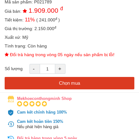
Mã sản phẩm:
P021789
an
đ
1.909.000
toàn
Giá bán:
đ
11
%
Tiết kiệm:
(
241.000
)
Bé
tắm
đ
Giá thị trường:
2.150.000
Bé
Xuất xứ:
Mỹ
chơi
Tình trạng:
Còn hàng
mà
học
Đổi trả hàng trong vòng 05 ngày nếu sản phẩm bị lỗi!
Dành
Số lượng
-
+
cho
mẹ
Chọn mua
Dành
cho
bố
Mekhoeconthongminh Shop
Đồ
Cam kết chính hãng 100%
dùng
trong
Cam kết hoàn tiền 150%
nhà
Nếu phát hiện hàng giả
Đổi trả hàng trong vòng 5 ngày