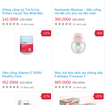
Thương hiệu
Hush & Hush
Xuất xứ thương hiệu
Mỹ
(Hàng công ty) Trà túi lọc
Nutrisante Manhae - Viên uống
Quy cách đóng gói
Lọ 120 viên
Orihiro Genpi Tea Nhật Bản
nội tiết cho phụ nữ tiền mãn
kinh
Giá
1.909.000vnđ/lọ
142.000đ
390.000đ
190.000đ
465.000đ
Lưu ý
: Thực phẩm này không phải là thuốc và không có tác
(0 đánh giá)
(0 đánh giá)
dụng thay thế thuốc chữa bệnh. Hiệu quả sử dụng tuỳ thuộc cơ
địa từng người
-11%
-95k
Viên uống Vitamin E 500IU
Máy hút sữa rảnh tay không dây
Healthy Care
Fatzbaby Freemax 1
FB1201CW
452.000đ
885.000đ
510.000đ
980.000đ
(0 đánh giá)
(0 đánh giá)
-17%
-22%