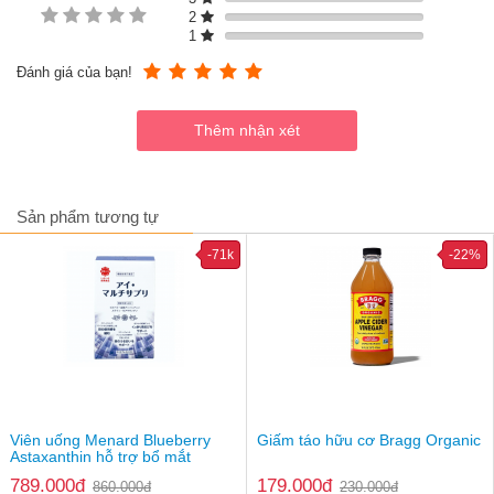
2
1
Đánh giá của bạn!
Sản phẩm tương tự
-71k
-22%
Viên uống Menard Blueberry
Giấm táo hữu cơ Bragg Organic
Astaxanthin hỗ trợ bổ mắt
Thành phần
789.000đ
179.000đ
860.000đ
230.000đ