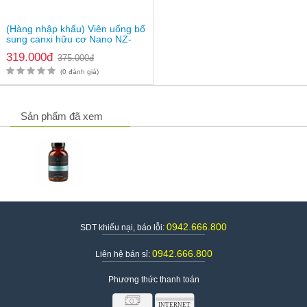
(Hàng nhập khẩu) Viên uống bổ
sung canxi hữu cơ Nano NZ-
Ultra Cal
319.000đ
375.000đ
(0 đánh giá)
Sản phẩm đã xem
0942.666.800
SDT khiếu nại, báo lỗi:
0942.666.800
Liên hệ bán sỉ:
Phương thức thanh toán