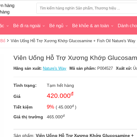
hàng
ặc
Bé đi ra ngoài
Bé ngủ
Bé khỏe & an toàn
Dành ch
 Bố
Viên Uống Hỗ Trợ Xương Khớp Glucosamine + Fish Oil Nature's Way
Viên Uống Hỗ Trợ Xương Khớp Glucosamin
Hãng sản xuất:
Nature's Way
Mã sản phẩm:
P004527
Xuất xứ:
Ú
Tình trạng:
Tạm hết hàng
đ
420.000
Giá
đ
9
%
Tiết kiệm
(
45.000
)
đ
Giá thị trường
465.000
Sản phẩm:
Viên Uống Hỗ Trợ Xương Khớp Glucosamine +