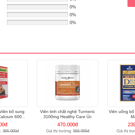
0%
0%
0%
 Viên bổ sung
Viên tinh chất nghệ Turmeric
Viên uống bổ
alcium 600...
3100mg Healthy Care Úc
M
00đ
470.000đ
23
g:
365.000đ
Giá thị trường:
565.000đ
Giá thị tr