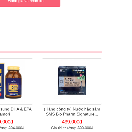
Đánh giá và nhận xét
 sung DHA & EPA
(Hàng công ty) Nước hắc sâm
amori
SMS Bio Pharm Signature...
9.000đ
439.000đ
ường:
294.000đ
Giá thị trường:
590.000đ