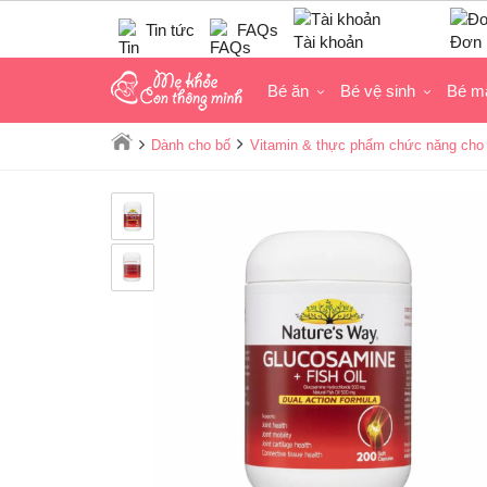
Tin tức
FAQs
Tài khoản
Đơn 
Bé ăn
Bé vệ sinh
Bé m
Dành cho bố
Vitamin & thực phẩm chức năng cho